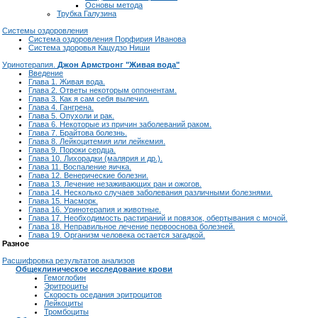
Основы метода
Трубка Галузина
Системы оздоровления
Система оздоровления Порфирия Иванова
Система здоровья Кацудзо Ниши
Уринотерапия.
Джон Армстронг "Живая вода"
Введение
Глава 1. Живая вода.
Глава 2. Ответы некоторым оппонентам.
Глава 3. Как я сам себя вылечил.
Глава 4. Гангрена.
Глава 5. Опухоли и рак.
Глава 6. Некоторые из причин заболеваний раком.
Глава 7. Брайтова болезнь.
Глава 8. Лейкоцитемия или лейкемия.
Глава 9. Пороки сердца.
Глава 10. Лихорадки (малярия и др.).
Глава 11. Воспаление яичка.
Глава 12. Венерические болезни.
Глава 13. Лечение незаживающих ран и ожогов.
Глава 14. Несколько случаев заболевания различными болезнями.
Глава 15. Насморк.
Глава 16. Уринотерапия и животные.
Глава 17. Необходимость растираний и повязок, обертывания с мочой.
Глава 18. Неправильное лечение первооснова болезней.
Глава 19. Организм человека остается загадкой.
Разное
Расшифровка результатов анализов
Общеклиническое исследование крови
Гемоглобин
Эритроциты
Скорость оседания эритроцитов
Лейкоциты
Тромбоциты