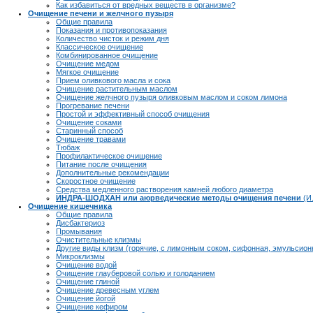
Как избавиться от вредных веществ в организме?
Очищение печени и желчного пузыря
Общие правила
Показания и противопоказания
Количество чисток и режим дня
Классическое очищение
Комбинированное очищение
Очищение медом
Мягкое очищение
Прием оливкового масла и сока
Очищение растительным маслом
Очищение желчного пузыря оливковым маслом и соком лимона
Прогревание печени
Простой и эффективный способ очищения
Очищение соками
Старинный способ
Очищение травами
Тюбаж
Профилактическое очищение
Питание после очищения
Дополнительные рекомендации
Скоростное очищение
Средства медленного растворения камней любого диаметра
ИНДРА-ШОДХАН или аюрведические методы очищения печени
(И
Очищение кишечника
Общие правила
Дисбактериоз
Промывания
Очистительные клизмы
Другие виды клизм (горячие, с лимонным соком, сифонная, эмульсион
Микроклизмы
Очищение водой
Очищение глауберовой солью и голоданием
Очищение глиной
Очищение древесным углем
Очищение йогой
Очищение кефиром