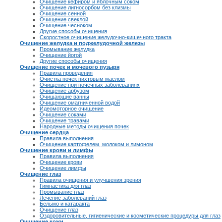
Очищение кефиром и яблочным соком
Очищение лигносорбом без клизмы
Очищение сенной
Очищение свеклой
Очищение чесноком
Другие способы очищения
Скоростное очищение желудочно-кишечного тракта
Очищение желудка и поджелудочной железы
Промывание желудка
Очищение йогой
Другие способы очищения
Очищение почек и мочевого пузыря
Правила проведения
Очистка почек пихтовым маслом
Очищение при почечных заболеваниях
Очищение арбузом
Очищающие ванны
Очищение омагниченной водой
Идеомоторное очищение
Очищение соками
Очищение травами
Народные методы очищения почек
Очищение сердца
Правила выполнения
Очищение картофелем, молоком и лимоном
Очищение крови и лимфы
Правила выполнения
Очищение крови
Очищение лимфы
Очищение глаз
Правила очищения и улучшения зрения
Гимнастика для глаз
Промывание глаз
Лечение заболеваний глаз
Бельмо и катаракта
Очищение глаз
Оздоровительные, гигиенические и косметические процедуры для глаз
Очищение кожи