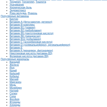
Тендинит
,
Тонзиллит
,
Тошнота
Укачивание
Хроническая боль
Эндометриоз
Язва желудка
,
Ячмень
Популярные витамины
Биотин
Витамин А (бета-каротин, ретинол)
Витамин B-комплекс
Витамин B1 (тиамин)
Витамин B2 (рибофлавин)
Витамин B5 (пантотеновая кислота)
Витамин B6 (пиридоксин)
Витамин B12 (кобаламин)
Витамин С (аскорбиновая кислота)
Витамин D (холикальцеферол, эргокальцеферол)
Витамин Е
Витамин К (менадион, фитонадион)
Никотиновая кислота (витамин В3)
Фолиевая кислота (витамин В9)
Популярные минералы
Ванадий
Железо
Йод
Калий
Кальций
Кобальт
Магний
Марганец
Медь
Молибден
Натрий
Cелен
Сера
Фосфор
Фториды
Хлориды