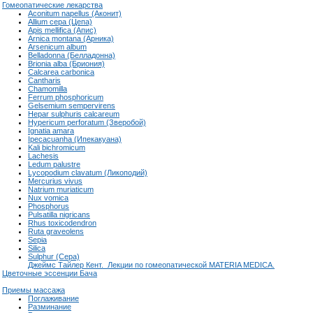
Гомеопатические лекарства
Aconitum napellus (Аконит)
Allium cepa (Цепа)
Apis mellifica (Апис)
Arnica montana (Арника)
Arsenicum album
Belladonna (Белладонна)
Brionia alba (Бриония)
Calcarea carbonica
Cantharis
Chamomilla
Ferrum phosphoricum
Gelsemium sempervirens
Hepar sulphuris calcareum
Hypericum perforatum (Зверобой)
Ignatia amara
Ipecacuanha (Ипекакуана)
Kali bichromicum
Lachesis
Ledum palustre
Lyсоpodium clavatum (Ликоподий)
Mегcurius vivus
Natrium muriaticum
Nux vomica
Phosphorus
Pulsatilla nigricans
Rhus toxicodendron
Ruta graveolens
Sepia
Silica
Sulphur (Сера)
Джеймс Тайлер Кент. Лекции по гомеопатической MATERIA MEDICA.
Цветочные эссенции Бача
Приемы массажа
Поглаживание
Разминание