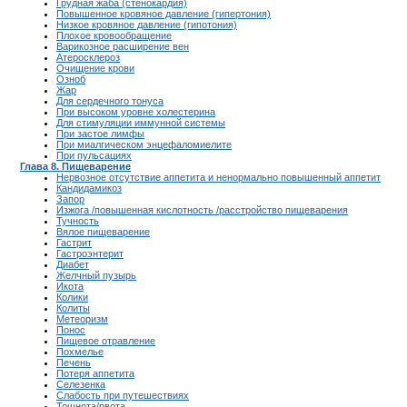
Грудная жаба (стенокардия)
Повышенное кровяное давление (гипертония)
Низкое кровяное давление (гипотония)
Плохое кровообращение
Варикозное расширение вен
Атеросклероз
Очищение крови
Озноб
Жар
Для сердечного тонуса
При высоком уровне холестерина
Для стимуляции иммунной системы
При застое лимфы
При миалгическом энцефаломиелите
При пульсациях
Глава 8. Пищеварение
Нервозное отсутствие аппетита и ненормально повышенный аппетит
Кандидамикоз
Запор
Изжога /повышенная кислотность /расстройство пищеварения
Тучность
Вялое пищеварение
Гастрит
Гастроэнтерит
Диабет
Желчный пузырь
Икота
Колики
Колиты
Метеоризм
Понос
Пищевое отравление
Похмелье
Печень
Потеря аппетита
Селезенка
Слабость при путешествиях
Тошнота/рвота