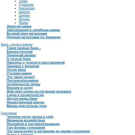
Топаз
Турмалин
Хризопраз
Циркон
Цитрин
Янтарь
Яшма
Энергия камня
Заболевания и лечебные камни
Воздействие металлами
Лечение металлами по Аюрведе
Баня, сауна и ванны
Такие разные бани...
Банька русская
Приятный аромат
О пользе бань
Парьтесь с толком и расстановкой
Паримся с веником
После бани
Утоляем жажду
Что такое сауна?
Противопоказания
Особенности сауны
Входим в сауну
Действие сауны на организм человека
Сауна и косметология
Другие виды бани
Лекарственные ванны
Ванны для пользы тела
Голодание
Человек носит врача в себе
Механизм воздействия
Показания и противопоказания
Три формы голодания
Что происходит в организме во время голодания
Голод и аппетит