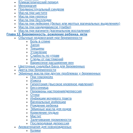
Климактерический период
Меноррагия
Предменструальный синдром
Масла при цистите
Масла при герпесе
Масла при бесплодии
Масла при лейкорее (белых или желтых вагинальных выделениях)
Масла при кандидамикозе (грибке)
Масла при вагините (вагинальном воспалении)
Глава 12. Беременность, рождение ребенка, дети
Обычные недомогания при беременности
Боль в спине
Запор
Трещины
Утомление
Слабость по утрам
Следы от растяжений
Варикозное расширение вен
Цветочные снадобья Баха для беременных
Диета при беременности
Эфирные масла при других проблемах у беременных
При геморроях
Изжога
Гипертония (высокое кровяное давление)
Бессонница
Перемены настроения/депрессия
Отеки
Инфекции мочевого тракта
Вагинальные инфекции
Рождение ребенка
Эфирные масла для родов
Кормление грудью
Мастит
Залечивание промежности
Послеродовая депрессия
Ароматерапия для новорожденных
Колики