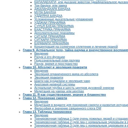
КАПАЛАБХАТИ, или дыхание животом (диафрагмальное дыхан
Три бандхи, или замка
ДЖАЛАНДХАРА БАНДХА
МУЛА БАНДХА
УДДИЯНА БАНДХА
Усложненные дыхательные упражнения
УДДЖАИ ПРАНАЯМА
СУРЬЯ БХЕДА ПРАНАЯМА
БХАСТРИКА ПРАНАЯМА
Дополнительные пранаямы
СИТАЛИ ПРАНАЯМА
СИТКАРИ ПРАНАЯМА
БХРАМАРИ ПРАНАЯМА
Концентрация на солнечное сплетение и лечение праной
Глава 9. Астральное тело, тайна разума и внечуственное восприя
Введение
Разум и его функции
Подсознательный план разума
Разум, время и пространство
Глава 10. Абсолют и эволюция пракрити
Введение
Эволюция ограниченного мира из абсолюта
Эволюция пракрити
Шакти как кундалини и эволюция чакр
Анатомия нервной системы
Астральная трубка и шесть центров духовной энергии
Медитация на чакрах или центрах
Глава 11. Я как существование, знание и блаженство
Глава 12. Покорение смерти
Введение
Медитация в веданте для покорения смерти и развития интуиц
Философия и значение священного слога ОМ
Глава 13. Таблицы тренировки
Введение
Тренировочная таблица 1 (для очень пожилых людей и страда
Тренировочная таблица 2 (для лиц с нормальным здоровьем в в
Тренировочная таблица 3 (для лиц с нормальным здоровьем в в