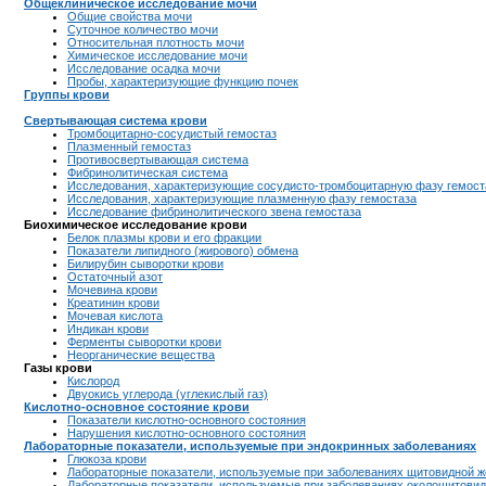
Общеклиническое исследование мочи
Общие свойства мочи
Суточное количество мочи
Относительная плотность мочи
Химическое исследование мочи
Исследование осадка мочи
Пробы, характеризующие функцию почек
Группы крови
Свертывающая система крови
Тромбоцитарно-сосудистый гемостаз
Плазменный гемостаз
Противосвертывающая система
Фибринолитическая система
Исследования, характеризующие сосудисто-тромбоцитарную фазу гемост
Исследования, характеризующие плазменную фазу гемостаза
Исследование фибринолитического звена гемостаза
Биохимическое исследование крови
Белок плазмы крови и его фракции
Показатели липидного (жирового) обмена
Билирубин сыворотки крови
Остаточный азот
Мочевина крови
Креатинин крови
Мочевая кислота
Индикан крови
Ферменты сыворотки крови
Неорганические вещества
Газы крови
Кислород
Двуокись углерода (углекислый газ)
Кислотно-основное состояние крови
Показатели кислотно-основного состояния
Нарушения кислотно-основного состояния
Лабораторные показатели, используемые при эндокринных заболеваниях
Глюкоза крови
Лабораторные показатели, используемые при заболеваниях щитовидной 
Лабораторные показатели, используемые при заболеваниях околощитови