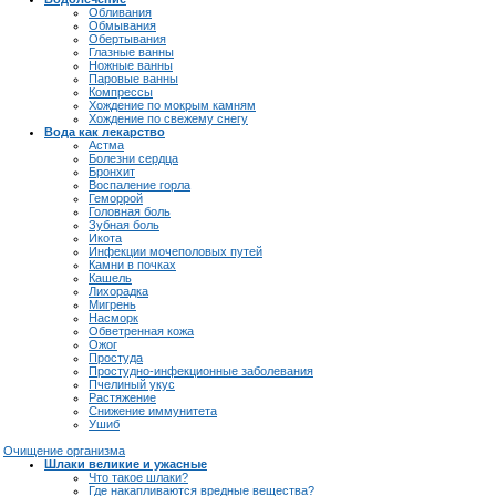
Обливания
Обмывания
Обертывания
Глазные ванны
Ножные ванны
Паровые ванны
Компрессы
Хождение по мокрым камням
Хождение по свежему снегу
Вода как лекарство
Астма
Болезни сердца
Бронхит
Воспаление горла
Геморрой
Головная боль
Зубная боль
Икота
Инфекции мочеполовых путей
Камни в почках
Кашель
Лихорадка
Мигрень
Насморк
Обветренная кожа
Ожог
Простуда
Простудно-инфекционные заболевания
Пчелиный укус
Растяжение
Снижение иммунитета
Ушиб
Очищение организма
Шлаки великие и ужасные
Что такое шлаки?
Где накапливаются вредные вещества?