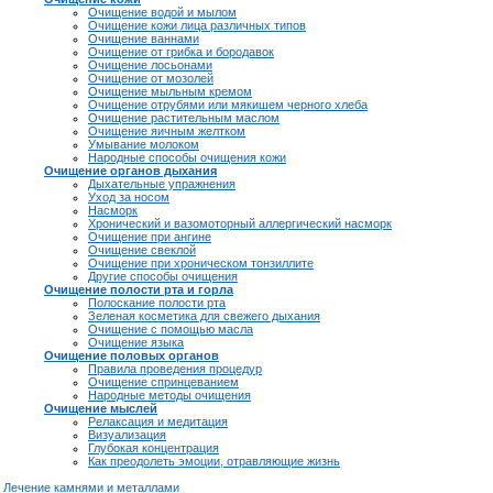
Очищение водой и мылом
Очищение кожи лица различных типов
Очищение ваннами
Очищение от грибка и бородавок
Очищение лосьонами
Очищение от мозолей
Очищение мыльным кремом
Очищение отрубями или мякишем черного хлеба
Очищение растительным маслом
Очищение яичным желтком
Умывание молоком
Народные способы очищения кожи
Очищение органов дыхания
Дыхательные упражнения
Уход за носом
Насморк
Хронический и вазомоторный аллергический насморк
Очищение при ангине
Очищение свеклой
Очищение при хроническом тонзиллите
Другие способы очищения
Очищение полости рта и горла
Полоскание полости рта
Зеленая косметика для свежего дыхания
Очищение с помощью масла
Очищение языка
Очищение половых органов
Правила проведения процедур
Очищение спринцеванием
Народные методы очищения
Очищение мыслей
Релаксация и медитация
Визуализация
Глубокая концентрация
Как преодолеть эмоции, отравляющие жизнь
Лечение камнями и металлами