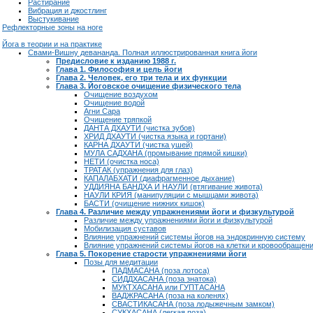
Растирание
Вибрация и джостлинг
Выстукивание
Рефлекторные зоны на ноге
Йога в теории и на практике
Свами-Вишну девананда. Полная иллюстрированная книга йоги
Предисловие к изданию 1988 г.
Глава 1. Философия и цель йоги
Глава 2. Человек, его три тела и их функции
Глава 3. Йоговское очищение физического тела
Очищение воздухом
Очищение водой
Агни Сара
Очищение тряпкой
ДАНТА ДХАУТИ (чистка зубов)
ХРИД ДХАУТИ (чистка языка и гортани)
КАРНА ДХАУТИ (чистка ушей)
МУЛА САДХАНА (промывание прямой кишки)
НЕТИ (очистка носа)
ТРАТАК (упражнения для глаз)
КАПАЛАБХАТИ (диафрагменное дыхание)
УДДИЯНА БАНДХА И НАУЛИ (втягивание живота)
НАУЛИ КРИЯ (манипуляции с мышцами живота)
БАСТИ (очищение нижних кишок)
Глава 4. Различие между упражнениями йоги и физкультурой
Различие между упражнениями йоги и физкультурой
Мобилизация суставов
Влияние упражнений системы йогов на эндокринную систему
Влияние упражнений системы йогов на клетки и кровообращен
Глава 5. Покорение старости упражнениями йоги
Позы для медитации
ПАДМАСАНА (поза лотоса)
СИДДХАСАНА (поза знатока)
МУКТХАСАНА или ГУПТАСАНА
ВАДЖРАСАНА (поза на коленях)
СВАСТИКАСАНА (поза лодыжечным замком)
СУКХАСАНА (легкая поза)