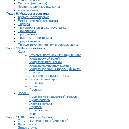
Фистула (анальная)
Черви и кишечные паразиты
Язва желудка
Глава 9. Мышцы и суставы
Артрит - остеоартрит
Ревматический полиартрит
Подагра
При болях в мышцах и суставах
При синяках
При трещинах
При отсутствии тонуса
При ревматизме
При растяжениях связок и деформациях
Глава 10. Кожа и волосы
Кожа
Что вызывает кожные нарушения?
Уход за сухой кожей
Уход за жирной кожей
Уход за нормальной кожей
Уход за зрелой и стареющей кожей
Прыщи
Аллергии (например, экзема)
Разрыв капилляров
Целлюлит
Герпес
Псориаз
Волосы
Нормальные (здоровые) волосы
Сухие волосы
Жирные волосы
Перхоть
Потеря волос
Вши
Глава 11. Женские проблемы
Отсутствие месячных (аменорея)
Дисменорея
Эндометриоз