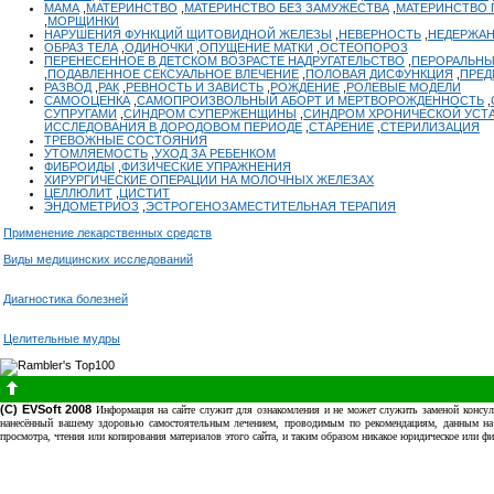
МАМА
,
МАТЕРИНСТВО
,
МАТЕРИНСТВО БЕЗ ЗАМУЖЕСТВА
,
МАТЕРИНСТВО 
,
МОРЩИНКИ
НАРУШЕНИЯ ФУНКЦИЙ ЩИТОВИДНОЙ ЖЕЛЕЗЫ
,
НЕВЕРНОСТЬ
,
НЕДЕРЖАН
ОБРАЗ ТЕЛА
,
ОДИНОЧКИ
,
ОПУЩЕНИЕ МАТКИ
,
ОСТЕОПОРОЗ
ПЕРЕНЕСЕННОЕ В ДЕТСКОМ ВОЗРАСТЕ НАДРУГАТЕЛЬСТВО
,
ПЕРОРАЛЬНЫ
,
ПОДАВЛЕННОЕ СЕКСУАЛЬНОЕ ВЛЕЧЕНИЕ
,
ПОЛОВАЯ ДИСФУНКЦИЯ
,
ПРЕД
РАЗВОД
,
РАК
,
РЕВНОСТЬ И ЗАВИСТЬ
,
РОЖДЕНИЕ
,
РОЛЕВЫЕ МОДЕЛИ
САМООЦЕНКА
,
САМОПРОИЗВОЛЬНЫЙ АБОРТ И МЕРТВОРОЖДЕННОСТЬ
,
СУПРУГАМИ
,
СИНДРОМ СУПЕРЖЕНЩИНЫ
,
СИНДРОМ ХРОНИЧЕСКОЙ УСТ
ИССЛЕДОВАНИЯ В ДОРОДОВОМ ПЕРИОДЕ
,
СТАРЕНИЕ
,
СТЕРИЛИЗАЦИЯ
ТРЕВОЖНЫЕ СОСТОЯНИЯ
УТОМЛЯЕМОСТЬ
,
УХОД ЗА РЕБЕНКОМ
ФИБРОИДЫ
,
ФИЗИЧЕСКИЕ УПРАЖНЕНИЯ
ХИРУРГИЧЕСКИЕ ОПЕРАЦИИ НА МОЛОЧНЫХ ЖЕЛЕЗАХ
ЦЕЛЛЮЛИТ
,
ЦИСТИТ
ЭНДОМЕТРИОЗ
,
ЭСТРОГЕНОЗАМЕСТИТЕЛЬНАЯ ТЕРАПИЯ
Применение лекарственных средств
Виды медицинских исследований
Диагностика болезней
Целительные мудры
(C) EVSoft 2008
Информация на сайте служит для ознакомления и не может служить заменой консуль
нанесённый вашему здоровью самостоятельным лечением, проводимым по рекомендациям, данным на э
просмотра, чтения или копирования материалов этого сайта, и таким образом никакое юридическое или ф