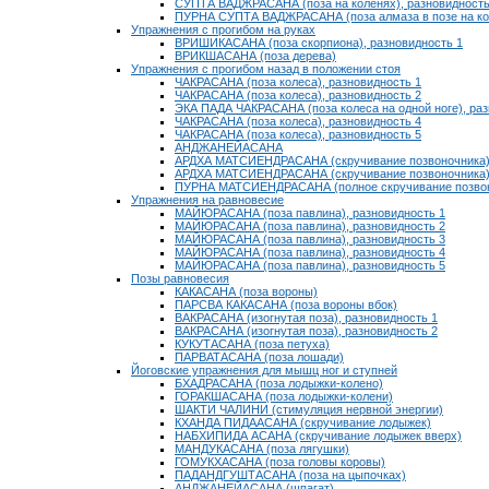
СУПТА ВАДЖРАСАНА (поза на коленях), разновидность
ПУРНА СУПТА ВАДЖРАСАНА (поза алмаза в позе на ко
Упражнения с прогибом на руках
ВРИШИКАСАНА (поза скорпиона), разновидность 1
ВРИКШАСАНА (поза дерева)
Упражнения с прогибом назад в положении стоя
ЧАКРАСАНА (поза колеса), разновидность 1
ЧАКРАСАНА (поза колеса), разновидность 2
ЭКА ПАДА ЧАКРАСАНА (поза колеса на одной ноге), раз
ЧАКРАСАНА (поза колеса), разновидность 4
ЧАКРАСАНА (поза колеса), разновидность 5
АНДЖАНЕЙАСАНА
АРДХА МАТСИЕНДРАСАНА (скручивание позвоночника),
АРДХА МАТСИЕНДРАСАНА (скручивание позвоночника),
ПУРНА МАТСИЕНДРАСАНА (полное скручивание позвоно
Упражнения на равновесие
МАЙЮРАСАНА (поза павлина), разновидность 1
МАЙЮРАСАНА (поза павлина), разновидность 2
МАЙЮРАСАНА (поза павлина), разновидность 3
МАЙЮРАСАНА (поза павлина), разновидность 4
МАЙЮРАСАНА (поза павлина), разновидность 5
Позы равновесия
КАКАСАНА (поза вороны)
ПАРСВА КАКАСАНА (поза вороны вбок)
ВАКРАСАНА (изогнутая поза), разновидность 1
ВАКРАСАНА (изогнутая поза), разновидность 2
КУКУТАСАНА (поза петуха)
ПАРВАТАСАНА (поза лошади)
Йоговские упражнения для мышц ног и ступней
БХАДРАСАНА (поза лодыжки-колено)
ГОРАКШАСАНА (поза лодыжки-колени)
ШАКТИ ЧАЛИНИ (стимуляция нервной энергии)
КХАНДА ПИДААСАНА (скручивание лодыжек)
НАБХИПИДА АСАНА (скручивание лодыжек вверх)
МАНДУКАСАНА (поза лягушки)
ГОМУКХАСАНА (поза головы коровы)
ПАДАНДГУШТАСАНА (поза на цыпочках)
АНДЖАНЕЙАСАНА (шпагат)