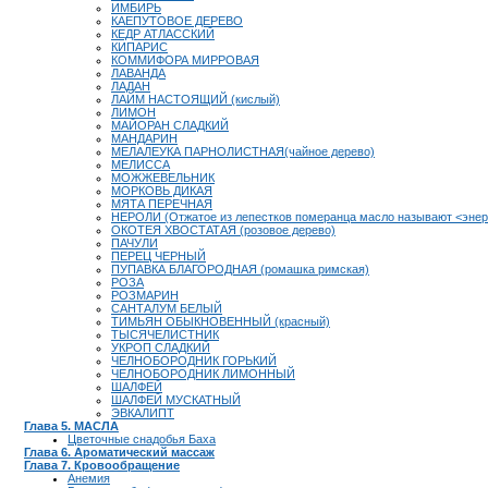
ИМБИРЬ
КАЕПУТОВОЕ ДЕРЕВО
КЕДР АТЛАССКИЙ
КИПАРИС
КОММИФОРА МИРРОВАЯ
ЛАВАНДА
ЛАДАН
ЛАЙМ НАСТОЯЩИЙ (кислый)
ЛИМОН
МАЙОРАН СЛАДКИЙ
МАНДАРИН
МЕЛАЛЕУКА ПАРНОЛИСТНАЯ(чайное дерево)
МЕЛИССА
МОЖЖЕВЕЛЬНИК
МОРКОВЬ ДИКАЯ
МЯТА ПЕРЕЧНАЯ
НЕРОЛИ (Отжатое из лепестков померанца масло называют <энер
ОКОТЕЯ ХВОСТАТАЯ (розовое дерево)
ПАЧУЛИ
ПЕРЕЦ ЧЕРНЫЙ
ПУПАВКА БЛАГОРОДНАЯ (ромашка римская)
РОЗА
РОЗМАРИН
САНТАЛУМ БЕЛЫЙ
ТИМЬЯН ОБЫКНОВЕННЫЙ (красный)
ТЫСЯЧЕЛИСТНИК
УКРОП СЛАДКИЙ
ЧЕЛНОБОРОДНИК ГОРЬКИЙ
ЧЕЛНОБОРОДНИК ЛИМОННЫЙ
ШАЛФЕЙ
ШАЛФЕЙ МУСКАТНЫЙ
ЭВКАЛИПТ
Глава 5. МАСЛА
Цветочные снадобья Баха
Глава 6. Ароматический массаж
Глава 7. Кровообращение
Анемия