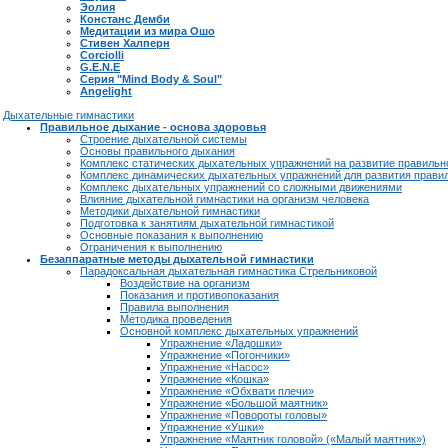
Эолия
Констанс Демби
Медитации из мира Ошо
Стивен Халперн
Corciolli
G.E.N.E
Серия "Mind Body & Soul"
Angelight
Дыхательные гимнастики
Правильное дыхание - основа здоровья
Строение дыхательной системы
Основы правильного дыхания
Комплекс статических дыхательных упражнений на развитие правильн
Комплекс динамических дыхательных упражнений для развития прави
Комплекс дыхательных упражнений со сложными движениями
Влияние дыхательной гимнастики на организм человека
Методики дыхательной гимнастики
Подготовка к занятиям дыхательной гимнастикой
Основные показания к выполнению
Ограничения к выполнению
Безаппаратные методы дыхательной гимнастики
Парадоксальная дыхательная гимнастика Стрельниковой
Воздействие на организм
Показания и противопоказания
Правила выполнения
Методика проведения
Основной комплекс дыхательных упражнений
Упражнение «Ладошки»
Упражнение «Погончики»
Упражнение «Насос»
Упражнение «Кошка»
Упражнение «Обхвати плечи»
Упражнение «Большой маятник»
Упражнение «Повороты головы»
Упражнение «Ушки»
Упражнение «Маятник головой» («Малый маятник»)