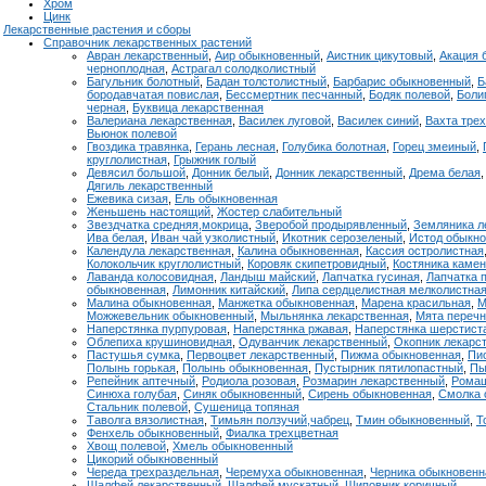
Хром
Цинк
Лекарственные растения и сборы
Справочник лекарственных растений
Авран лекарственный
,
Аир обыкновенный
,
Аистник цикутовый
,
Акация 
черноплодная
,
Астрагал солодколистный
Багульник болотный
,
Бадан толстолистный
,
Барбарис обыкновенный
,
Б
бородавчатая повислая
,
Бессмертник песчанный
,
Бодяк полевой
,
Боли
черная
,
Буквица лекарственная
Валериана лекарственная
,
Василек луговой
,
Василек синий
,
Вахта тре
Вьюнок полевой
Гвоздика травянка
,
Герань лесная
,
Голубика болотная
,
Горец змеиный
,
круглолистная
,
Грыжник голый
Девясил большой
,
Донник белый
,
Донник лекарственный
,
Дрема белая
Дягиль лекарственный
Ежевика сизая
,
Ель обыкновенная
Женьшень настоящий
,
Жостер слабительный
Звездчатка средняя,мокрица
,
Зверобой продырявленный
,
Земляника л
Ива белая
,
Иван чай узколистный
,
Икотник серозеленый
,
Истод обыкн
Календула лекарственная
,
Калина обыкновенная
,
Кассия остролистная
Колокольчик круглолистный
,
Коровяк скипетровидный
,
Костяника каме
Лаванда колосовидная
,
Ландыш майский
,
Лапчатка гусиная
,
Лапчатка 
обыкновенная
,
Лимонник китайский
,
Липа сердцелистная мелколистна
Малина обыкновенная
,
Манжетка обыкновенная
,
Марена красильная
,
М
Можжевельник обыкновенный
,
Мыльнянка лекарственная
,
Мята переч
Наперстянка пурпуровая
,
Наперстянка ржавая
,
Наперстянка шерстист
Облепиха крушиновидная
,
Одуванчик лекарственный
,
Окопник лекарс
Пастушья сумка
,
Первоцвет лекарственный
,
Пижма обыкновенная
,
Пи
Полынь горькая
,
Полынь обыкновенная
,
Пустырник пятилопастный
,
Пы
Репейник аптечный
,
Родиола розовая
,
Розмарин лекарственный
,
Ромаш
Синюха голубая
,
Синяк обыкновенный
,
Сирень обыкновенная
,
Смолка 
Стальник полевой
,
Сушеница топяная
Таволга вязолистная
,
Тимьян ползучий,чабрец
,
Тмин обыкновенный
,
Т
Фенхель обыкновенный
,
Фиалка трехцветная
Хвощ полевой
,
Хмель обыкновенный
Цикорий обыкновенный
Череда трехраздельная
,
Черемуха обыкновенная
,
Черника обыкновенн
Шалфей лекарственный
,
Шалфей мускатный
,
Шиповник коричный