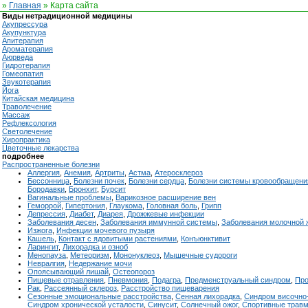
»
Главная
» Карта сайта
Виды нетрадиционной медицины
Акупрессура
Акупунктура
Апитерапия
Ароматерапия
Аюрведа
Гидротерапия
Гомеопатия
Звукотерапия
Йога
Китайская медицина
Траволечение
Массаж
Рефлексология
Светолечение
Хиропрактика
Цветочные лекарства
подробнее
Распространенные болезни
Аллергия
,
Анемия
,
Артриты
,
Астма
,
Атеросклероз
Бессонница
,
Болезни почек
,
Болезни сердца
,
Болезни системы кровообращени
Бородавки
,
Бронхит
,
Бурсит
Вагинальные проблемы
,
Варикозное расширение вен
Геморрой
,
Гипертония
,
Глаукома
,
Головная боль
,
Грипп
Депрессия
,
Диабет
,
Диарея
,
Дрожжевые инфекции
Заболевания десен
,
Заболевания иммунной системы
,
Заболевания молочной 
Изжога
,
Инфекции мочевого пузыря
Кашель
,
Контакт с ядовитыми растениями
,
Конъюнктивит
Ларингит
,
Лихорадка и озноб
Менопауза
,
Метеоризм
,
Мононуклеоз
,
Мышечные судороги
Невралгия
,
Недержание мочи
Опоясывающий лишай
,
Остеопороз
Пищевые отравления
,
Пневмония
,
Подагра
,
Предменструальный синдром
,
Про
Рак
,
Рассеянный склероз
,
Расстройство пищеварения
Сезонные эмоциональные расстройства
,
Сенная лихорадка
,
Синдром височно
Синдром хронической усталости
,
Синусит
,
Солнечный ожог
,
Спортивные трав