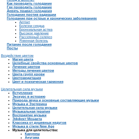
Как проводить голодание
Где проводить голодание
Девять правил голодания
Голодание против радиации
Голодание при острых и хронических заболеваниях
Артрит
Болезни сердца
Бронхиальная астма
Высокое давление
Рассеянный склероз
Язвенная болезнь
Питание после голодания
Посты
Воздействие цветом
Магия цвета
Целебные свойства основных цветов
Лечение цветом
Методы лечения цветом
Цвета групп крови
Цветомедитация
Цвет и психическая гармония
Целительная сила музыки
Вступление
Экскурс в историю
Природа звука и основные составляющие музыки
Музыка и Эзотерика
Целительная сила музыки
Музыкальная терапия
Восприятие музыки
Эффект Моцарта
Классика от душевных недугов
Музыка в стиле New Age
Музыка для целительства:
Карунеш
Анугама