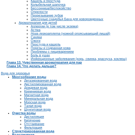
Кашель и простуда
Колыбельная шапочка
Бессонница/беспокойство
Опрелости
Прорезывание зубов
Цветочные снадобья Баха для новорожденных
Ароматерапия для детей
Аллергии (в том числе экзема)
Астма
Нога легкоатлета
(ножной опоясывающий лишай)
Синяки
Ожоги
Простуда и кашель
Порезы и содранная кожа
Проблемы с пищеварением
Боль в ушах
Инфекционные заболевания (корь, свинка, краснуха, коклюш)
Глава 13. Чувственная ароматерапия для пар
Глава 14. Что делать дальше?
Вода для здоровья
Многообразие воды
Дегазированная вода
Дистиллированная вода
Дождевая вода
Кремниевая вода
Магнитная вода
Минеральная вода
Морская вода
Талая вода
Шунгитовая вода
Очистка воды
Дистилляция
Кипячение
Отстаивание
Фильтрация
Структурированная вода
Водолечение