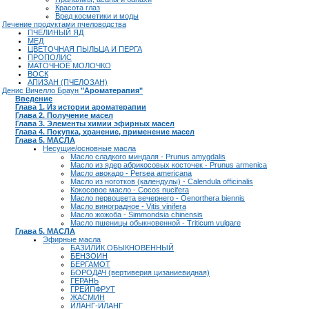
Красота глаз
Вред косметики и моды
Лечение продуктами пчеловодства
ПЧЕЛИНЫЙ ЯД
МЕД
ЦВЕТОЧНАЯ ПЫЛЬЦА И ПЕРГА
ПРОПОЛИС
МАТОЧНОЕ МОЛОЧКО
ВОСК
АПИЗАН (ПЧЕЛОЗАН)
Денис Вичелло Браун
"Ароматерапия"
Введение
Глава 1. Из истории ароматерапии
Глава 2. Получение масел
Глава 3. Элементы химии эфирных масел
Глава 4. Покупка, хранение, применение масел
Глава 5. МАСЛА
Несущие/основные масла
Масло сладкого миндаля - Prunus amygdalis
Масло из ядер абрикосовых косточек - Prunus armenica
Масло авокадо - Persea americana
Масло из ноготков (календулы) - Calendula officinalis
Кокосовое масло - Cocos nucifera
Масло первоцвета вечернего - Oenorthera biennis
Масло виноградное - Vitis vinifera
Масло жожоба - Simmondsia chinensis
Масло пшеницы обыкновенной - Triticum vulgare
Глава 5. МАСЛА
Эфирные масла
БАЗИЛИК ОБЫКНОВЕННЫЙ
БЕНЗОИН
БЕРГАМОТ
БОРОДАЧ (вертиверия цизаниевидная)
ГЕРАНЬ
ГРЕЙПФРУТ
ЖАСМИН
ИЛАНГ-ИЛАНГ