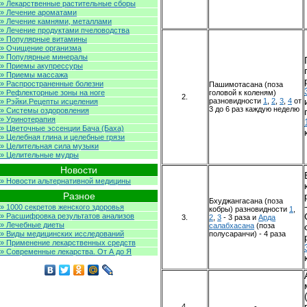
» Лекарственные растительные сборы
» Лечение ароматами
» Лечение камнями, металлами
» Лечение продуктами пчеловодства
» Популярные витамины
» Очищение организма
» Популярные минералы
» Приемы акупрессуры
» Приемы массажа
» Распространенные болезни
Пашимотасана (поза
» Рефлекторные зоны на ноге
головой к коленям)
2.
разновидности
1
,
2
,
3
,
4
от
» Рэйки.Рецепты исцеления
3 до 6 раз каждую неделю
» Системы оздоровления
» Уринотерапия
» Цветочные эссенции Бача (Баха)
» Целебная глина и целебные грязи
» Целительная сила музыки
» Целительные мудры
Новости
» Новости альтернативной медицины
Разное
Бхуджангасана (поза
» 1000 секретов женского здоровья
кобры) разновидности
1
,
» Расшифровка результатов анализов
3.
2
,
3
- 3 раза и
Арда
» Лечебные диеты
салабхасана
(поза
» Виды медицинских исследований
полусаранчи) - 4 раза
» Применение лекарственных средств
» Современные лекарства. От А до Я
4.
-