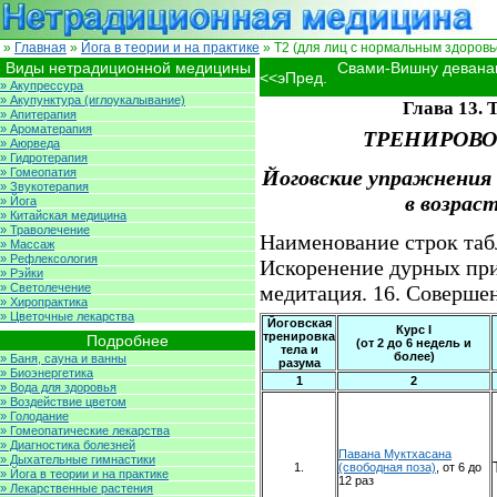
»
Главная
»
Йога в теории и на практике
» Т2 (для лиц с нормальным здоровье
Виды нетрадиционной медицины
Свами-Вишну девана
<<эПред.
» Акупрессура
» Акупунктура (иглоукалывание)
Глава 13.
» Апитерапия
» Ароматерапия
ТРЕНИРОВО
» Аюрведа
» Гидротерапия
» Гомеопатия
Йоговские упражнения 
» Звукотерапия
в возраст
» Йога
» Китайская медицина
» Траволечение
Наименование строк табл
» Массаж
» Рефлексология
Искоренение дурных при
» Рэйки
» Светолечение
медитация. 16. Совершен
» Хиропрактика
» Цветочные лекарства
Йоговская
Курс I
тренировка
Подробнее
(от 2 до 6 недель и
тела и
более)
» Баня, сауна и ванны
разума
» Биоэнергетика
1
2
» Вода для здоровья
» Воздействие цветом
» Голодание
» Гомеопатические лекарства
» Диагностика болезней
Павана Муктхасана
» Дыхательные гимнастики
1.
(свободная поза)
, от 6 до
» Йога в теории и на практике
12 раз
» Лекарственные растения