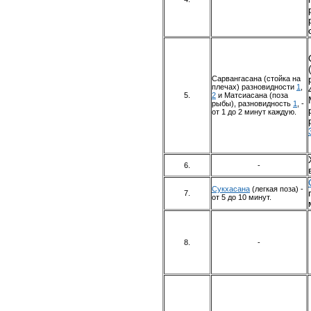
Сарвангасана (стойка на
плечах) разновидности
1
,
5.
2
и Матсиасана (поза
рыбы), разновидность
1
, -
от 1 до 2 минут каждую.
6.
-
Сукхасана
(легкая поза) -
7.
от 5 до 10 минут.
8.
-