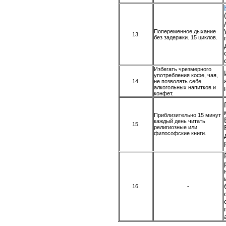
Попеременное дыхание
13.
без задержки. 15 циклов.
Избегать чрезмерного
употребления кофе, чая,
14.
не позволять себе
алкогольных напитков и
конфет.
Приблизительно 15 минут
каждый день читать
15.
религиозные или
философские книги.
16.
-