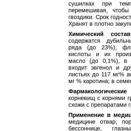
сушилках при темп
перемешивая, чтобы
гвоздики. Срок годност
Хранят в плотно закуп
Химический состав
содержатся дубильн
ряда (до 23%), фл
кислоты и их произ
масло (до 0,1%), в 
входит эвгенол и др
листьях до 117 мг% а
мг % каротина; в семе
Фармакологически
корневищ с корнями г
схожи с препаратами г
Применение в меди
медицине отвар, по
бессоннице, глазн