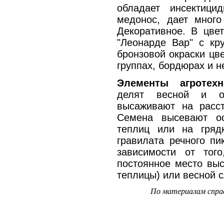
обладает инсектици
медонос, дает много
Декоративное. В цвет
"Леонарде Вар" с кр
бронзовой окраски цв
группах, бордюрах и н
Элементы агротех
делят весной и ос
высаживают на расст
Семена высевают о
теплиц или на гряд
гравилата речного пи
зависимости от тог
постоянное место выс
теплицы) или весной 
По материалам спра