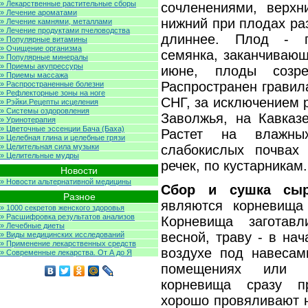
» Лекарственные растительные сборы
сочленениями, верхн
» Лечение ароматами
нижний при плодах ра
» Лечение камнями, металлами
» Лечение продуктами пчеловодства
длиннее. Плод - п
» Популярные витамины
» Очищение организма
семянка, заканчивающ
» Популярные минералы
» Приемы акупрессуры
июне, плоды созр
» Приемы массажа
Распространен гравил
» Распространенные болезни
» Рефлекторные зоны на ноге
СНГ, за исключением 
» Рэйки.Рецепты исцеления
» Системы оздоровления
Заволжья, на Кавказ
» Уринотерапия
» Цветочные эссенции Бача (Баха)
Растет на влажны
» Целебная глина и целебные грязи
» Целительная сила музыки
слабокислых почвах
» Целительные мудры
речек, по кустарникам.
Новости
» Новости альтернативной медицины
Сбор и сушка сы
Разное
являются корневища 
» 1000 секретов женского здоровья
» Расшифровка результатов анализов
Корневища заготав
» Лечебные диеты
весной, траву - в на
» Виды медицинских исследований
» Применение лекарственных средств
воздухе под навесам
» Современные лекарства. От А до Я
помещениях или 
корневища сразу п
хорошо провяливают н