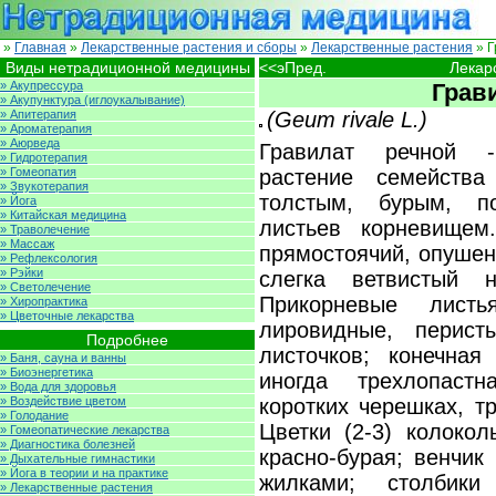
»
Главная
»
Лекарственные растения и сборы
»
Лекарственные растения
» Г
Виды нетрадиционной медицины
<<эПред.
Лекар
» Акупрессура
Грав
» Акупунктура (иглоукалывание)
» Апитерапия
(Geum rivale L.)
» Ароматерапия
» Аюрведа
Гравилат речной -
» Гидротерапия
» Гомеопатия
растение семейства
» Звукотерапия
толстым, бурым, п
» Йога
» Китайская медицина
листьев корневище
» Траволечение
» Массаж
прямостоячий, опушен
» Рефлексология
» Рэйки
слегка ветвистый н
» Светолечение
Прикорневые лист
» Хиропрактика
» Цветочные лекарства
лировидные, перис
Подробнее
листочков; конечная
» Баня, сауна и ванны
» Биоэнергетика
иногда трехлопаст
» Вода для здоровья
» Воздействие цветом
коротких черешках, т
» Голодание
Цветки (2-3) колокол
» Гомеопатические лекарства
» Диагностика болезней
красно-бурая; венчик
» Дыхательные гимнастики
» Йога в теории и на практике
жилками; столбики
» Лекарственные растения