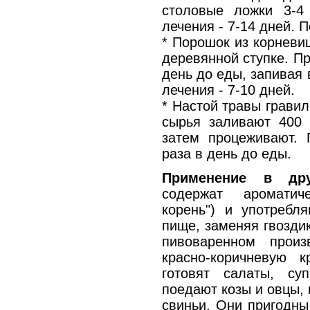
столовые ложки 3-4
лечения - 7-14 дней. П
* Порошок из корневищ
деревянной ступке. Пр
день до еды, запивая 
лечения - 7-10 дней.
* Настой травы гравил
сырья заливают 400 
затем процеживают. 
раза в день до еды.
Применение в дру
содержат ароматич
корень") и употребл
пище, заменяя гвозди
пивоваренном прои
красно-коричневую 
готовят салаты, с
поедают козы и овцы,
свиньи. Они пригодны