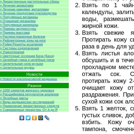
» Лекарственные растительные сборы
Взять по 1 чай
» Лечение ароматами
» Лечение камнями, металлами
календулы, залит
» Лечение продуктами пчеловодства
» Популярные витамины
воды, размешать
» Очищение организма
жирной кожи.
» Популярные минералы
» Приемы акупрессуры
Взять свежие я
» Приемы массажа
» Распространенные болезни
Протирать кожу с
» Рефлекторные зоны на ноге
» Рэйки.Рецепты исцеления
раза в день для 
» Системы оздоровления
Взять листья ало
» Уринотерапия
» Цветочные эссенции Бача (Баха)
обсушить и в теч
» Целебная глина и целебные грязи
» Целительная сила музыки
прохладном месте
» Целительные мудры
отжать сок. С
Новости
» Новости альтернативной медицины
протирать кожу 2
Разное
очищает кожу от
» 1000 секретов женского здоровья
раздражения. При
» Расшифровка результатов анализов
» Лечебные диеты
сухой кожи сок ал
» Виды медицинских исследований
» Применение лекарственных средств
Взять 1 желток, 
» Современные лекарства. От А до Я
густых сливок, до
взбить. Кожу о
тампона, смочен