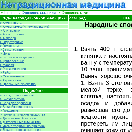
»
Главная
»
Очищение организма
» Очищение кожи
Виды нетрадиционной медицины
<<эПред.
Очи
» Акупрессура
Народные спо
» Акупунктура (иглоукалывание)
» Апитерапия
» Ароматерапия
» Аюрведа
» Гидротерапия
» Гомеопатия
Взять 400 г клев
» Звукотерапия
» Йога
кипятка и настоят
» Китайская медицина
» Траволечение
ванну с температу
» Массаж
10 ванн, принимат
» Рефлексология
» Рэйки
Ванны хорошо очи
» Светолечение
» Хиропрактика
1. Взять 3 столов
» Цветочные лекарства
мелкой терке, 
Подробнее
кипятка, настоят
» Баня, сауна и ванны
» Биоэнергетика
осадок и добав
» Вода для здоровья
» Воздействие цветом
размешав его до 
» Голодание
» Гомеопатические лекарства
жидкости нужно
» Диагностика болезней
» Дыхательные гимнастики
протереть им ли
» Йога в теории и на практике
очищает кожу от у
» Лекарственные растения