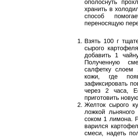
ополоснуть прох
хранить в холоди
способ помога
переносящую пере
Взять 100 г тщат
сырого картофеля
добавить 1 чайн
Полученную см
салфетку слоем 
кожи, где поя
зафиксировать по
через 2 часа, Е
приготовить новую
Желток сырого ку
ложкой льняного
соком 1 лимона. 
варился картофел
смеси, надеть по