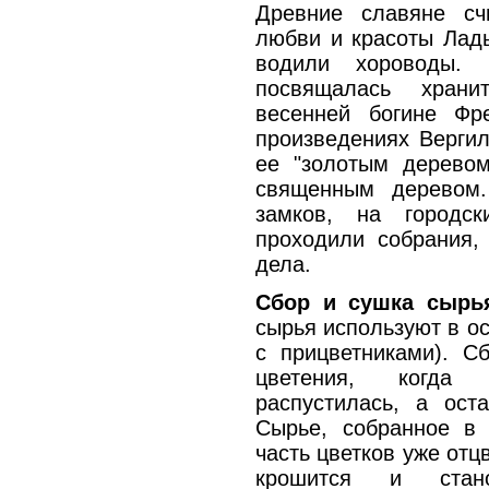
Древние славяне сч
любви и красоты Лады
водили хороводы.
посвящалась храни
весенней богине Ф
произведениях Вергил
ее "золотым деревом
священным деревом
замков, на городс
проходили собрания,
дела.
Сбор и сушка сырь
сырья используют в о
с прицветниками). С
цветения, когда
распустилась, а ост
Сырье, собранное в 
часть цветков уже отц
крошится и стан