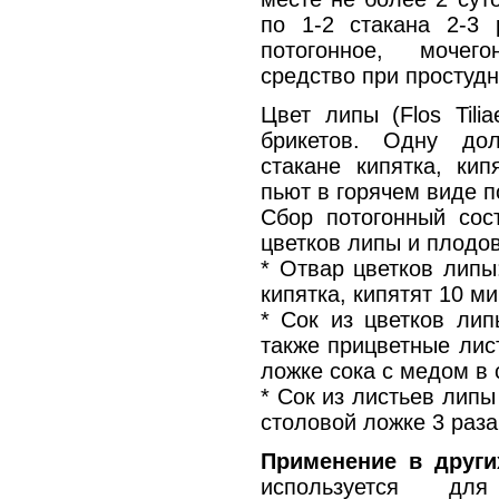
по 1-2 стакана 2-3
потогонное, мочег
средство при простуд
Цвет липы (Flos Tili
брикетов. Одну до
стакане кипятка, ки
пьют в горячем виде по
Сбор потогонный сос
цветков липы и плодо
* Отвар цветков липы
кипятка, кипятят 10 м
* Сок из цветков лип
также прицветные лис
ложке сока с медом в 
* Сок из листьев липы
столовой ложке 3 раза
Применение в други
используется дл