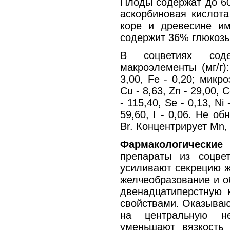
Плоды содержат до 60
аскорбиновая кислота
коре и древесине и
содержит 36% глюкозы
В соцветиях сод
макроэлементы (мг/г)
3,00, Fe - 0,20; микро
Cu - 8,63, Zn - 29,00, С
- 115,40, Se - 0,13, Ni 
59,60, I - 0,06. He об
Br. Концентрирует Mn,
Фармакологически
препараты из соцве
усиливают секрецию ж
желчеобразование и о
двенадцатиперстную 
свойствами. Оказываю
на центральную не
уменьшают вязкость 