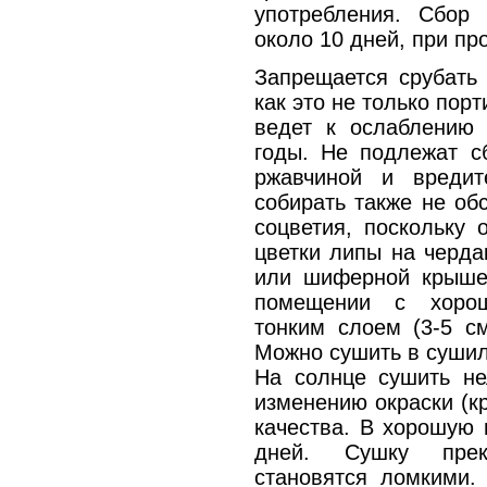
употребления. Сбор
около 10 дней, при пр
Запрещается срубать 
как это не только пор
ведет к ослаблению
годы. Не подлежат с
ржавчиной и вредит
собирать также не об
соцветия, поскольку 
цветки липы на черда
или шиферной крыше
помещении с хорош
тонким слоем (3-5 с
Можно сушить в сушил
На солнце сушить нел
изменению окраски (к
качества. В хорошую 
дней. Сушку прек
становятся ломкими. 