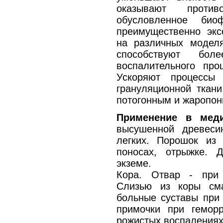
оказывают противо
обусловленное био
преимущественно экс
на различных моделя
способствуют бол
воспалительного про
Ускоряют процессы 
грануляционной ткани
потогонным и жаропо
Применение в мед
высушенной древеси
легких. Порошок из 
поносах, отрыжке. 
экземе.
Кора. Отвар - при 
Слизью из коры сма
больные суставы при 
примочки при гемор
рожистых воспалениях