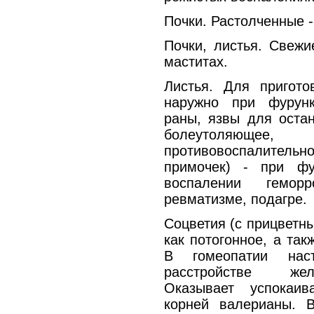
Почки. Растолченные -
Почки, листья. Свежи
маститах.
Листья. Для пригото
наружно при фурун
раны, язвы для остан
болеутоляюще
противовоспалительно
примочек) - при фур
воспалении геморр
ревматизме, подагре.
Соцветия (с прицветны
как потогонное, а так
В гомеопатии нас
расстройстве желу
Оказывает успокаи
корней валерианы. 