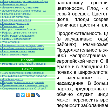
» Лекарственные растительные сборы
наполовину срос
» Лечение ароматами
цветоносом. Плод - 
» Лечение камнями, металлами
» Лечение продуктами пчеловодства
серый орешек. Цветет
» Популярные витамины
» Очищение организма
июле, плоды созре
» Популярные минералы
» Приемы акупрессуры
(начинает цвести и пло
» Приемы массажа
» Распространенные болезни
Продолжительность цв
» Рефлекторные зоны на ноге
» Рэйки.Рецепты исцеления
(в засушливые годы
» Системы оздоровления
» Уринотерапия
районах). Размножа
» Цветочные эссенции Бача (Баха)
» Целебная глина и целебные грязи
Продолжительность жи
» Целительная сила музыки
600). Распространена
» Целительные мудры
Новости
европейской части СН
» Новости альтернативной медицины
Урале и в Западной С
Разное
почвах в широколиств
» 1000 секретов женского здоровья
» Расшифровка результатов анализов
и смешанные с д
» Лечебные диеты
насаждения. В больш
» Виды медицинских исследований
» Применение лекарственных средств
парках, придорожных 
» Современные лекарства. От А до Я
обычно служит инди
может переносить вре
переносит заболачива