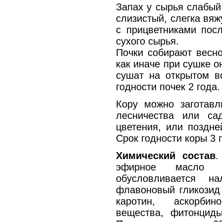
Запах у сырья слабый
слизистый, слегка вяж
с прицветниками посл
сухого сырья.
Почки собирают весно
как иначе при сушке о
сушат на открытом в
годности почек 2 года.
Кору можно заготавл
лесничества или са
цветения, или поздне
Срок годности коры 3 
Химический состав
.
эфирное масло (
обусловливается н
флавоновый гликозид 
каротин, аскорбин
вещества, фитонциды