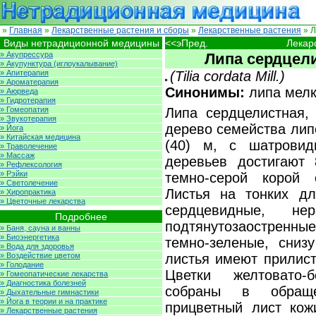
»
Главная
»
Лекарственные растения и сборы
»
Лекарственные растения
» Л
Виды нетрадиционной медицины
<<эПред.
Лекар
» Акупрессура
Липа сердцел
» Акупунктура (иглоукалывание)
» Апитерапия
(Tilia cordata Mill.)
» Ароматерапия
Синонимы:
липа мелк
» Аюрведа
» Гидротерапия
» Гомеопатия
Липа сердцелистная, 
» Звукотерапия
дерево семейства липо
» Йога
» Китайская медицина
(40) м, с шатровид
» Траволечение
» Массаж
деревьев достигают
» Рефлексология
» Рэйки
темно-серой корой
» Светолечение
Листья на тонких дл
» Хиропрактика
» Цветочные лекарства
сердцевидные, не
Подробнее
подтянутозаостренн
» Баня, сауна и ванны
» Биоэнергетика
темно-зеленые, сниз
» Вода для здоровья
» Воздействие цветом
листья имеют прилист
» Голодание
Цветки желтовато-
» Гомеопатические лекарства
» Диагностика болезней
собраны в обраще
» Дыхательные гимнастики
» Йога в теории и на практике
прицветный лист кожи
» Лекарственные растения