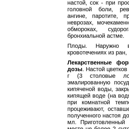
настой, сок - при пр
головной боли, рев
ангине, паротите, п
неврозах, мочекаменн
обмороках, судоро
бронхиальной астме.
Плоды. Наружно
кровотечениях из ран, 
Лекарственные фор
дозы
. Настой цветков 
г (3 столовые л
эмалированную посуд
кипяченой воды, закр
кипящей воде (на вод
при комнатной темп
процеживают, оставш
полученного настоя д
мл. Приготовленный 
месте не более 2 сут