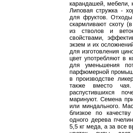
карандашей, мебели, к
Липовая стружка - х
для фруктов. Отходы
скармливают скоту (в
из стволов и вето
свойствами, эффекти
экзем и их осложнени
для изготовления цин
цвет употребляют в к
для уменьшения пот
парфюмерной промышл
в производстве ликер
также вместо чая
распустившихся поч
маринуют. Семена при
или миндального. Мас
близкое по качеству
одного дерева пчелин
5,5 кг меда, а за все 