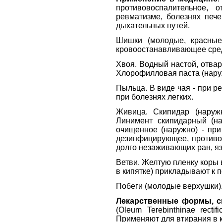
противовоспалительное, 
ревматизме, болезнях пече
дыхательных путей.
Шишки (молодые, красные
кровоостанавливающее сре
Хвоя. Водный настой, отвар
Хлорофилловая паста (наруж
Пыльца. В виде чая - при р
при болезнях легких.
Живица. Скипидар (наружн
Линимент скипидарный (на
очищенное (наружно) - при
дезинфицирующее, противоп
долго незаживающих ран, яз
Ветви. Желтую пленку коры 
в кипятке) прикладывают к 
Побеги (молодые верхушки).
Лекарственные формы, с
(Oleum Terebinthinae rec
Применяют для втирания в ко