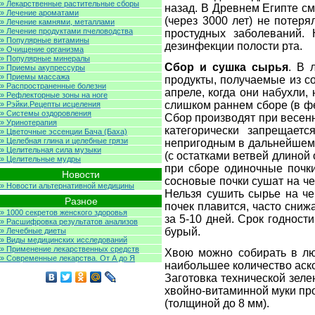
» Лекарственные растительные сборы
назад. В Древнем Египте см
» Лечение ароматами
(через 3000 лет) не потер
» Лечение камнями, металлами
» Лечение продуктами пчеловодства
простудных заболеваний.
» Популярные витамины
дезинфекции полости рта.
» Очищение организма
» Популярные минералы
Сбор и сушка сырья
. В 
» Приемы акупрессуры
» Приемы массажа
продукты, получаемые из со
» Распространенные болезни
апреле, когда они набухли,
» Рефлекторные зоны на ноге
слишком раннем сборе (в ф
» Рэйки.Рецепты исцеления
» Системы оздоровления
Сбор производят при весенн
» Уринотерапия
категорически запрещает
» Цветочные эссенции Бача (Баха)
» Целебная глина и целебные грязи
непригодным в дальнейшем 
» Целительная сила музыки
(с остатками ветвей длиной
» Целительные мудры
при сборе одиночные почки
Новости
сосновые почки сушат на че
» Новости альтернативной медицины
Нельзя сушить сырье на че
Разное
почек плавится, часто сниж
» 1000 секретов женского здоровья
за 5-10 дней. Срок годност
» Расшифровка результатов анализов
бурый.
» Лечебные диеты
» Виды медицинских исследований
» Применение лекарственных средств
Хвою можно собирать в лю
» Современные лекарства. От А до Я
наибольшее количество аск
Заготовка технической зеле
хвойно-витаминной муки про
(толщиной до 8 мм).