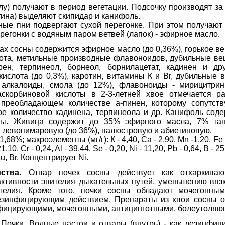
) получают в период вегетации. Подсочку производят за 5
ина) выделяют скипидар и канифоль.
е пни подвергают сухой перегонке. При этом получают 
ерегонки с водяным паром ветвей (лапок) - эфирное масло.
ках сосны содержится эфирное масло (до 0,36%), горькое в
лота, метильные производные флавоноидов, дубильные ве
рен, терпинеол, борнеол, борнилацетат, кадинен и др
ислота (до 0,3%), каротин, витамины К и Br, дубильные в
 алкалоиды, смола (до 12%), флавоноиды - мирицитрин
скорбиновой кислоты в 2-3-летней хвое отмечается р
 преобладающем количестве а-пинен, которому сопутст
ое количество кадинена, терпинеола и др. Канифоль сод
лы. Живица содержит до 35% эфирного масла, 7% тан
, левопимаровую (до 36%), палюстровую и абиетиновую.
,68%; макроэлементы (мг/г): К - 4,40, Ca - 2,90, Mn -1,20, Fe
21,10, Cr - 0,24, Al - 39,44, Se - 0,20, Ni - 11,20, Pb - 0,64, В -
 Au, Br. Концентрирует Ni.
ства
. Отвар почек сосны действует как отхаркиваю
ктивности эпителия дыхательных путей, уменьшению вяз
ителия. Кроме того, почки сосны обладают мочегонным
езинфицирующим действием. Препараты из хвои сосны 
фицирующими, мочегонными, антицинготными, болеутоляю
 Почки. Водные настои и отвары (внутрь) - как дезинфиц