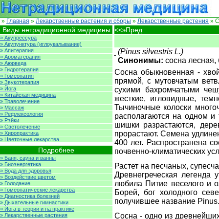
»
Главная
»
Лекарственные растения и сборы
»
Лекарственные растения
» С
Виды нетрадиционной медицины
<<эПред.
» Акупрессура
» Акупунктура (иглоукалывание)
» Апитерапия
(Pinus silvestris L.)
» Ароматерапия
Синонимы:
сосна лесная, 
» Аюрведа
» Гидротерапия
Сосна обыкновенная - хвой
» Гомеопатия
прямой, с мутовчатым ветв
» Звукотерапия
» Йога
сухими бахромчатыми чеш
» Китайская медицина
жесткие, игловидные, тем
» Траволечение
Тычиночные колоски многоч
» Массаж
» Рефлексология
располагаются на одном и 
» Рэйки
шишки разрастаются, дере
» Светолечение
прорастают. Семена удлинен
» Хиропрактика
» Цветочные лекарства
400 лет. Распространена с
Подробнее
почвенно-климатических усл
» Баня, сауна и ванны
» Биоэнергетика
Растет на песчаных, супесч
» Вода для здоровья
Древнегреческая легенда 
» Воздействие цветом
любила Питие веселого и о
» Голодание
» Гомеопатические лекарства
Борей, бог холодного сев
» Диагностика болезней
получившее название Pinus.
» Дыхательные гимнастики
» Йога в теории и на практике
Сосна - одно из древнейши
» Лекарственные растения