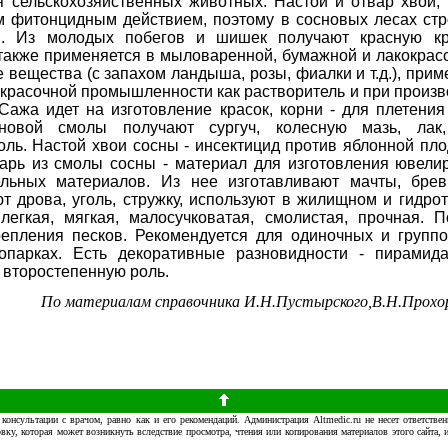
 сельскохозяйственных животных. Настой и отвар хвои, 
 фитонцидным действием, поэтому в сосновых лесах стр
м. Из молодых побегов и шишек получают красную кр
 также применяется в мыловаренной, бумажной и лакокра
е вещества (с запахом ландыша, розы, фиалки и т.д.), пр
красочной промышленности как растворитель и при произво
 Сажа идет на изготовление красок, корни - для плетения
сновой смолы получают сургуч, колесную мазь, лак,
ль. Настой хвои сосны - инсектицид против яблонной пл
арь из смолы сосны - материал для изготовления ювели
льных материалов. Из нее изготавливают мачты, брев
т дрова, уголь, стружку, используют в жилищном и гидрот
легкая, мягкая, малосучковатая, смолистая, прочная. 
репления песков. Рекомендуется для одиночных и группо
опарках. Есть декоративные разновидности - пирамида
 второстепенную роль.
По материалам справочника И.Н.Пустырского,В.Н.Прохо
консультации с врачом, равно как и его рекомендаций. Администрация Altmedic.ru не несет ответст
ку, которая может возникнуть вследствие просмотра, чтения или копирования материалов этого сайта, 