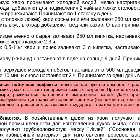
жую хвою промывают холодной водой, мелко настригаю
оды, добавляют для подкисления 2 чайные ложки столового
ем процеживают. Принимают по 1 стакану в день.
5 столовых ложек) хвои сосны или ели заливают 250 мл кип
ть вкус, в отвар добавляют мед или сахар. Отвар принима
 измельченного сырья заливают 250 мл кипятка, настаиваю
жке через каждые 2-3 ч.
: 0,5-1 кг хвои и почек заливают 3 л кипятка, настаиваю
олу (живицу) настаивают в воде на солнце 9 дней. Приним
 г верхушек молодых побегов настаивают в 500 мл довед
е 10 мин и снова настаивают 2 ч. Принимают за один день в
ожные побочные эффекты
: повышенная чувствительность к ра
еских дозах вызывает гиперемию кожных покровов. При многократ
зыри, развивается нагноение и омертвение тканей. Даже при
 возбуждение центральной нервной системы (беспокойство, одыш
яжелых отравлениях развиваются судороги, а затем угнетение ц
бластях
. В хозяйственных целях из хвои получают 
ой промышленности для изготовления духов, мыла, сосн
олучают грубоволокнистую массу "Иглей" ("Сосновая 
к набивочный материал, для изготовления веревок, кан