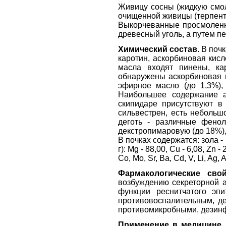
Живицу сосны (жидкую смолу
очищенной живицы (терпент
Выкорчеванные просмоленны
древесный уголь, а путем п
Химический состав
. В поч
каротин, аскорбиновая кис
масла входят пинены, ка
обнаружены аскорбиновая к
эфирное масло (до 1,3%),
Наибольшее содержание а
скипидаре присутствуют в
сильвестрен, есть небольш
деготь - различные фено
декстропимаровую (до 18%)
В почках содержатся: зола - 1
г): Мg - 88,00, Cu - 6,08, Zn - 
Со, Mo, Sr, Ba, Cd, V, Li, Ag,
Фармакологические свой
возбуждению секреторной а
функции реснитчатого эп
противовоспалительным, д
противомикробными, дезин
Применение в медицине
.