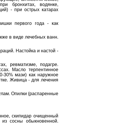
при бронхитах, водянке,
ций) - при острых катарах
ишки первого года - как
акже в виде лечебных ванн.
раций. Настойка и настой -
ах, ревматизме, подагре.
ссах. Масло терпентинное
10-30% мази) как наружное
тке. Живица - для лечения
улам. Опилки (распаренные
нное, скипидар очищенный
ы из сосны обыкновенной.