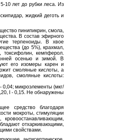
-10 лет до рубки леса. Из
скипидар, жидкий деготь и
ещество пинипикрин, смола,
щества. В состав эфирного
угие терпеноиды. В хвое
ещества (до 5%), крахмал,
, токсифолин, кемпферол.
анней осенью и зимой. В
вуют его изомеры карен и
ержит смоляные кислоты, а
идов, смоляные кислоты:
 - 0,04; микроэлементы (мкг/
 25,20, I - 0,15. Не обнаружены
щее средство благодаря
кости мокроты, стимуляции
, кровоостанавливающим,
обладают отхаркивающими,
щими свойствами.
ирующее, антисептическое,