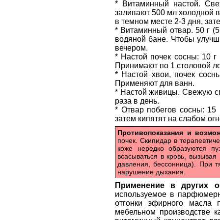
* Витаминный настой. Све
заливают 500 мл холодной в
в темном месте 2-3 дня, зат
* Витаминный отвар. 50 г (
водяной бане. Чтобы улучши
вечером.
* Настой почек сосны: 10 г
Принимают по 1 столовой ло
* Настой хвои, почек сосны
Применяют для ванн.
* Настой живицы. Свежую см
раза в день.
* Отвар побегов сосны: 15
затем кипятят на слабом огн
Противопоказания и возм
почек. Скипидар в терапевтич
коже нередко образуются пу
всасываться в кровь, вызывая
давления, бессонница). При т
нарушение дыхания.
Применение в других о
используемое в парфюмерн
отгонки эфирного масла п
мебельном производстве ка