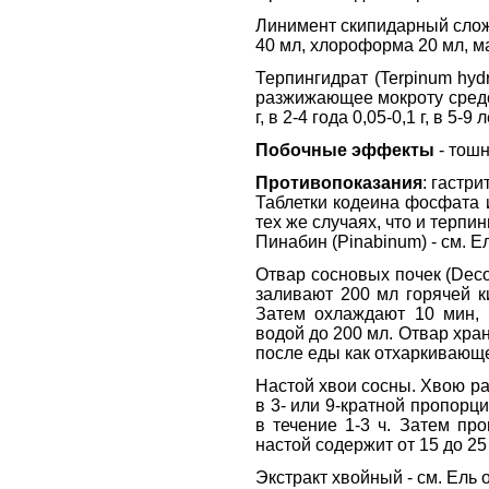
Линимент скипидарный сложн
40 мл, хлороформа 20 мл, м
Терпингидрат (Terpinum hy
разжижающее мокроту средст
г, в 2-4 года 0,05-0,1 г, в 5-9 л
Побочные эффекты
- тошн
Противопоказания
: гастр
Таблетки кодеина фосфата и
тех же случаях, что и терпин
Пинабин (Pinabinum) - см. 
Отвар сосновых почек (Deco
заливают 200 мл горячей 
Затем охлаждают 10 мин, 
водой до 200 мл. Отвар хран
после еды как отхаркивающ
Настой хвои сосны. Хвою р
в 3- или 9-кратной пропорц
в течение 1-3 ч. Затем пр
настой содержит от 15 до 2
Экстракт хвойный - см. Ель