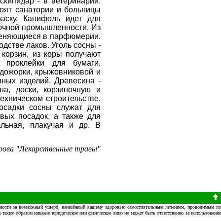
скипидар - в ветеринарии.
оят санатории и больницы
аску. Канифоль идет для
сочной промышленности. Из
именяющиеся в парфюмерии.
дстве лаков. Уголь сосны -
 корзин, из коры получают
 проклейки для бумаги,
одожорки, крыжовниковой и
рных изделий. Древесина -
на, доски, корзиночную и
ехническом строительстве.
Посадки сосны служат для
вых посадок, а также для
льная, плакучая и др. В
рова "Лекарственные травы"
венности за возможный ущерб, нанесённый вашему здоровью самостоятельным лечением, проводимым п
и таким образом никакое юридическое или физическое лицо не может быть ответственно за использование