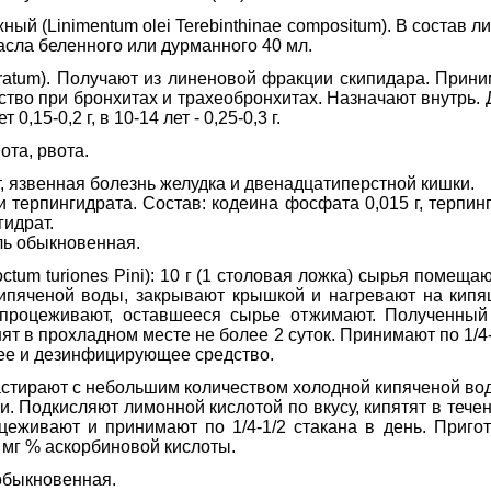
ый (Linimentum olei Terebinthinae compositum). В состав л
асла беленного или дурманного 40 мл.
dratum). Получают из линеновой фракции скипидара. Прин
во при бронхитах и трахеобронхитах. Назначают внутрь. Де
ет 0,15-0,2 г, в 10-14 лет - 0,25-0,3 г.
ота, рвота.
ит, язвенная болезнь желудка и двенадцатиперстной кишки.
 терпингидрата. Состав: кодеина фосфата 0,015 г, терпинг
гидрат.
Ель обыкновенная.
ctum turiones Pini): 10 г (1 столовая ложка) сырья помеща
кипяченой воды, закрывают крышкой и нагревают на кипя
процеживают, оставшееся сырье отжимают. Полученный
ят в прохладном месте не более 2 суток. Принимают по 1/4-
ее и дезинфицирующее средство.
астирают с небольшим количеством холодной кипяченой вод
ии. Подкисляют лимонной кислотой по вкусу, кипятят в тече
оцеживают и принимают по 1/4-1/2 стакана в день. Приг
5 мг % аскорбиновой кислоты.
 обыкновенная.