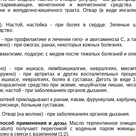
отхаркивающее, мочегонное и желчегонное средства 
ни и желудочно-кишечного тракта. Отвар (в виде ингаля
). Настой, настойка - при болях в сердце. Зеленые ш
дство.
 - при профилактике и лечении гипо- и авитаминоза С, а т
но) - при ожогах, ранах, некоторых кожных болезнях.
евматизме, подагре; с медом после тяжелых болезней и опе
о) - при ишиасе, люмбоишиалгии, невралгиях, миозит
ружно) - при артритах и других воспалительных проце
 ишиасе, невралгиях, болях в суставах. Деготь (в виде 
аразитное средство при экземе, чешуйчатом лишае, чесо
в; настой - при заболеваниях органов дыхания.
ветвей прикладывают к ранам, язвам, фурункулам, карбунк
пояснице, больным суставам.
 Отвар (на молоке) - при заболеваниях органов дыхания.
пособ применения и дозы
. Масло терпентинное очище
tificatum) получают перегонкой с водяным паром живиц
жу в смеси с вазелином (1:2).