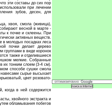
то эти составы до сих пор
 использовали при лечении
ления зубов, десен, для
ца, хвоя, смола (живица),
 собирают весной в марте -
ты к почке и склеены. При
гически активных веществ.
ре в молодых посадках леса
ной почки делает дерево
и группами в виде коронок
уются также и отделившиеся
слишком мелкие. Собранные
 их тонким слоем (3-4 см).
таком способе сушки смола
д навесами сырье высыхает
орьковатый, цвет розовато-
, когда в ней содержится
асты, хвойного экстракта и
путем обламывания побегов