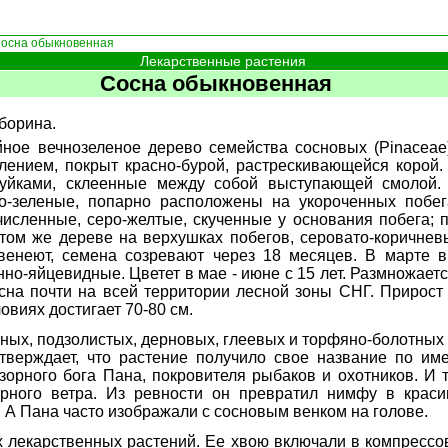
осна обыкновенная
Лекарственные растения
Сосна обыкновенная
борина.
ное вечнозеленое дерево семейства сосновых (Pinaceae
лением, покрыт красно-бурой, растрескивающейся корой
уйками, склеенные между собой выступающей смолой. Л
но-зеленые, попарно расположены на укороченных побега
исленные, серо-желтые, скученные у основания побега; 
том же дереве на верхушках побегов, серовато-коричне
венеют, семена созревают через 18 месяцев. В марте в
но-яйцевидные. Цветет в мае - июне с 15 лет. Размножает
осна почти на всей территории лесной зоны СНГ. Прирост
овиях достигает 70-80 см.
аных, подзолистых, дерновых, глеевых и торфяно-болотных 
утверждает, что растение получило свое название по и
зорного бога Пана, покровителя рыбаков и охотников. И 
ерного ветра. Из ревности он превратил нимфу в краси
 А Пана часто изображали с сосновым венком на голове.
х лекарственных растений. Ее хвою включали в компрессов