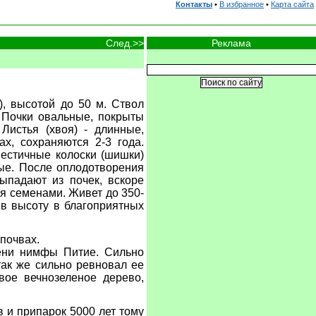
Контакты
•
В избранное
•
Карта сайта
Реклама
След.>>
), высотой до 50 м. Ствол
. Почки овальные, покрыты
истья (хвоя) - длинные,
х, сохраняются 2-3 года.
пестичные колоски (шишки)
вые. После оплодотворения
ыпадают из почек, вскоре
ся семенами. Живет до 350-
 в высоту в благоприятных
почвах.
мени нимфы Питие. Сильно
так же сильно ревновал ее
вое вечнозеленое дерево,
 и припарок 5000 лет тому