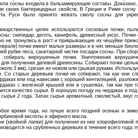
ола сосны входила в бальзамирующие составы. Доказано, ч
яли своих бактерицидных свойств. В Греции и Риме сосну
 На Руси было принято жевать смолу сосны для укреп
лекарственных целях используются сосновые почки, пыль
сны: скипидар, деготь, канифоль, древесный уксус. Почки
 но не тронулись в рост и прикрывающие их чешуйки прижа
еврале) почки имеют малые размеры и в них меньше биоло
ей рубке леса, санитарной чистке посадок сосны. При сбо
ся собирать верхушечные почки. Уничтожение верхушеч
для получения деловой древесины. Собирают почки целым
 около 3 мм), срезая их ножом или срывая руками. Использ
. Со старых деревьев почки не собирают, так как они 
рдаках или под навесами с хорошей вентиляцией, разложив
рдаках с железной крышей или в сушилках, так как при 
ается качество сырья. В хорошую погоду на чердаках и по
и сырья 2 года. Запах сырья ароматный, смолистый, вкус г
бое время года, но лучше всего поздней осенью и зимой
орбиновой кислоты и эфирного масла.
ни (хвойной лапки) для получения из нее хлорофилловой п
изводится на срубленных деревьях в течение всего года, 