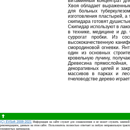
витаминный концентрат для
Хвоя обладает выраженным
для больных туберкулезо
изготовления пластырей, а
скипидара готовят душисты
Скипидар используют в лако
в технике, медицине и др.
суррогат пробки. Из со
высококачественную канифо
смородиновой огневки. Янт
один из основных строите
кровельную лучину, получаю
Древесина прямослойная, 
декоративных целей и зак
массивов в парках и лес
пчеловодстве дерево играет
(C) EVSoft 2008-2021
Информация на сайте служит для ознакомления и не может служить заменой 
рекомендациям, данным на этом сайте. Пользователь полностью отвечает за любую неправильную трактов
упомянутых материалов.