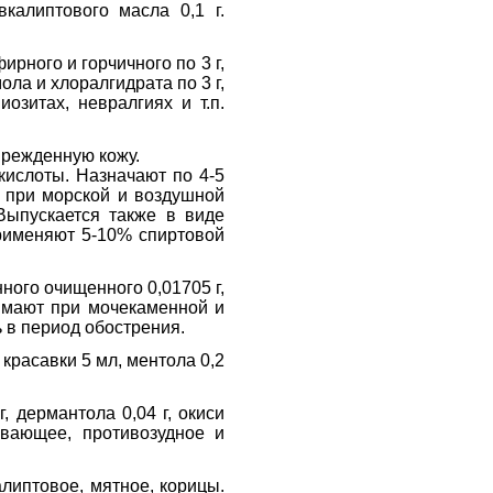
вкалиптового масла 0,1 г.
рного и горчичного по 3 г,
мола и хлоралгидрата по 3 г,
озитах, невралгиях и т.п.
врежденную кожу.
кислоты. Назначают по 4-5
о при морской и воздушной
Выпускается также в виде
 применяют 5-10% спиртовой
ного очищенного 0,01705 г,
нимают при мочекаменной и
ь в период обострения.
красавки 5 мл, ментола 0,2
г, дермантола 0,04 г, окиси
ивающее, противозудное и
алиптовое, мятное, корицы.