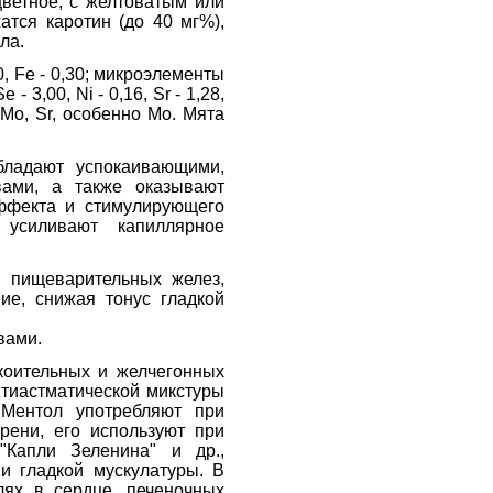
цветное, с желтоватым или
тся каротин (до 40 мг%),
ла.
70, Fe - 0,30; микроэлементы
e - 3,00, Ni - 0,16, Sr - 1,28,
, Mo, Sr, особенно Мо. Мята
бладают успокаивающими,
вами, а также оказывают
ффекта и стимулирующего
усиливают капиллярное
 пищеварительных желез,
ие, снижая тонус гладкой
вами.
окоительных и желчегонных
нтиастматической микстуры
. Ментол употребляют при
рени, его используют при
 "Капли Зеленина" и др.,
и гладкой мускулатуры. В
лях в сердце, печеночных