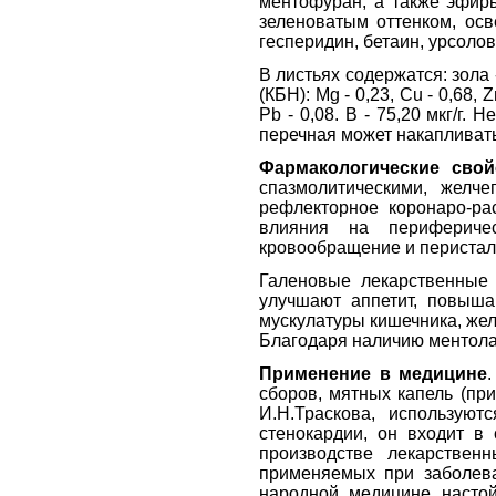
ментофуран, а также эфиры
зеленоватым оттенком, ос
гесперидин, бетаин, урсоло
В листьях содержатся: зола -
(КБН): Мg - 0,23, Cu - 0,68, Zn
Pb - 0,08. В - 75,20 мкг/г.
перечная может накапливать 
Фармакологические свой
спазмолитическими, желч
рефлекторное коронаро-р
влияния на перифериче
кровообращение и перистал
Галеновые лекарственные
улучшают аппетит, повыша
мускулатуры кишечника, жел
Благодаря наличию ментола
Применение в медицине
сборов, мятных капель (пр
И.Н.Траскова, используют
стенокардии, он входит в
производстве лекарственн
применяемых при заболева
народной медицине настой