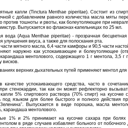
тные капли (Tinctura Menthae piperitae). Состоит из спир
ечной с добавлением равного количества масла мяты пер
во против тошноты и рвоты, как болеутоляющее при неврал
микстур. Выпускается во флаконах-капельницах по 25 мл.
я вода (Aqua Menthae piperitae) - прозрачная бесцветная
я улучшения вкуса, а также для полоскания рта.
части мятного масла, 6,4 части камфоры и 90,5 части наст
еняют наружно как успокаивающее и болеутоляющее (от
карандаша ментолового, содержащего 1 г ментола, 3,5 г п
 висков.
ваниях верхних дыхательных путей применяют ментол для 
в качестве успокаивающего средства, часто в сочетани
 при стенокардии, так как он может рефлекторно вызыва
 капли 5% спиртового раствора (70% спирт) на кусочке 
ь под языком для более быстрого и полного действия пр
 Зеленина". Выпускается в виде порошка, масла менто
%, карандаша ментолового.
вые 1% и 2% принимают на кусочке сахара при болях 
ентолом в ряде случаев избавляет больного от побочного 