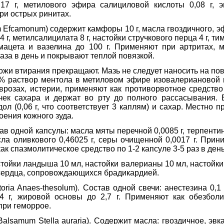
17 г, метилового эфира салициловой кислоты 0,08 г, э
ри острых ринитах.
Efcamonum) содержит камфоры 10 г, масла гвоздичного, эфи
4 г, метилсалицилата 8 г, настойки стручкового перца 4 г, ти
рмацета и вазелина до 100 г. Применяют при артритах, ми
 раза в день и покрывают теплой повязкой.
жи втирания прекращают. Мазь не следует наносить на по
30% раствор ментола в метиловом эфире изовалериановой 
еврозах, истерии, применяют как противорвотное средств
очек сахара и держат во рту до полного рассасывания. 
ол (0,06 г, что соответствует 3 каплям) и сахар. Местно
оения кожного зуда.
ав одной капсулы: масла мяты перечной 0,0085 г, терпентин
асла оливкового 0,46025 г, серы очищенной 0,0017 г. При
к спазмолитическое средство по 1-2 капсуле 3-5 раз в ден
стойки ландыша 10 мл, настойки валерианы 10 мл, настойки 
 сердца, сопровождающихся брадикардией.
oria Anaes-thesolum). Состав одной свечи: анестезина 0,1 
004 г, жировой основы до 2,7 г. Применяют как обезбол
при геморрое.
Balsamum Stella auraria). Содержит масла: гвоздичное, эвк