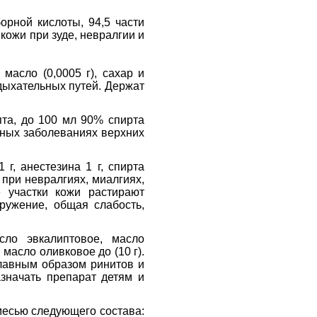
орной кислоты, 94,5 части
ожи при зуде, невралгии и
 масло (0,0005 г), сахар и
дыхательных путей. Держат
пта, до 100 мл 90% спирта
ьных заболеваниях верхних
 г, анестезина 1 г, спирта
при невралгиях, миалгиях,
е участки кожи растирают
ружение, общая слабость,
сло эвкалиптовое, масло
 масло оливковое до (10 г).
лавным образом ринитов и
азначать препарат детям и
месью следующего состава: