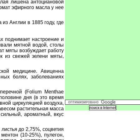
белая лишена антоциановой
ромат эфирного масла у нее
з Англии в 1885 году, где
ах поднимает настроение и
ивали мятной водой, столы
ат мяты возбуждает работу
к из свежей зелени мяты,
ской медицине. Авиценна
вных болях, заболеваниях
еречной (Folium Menthae
 половине дня (в это время
вной циркуляцией воздуха,
авесом растительная масса
 сильный, ароматный, вкус
листья до 2,75%, соцветия
ментон (10-25%), пулегон,