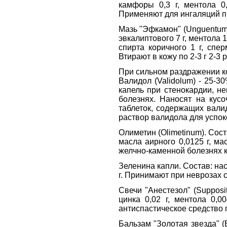
камфоры 0,3 г, ментола 0,
Применяют для ингаляций п
Мазь "Эфкамон" (Unguentum 
эвкалиптового 7 г, ментола 1
спирта коричного 1 г, спе
Втирают в кожу по 2-3 г 2-3
При сильном раздражении ко
Валидол (Validolum) - 25-
капель при стенокардии, н
болезнях. Наносят на кус
таблеток, содержащих валид
раствор валидола для успок
Олиметин (Olimetinum). Сост
масла аирного 0,0125 г, м
желчно-каменной болезнях ка
Зеленина капли. Состав: на
г. Принимают при неврозах
Свечи "Анестезол" (Supposit
цинка 0,02 г, ментола 0,
антиспастическое средство 
Бальзам "Золотая звезда" (