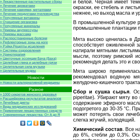
и белой. Черная имеет тем
» Лекарственные растительные сборы
» Лечение ароматами
окраски, ее стебель и лист
» Лечение камнями, металлами
нежнее, но выход масла и у
» Лечение продуктами пчеловодства
» Популярные витамины
В промышленной культуре ра
» Очищение организма
» Популярные минералы
промышленные плантации по
» Приемы акупрессуры
» Приемы массажа
» Распространенные болезни
Мята высоко ценилась в Др
» Рефлекторные зоны на ноге
способствует оживленной з
» Рэйки.Рецепты исцеления
натирали мятными листьями,
» Системы оздоровления
» Уринотерапия
мысли, поэтому римский и
» Цветочные эссенции Бача (Баха)
рекомендуя делать это и св
» Целебная глина и целебные грязи
» Целительная сила музыки
Мята широко применялась
» Целительные мудры
рекомендовал водяную мят
Новости
желудочно-кишечного тракта
» Новости альтернативной медицины
Разное
Сбор и сушка сырья
. О
» 1000 секретов женского здоровья
piperitae). Убирают мяту в
» Расшифровка результатов анализов
содержание эфирного масла
» Лечебные диеты
» Виды медицинских исследований
подогретого до 30-35 °С. П
» Применение лекарственных средств
может потерять свои лечеб
» Современные лекарства. От А до Я
слегка жгучий, холодящий.
Химический состав
. Все 
до 6%, стебли до 0,3%. Ос