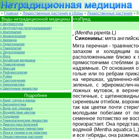
»
Главная
»
Лекарственные растения и сборы
»
Лекарственные растения
» М
Виды нетрадиционной медицины
<<эПред.
» Акупрессура
» Акупунктура (иглоукалывание)
» Апитерапия
(Mentha piperita L)
» Ароматерапия
Синонимы:
мята английска
» Аюрведа
» Гидротерапия
Мята перечная - травянисто
» Гомеопатия
запахом и холодящим ощ
» Звукотерапия
» Йога
расположенными близко к 
» Китайская медицина
прямостоячими стеблями р
» Траволечение
надземные. От основания 
» Массаж
» Рефлексология
голые или по ребрам прижа
» Рэйки
на черешках, удлиненно-яй
» Светолечение
зеленые, с эфиромаслич-
» Хиропрактика
» Цветочные лекарства
ложных мутовок, в верхне
Подробнее
пестичные, с щетинковидны
» Баня, сауна и ванны
сиреневым отгибом, воронк
» Биоэнергетика
так как цветки почти стер
» Вода для здоровья
молодыми побегами от пе
» Воздействие цветом
» Голодание
семенное потомство не вос
» Гомеопатические лекарства
произрастает. Она представ
» Диагностика болезней
» Дыхательные гимнастики
водяной (Mentha aquatica L.)
» Йога в теории и на практике
и все гибриды, она размнож
» Лекарственные растения