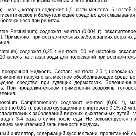
акже при спастических колитах и энтероколитах.
 - мазь, которая содержит 0,5 части ментола, 5 частей б
тисептическое и болеутоляющее средство для смазывания к
болочки носа при ринитах.
letae Pectusinum) содержат ментол (0,004 г), эвкалиптовое
 г). Применяют при воспалительных заболеваниях верхних 
ания.
catolum) содержат 0,25 г ментола, 50 мл настойки эвкали
-10 капель на стакан воды для полосканий при воспалител
прозрачная жидкость. Состав: ментола 2,5 г, новокаина 1
Применяют наружно как местное обезболивающее средство 
зудное средство при зудящих дерматозах. Болезненны
нь. При продолжительном применении возможны головок
вления.
rosolum Camphomenum) содержит ментол (0,06 г), ма
е (по 0,61 г), раствор фурацилина спиртового 0,1% (2 мл),
спалительных заболеваний верхних дыхательных путей, г
водят 3-4 раза в сутки после еды. Не рекомендуется н
овиях значительной запыленности воздуха.
нный ингалятор, содержащий кусочек ткани, пропитанной с