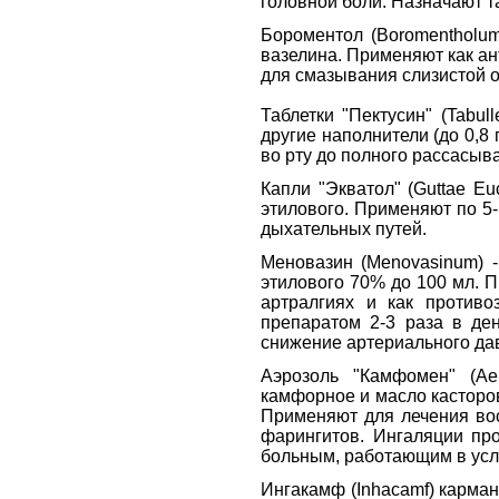
головной боли. Назначают т
Бороментол (Boromentholum)
вазелина. Применяют как ан
для смазывания слизистой о
Таблетки "Пектусин" (Tabul
другие наполнители (до 0,8
во рту до полного рассасыв
Капли "Экватол" (Guttae Eu
этилового. Применяют по 5
дыхательных путей.
Меновазин (Menovasinum) - 
этилового 70% до 100 мл. 
артралгиях и как противо
препаратом 2-3 раза в де
снижение артериального да
Аэрозоль "Камфомен" (Ae
камфорное и масло касторово
Применяют для лечения во
фарингитов. Ингаляции про
больным, работающим в усл
Ингакамф (Inhacamf) карма