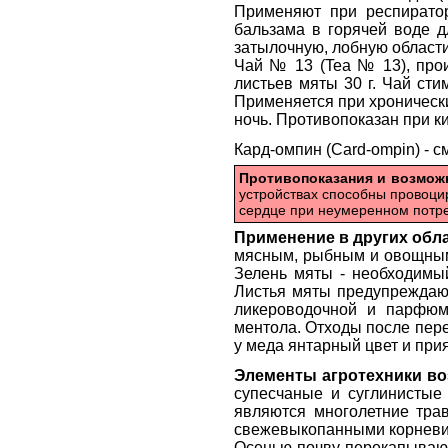
Применяют при респиратор
бальзама в горячей воде д
затылочную, лобную области
Чай № 13 (Tea № 13), прои
листьев мяты 30 г. Чай сти
Применяется при хронически
ночь. Противопоказан при к
Кард-омпин (Card-ompin) - 
Противопоказания и возмо
устройствах способны провоцир
сердце при неумеренном потр
Применение в других обл
мясным, рыбным и овощным 
Зелень мяты - необходимый
Листья мяты предупреждаю
ликероводочной и парфюм
ментола. Отходы после пер
у меда янтарный цвет и при
Элементы агротехники в
супесчаные и суглинистые
являются многолетние тра
свежевыкопанными корневищ
Осенью почву перекапывают 