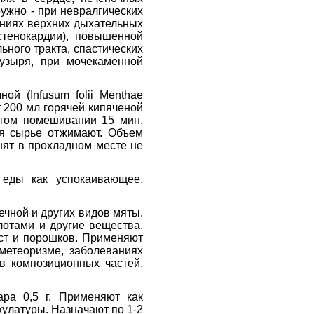
ружно - при невралгических
аниях верхних дыхательных
(стенокардии), повышенной
ьного тракта, спастических
пузыря, при мочекаменной
ой (Infusum folii Menthae
т 200 мл горячей кипяченой
стом помешивании 15 мин,
ся сырье отжимают. Объем
нят в прохладном месте не
 еды как успокаивающее,
ечной и других видов мяты.
лотами и другие вещества.
аст и порошков. Применяют
 метеоризме, заболеваниях
ав композиционных частей,
хара 0,5 г. Применяют как
кулатуры. Назначают по 1-2