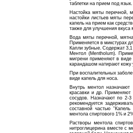
таблетки на прием под язык.
Настойка мяты перечной, мя
настойки листьев мяты пер
капель на прием как средст
также для улучшения вкуса 
Вода мяты перечной, мятна
Применяется в микстурах дл
Капли зубные. Содержат 3,1 
Ментол (Mentholum). Прим
мигрени применяют в виде 
карандашом натирают кожу у
При воспалительных заболе
виде капель для носа.
Внутрь ментол назначают 
красавки и др. Применяют
сосудов. Назначают по 2-3
рекомендуется задерживат
составной частью "Капель
ментола спиртового 1% и 2
Растворы ментола спирто
нитроглицерина вместе с м