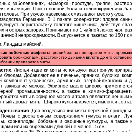
ных заболеваниях, насморке, простуде, гриппе, раство
ля ингаляций. При головной боли и головокружениях ба
 головы. При укусах насекомых смазывают место укуса.
зводства Германии. В 1 пакете содержится: плодов сенны 
мулирует перистальтику толстого кишечника, действуя спа
х и острых запорах. Принимают по 1 чайной ложке чая, ра
ишечной непроходимости. Выпускается в пакетах по 150 г с
см. Ландыш майский.
жные побочные эффекты
: резкий запах препаратов мяты, превы
овать бронхоспазм, расстройство дыхания вплоть до его остановк
еблении препаратов мяты.
астях
. Листья и цветки мяты используют как пряную приправ
блюдам. Добавляют ее в печенье, пряники, булочки, компо
 компонент украинских, армянских, азербайджанских и 
т закисание молока. Эфирное масло широко применяется 
ерной промышленностях, а также в химико-фармацевти
еработки мяты в эфирное масло и трава являются ценным к
ятный аромат мяты. Широко культивируется, имеются сорта.
озделывания
. Для возделывания мяты перечной пригодны
 Почвы с достаточным содержанием гумуса и влаги. Л
вы, корнеплоды, бобовые и овощные культуры, а также 
ами или их обрезками длиной не менее 15 см.
на глубину 25-28 см и вносят навоз из расчета 3-4 кг на 1