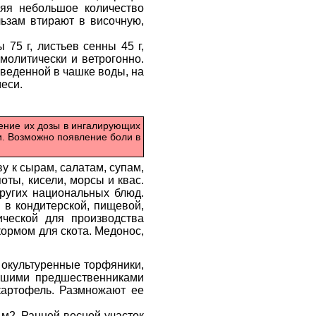
ряя небольшое количество
льзам втирают в височную,
75 г, листьев сенны 45 г,
змолитически и ветрогонно.
зведенной в чашке воды, на
меси.
шение их дозы в ингалирующих
и. Возможно появление боли в
у к сырам, салатам, супам,
ты, кисели, морсы и квас.
других национальных блюд.
в кондитерской, пищевой,
ческой для производства
ормом для скота. Медонос,
 окультуренные торфяники,
учшими предшественниками
картофель. Размножают ее
 м2. Ранней весной участок