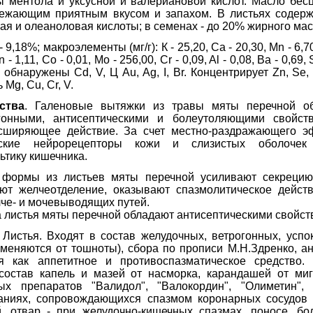
 ментола и уксусной и валериановой кислот. Масло бес
вежающим приятным вкусом и запахом. В листьях содержа
вая и олеаноловая кислоты; в семенах - до 20% жирного мас
 9,18%; макроэлементы (мг/г): К - 25,20, Ca - 20,30, Mn - 6,
 - 1,11, Со - 0,01, Мо - 256,00, Cr - 0,09, Al - 0,08, Ва - 0,69, S
 Не обнаружены Cd, V, Ц Au, Ag, I, Br. Концентрирует Zn, Se
Мg, Cu, Cr, V.
ства
. Галеновые вытяжки из травы мяты перечной о
егонными, антисептическими и болеутоляющими свойст
асширяющее действие. За счет местно-раздражающего э
ские нейрорецепторы кожи и слизистых оболочек 
ьтику кишечника.
 формы из листьев мяты перечной усиливают секрецию
ют желчеотделение, оказывают спазмолитическое действ
че- и мочевыводящих путей.
 листья мяты перечной обладают антисептическими свойст
. Листья. Входят в состав желудочных, ветрогонных, усп
именяются от тошноты), сбора по прописи М.Н.Здренко, а
ся как аппетитное и противоспазматическое средство
 состав капель и мазей от насморка, карандашей от миг
ых препаратов "Валидол", "Валокордин", "Олиметин",
ниях, сопровождающихся спазмом коронарных сосудов 
, отвар - при желудочно-кишечных спазмах, поносе, бо