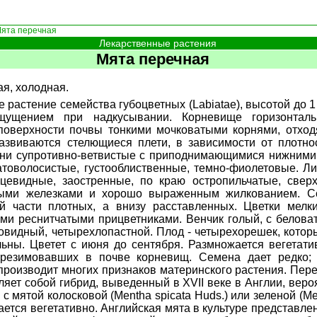
ята перечная
Лекарственные растения
Мята перечная
я, холодная.
е растение семейства губоцветных (Labiatae), высотой до 
ущением при надкусывании. Корневище горизонталь
поверхности почвы тонкими мочковатыми корнями, отход
азвиваются стелющиеся плети, в зависимости от плотн
они супротивно-ветвистые с приподнимающимися нижними 
товолосистые, густооблиственные, темно-фиолетовые. Ли
цевидные, заостренные, по краю остропильчатые, сверх
ными железками и хорошо выраженным жилкованием. Со
й части плотных, а внизу расставленных. Цветки мелк
ми реснитчатыми прицветниками. Венчик голый, с белова
овидный, четырехлопастной. Плод - четырехорешек, которы
ильны. Цветет с июня до сентября. Размножается вегетат
резимовавших в почве корневищ. Семена дает редко; 
производит многих признаков материнского растения. Пере
ляет собой гибрид, выведенный в XVII веке в Англии, вер
 с мятой колосковой (Mentha spicata Huds.) или зеленой (Ment
ается вегетативно. Английская мята в культуре представл