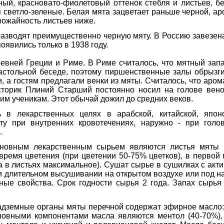
ный, красновато-фиолетовый оттенок стебля и листьев, 
ья светло-зеленые. Белая мята зацветает раньше черной, а
рожайность листьев ниже.
зводят преимущественно черную мяту. В Россию завезена и
явились только в 1938 году.
евней Греции и Риме. В Риме считалось, что мятный зап
астольной беседе, поэтому пиршенственные залы обрызг
 а гостям предлагали венки из мяты. Считалось, что аром
сторик Плиний Старший постоянно носил на голове вено
оим ученикам. Этот обычай дожил до средних веков.
 в лекарственных целях в арабской, китайской, япон
у при внутренних кровотечениях, наружно - при голо
.
сновным лекарственным сырьем являются листья мяты п
о время цветения (при цветении 50-75% цветков), в первой
 в листьях максимальное). Сушат сырье в сушилках с акти
ри длительном высушивании на открытом воздухе или под н
ные свойства. Срок годности сырья 2 года. Запах сырья
надземные органы мяты перечной содержат эфирное масло: 
новными компонентами масла являются ментол (40-70%), 