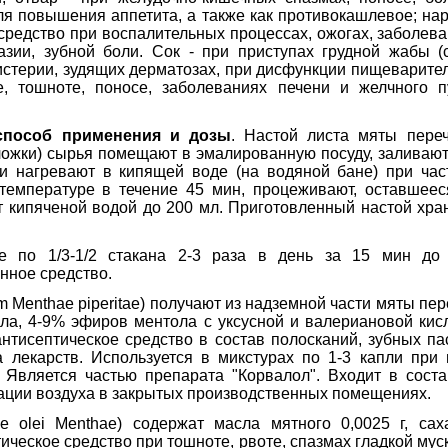
для повышения аппетита, а также как противокашлевое; на
 средство при воспалительных процессах, ожогах, заболев
тазии, зубной боли. Сок - при приступах грудной жабы 
истерии, зудящих дерматозах, при дисфункции пищеварител
те, тошноте, поносе, заболеваниях печени и желчного 
способ применения и дозы
. Настой листа мяты перечн
вой ложки) сырья помещают в эмалированную посуду, заливаю
и нагревают в кипящей воде (на водяной бане) при ча
температуре в течение 45 мин, процеживают, оставшее
т кипяченой водой до 200 мл. Приготовленный настой хра
 по 1/3-1/2 стакана 2-3 раза в день за 15 мин до
нное средство.
 Menthae piperitae) получают из надземной части мяты пер
а, 4-9% эфиров ментола с уксусной и валериановой кис
нтисептическое средство в состав полосканий, зубных п
 лекарств. Используется в микстурах по 1-3 капли при
 Является частью препарата "Корвалол". Входит в сост
ции воздуха в закрытых производственных помещениях.
ae olei Menthae) содержат масла мятного 0,0025 г, са
ческое средство при тошноте, рвоте, спазмах гладкой мус