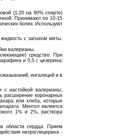
товой (1:20 на 90% спирте)
ечной. Принимают по 10-15
гических болях. Используют
 жидкость с запахом мяты.
ойки валерианы.
влекающее) средство. При
арафина и 0,5 г цезерина;
смазываний, ингаляций и в
и с настойкой валерианы,
ть расширение коронарных
сахара или хлеба, которые
епарата. Ментол является
лового 1% и 2%, раствора
в области сердца. Прием
действия нитроглицерина -