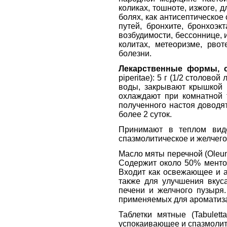
коликах, тошноте, изжоге, 
болях, как антисептическое
путей, бронхите, бронхоэк
возбудимости, бессоннице, 
колитах, метеоризме, рво
болезни.
Лекарственные формы, 
piperitae): 5 г (1/2 столо
воды, закрывают крышкой 
охлаждают при комнатной 
полученного настоя доводя
более 2 суток.
Принимают в теплом виде
спазмолитическое и желчего
Масло мяты перечной (Oleum
Содержит около 50% ментол
Входит как освежающее и а
также для улучшения вкуса
печени и желчного пузыря.
применяемых для ароматиза
Таблетки мятные (Tabulett
успокаивающее и спазмолити