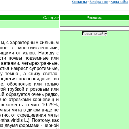
Контакты
•
В избранное
•
Карта сайта
Реклама
След.>>
1 м, с характерным сильным
ное с многочисленными,
ящими от узлов. Наряду с
ости почвы подземные или
ветвями, четырехгранные,
стья накрест супротивные,
у темно-, а снизу светло-
цветия колосовидные, из
ие, обоеполые или только
той трубкой и розовым или
й образуется очень редко,
ивно отрезками корневищ и
всхожесть семян 10-25%;
чная мята в диком виде не
оятно, от скрещивания мяты
ha viridis L.). Поэтому, как
ена двумя формами - черной