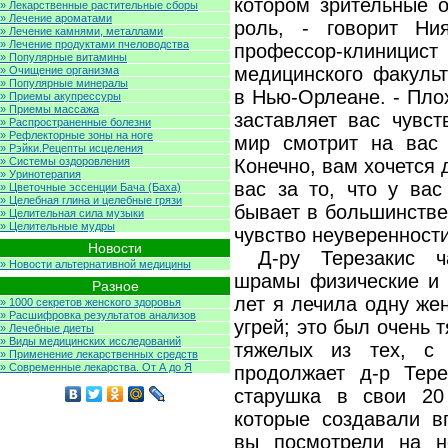
котором зрительные 
» Лекарственные растительные сборы
» Лечение ароматами
роль, - говорит Ни
» Лечение камнями, металлами
» Лечение продуктами пчеловодства
профессор-клиници
» Популярные витамины
медицинского факульт
» Очищение организма
» Популярные минералы
в Нью-Орлеане. - Пло
» Приемы акупрессуры
» Приемы массажа
заставляет вас чувст
» Распространенные болезни
» Рефлекторные зоны на ноге
мир смотрит на вас 
» Рэйки.Рецепты исцеления
» Системы оздоровления
Конечно, вам хочется 
» Уринотерапия
вас за то, что у вас
» Цветочные эссенции Бача (Баха)
» Целебная глина и целебные грязи
бывает в большинстве
» Целительная сила музыки
» Целительные мудры
чувство неуверенности
Новости
Д-ру Терезакис ч
» Новости альтернативной медицины
шрамы физические и 
Разное
лет я лечила одну же
» 1000 секретов женского здоровья
» Расшифровка результатов анализов
угрей; это был очень 
» Лечебные диеты
» Виды медицинских исследований
тяжелых из тех, с 
» Применение лекарственных средств
» Современные лекарства. От А до Я
продолжает д-р Тере
старушка в свои 20 
которые создавали в
вы посмотрели на н