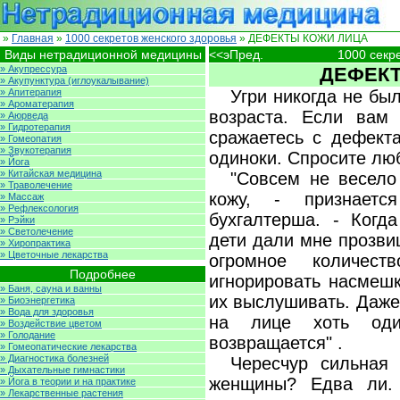
»
Главная
»
1000 секретов женского здоровья
» ДЕФЕКТЫ КОЖИ ЛИЦА
Виды нетрадиционной медицины
<<эПред.
1000 секр
» Акупрессура
ДЕФЕКТ
» Акупунктура (иглоукалывание)
» Апитерапия
Угри никогда не бы
» Ароматерапия
возраста. Если вам
» Аюрведа
» Гидротерапия
сражаетесь с дефект
» Гомеопатия
» Звукотерапия
одиноки. Спросите лю
» Йога
» Китайская медицина
"Совсем не весело
» Траволечение
кожу, - признаетс
» Массаж
» Рефлексология
бухгалтерша. - Когд
» Рэйки
» Светолечение
дети дали мне прозви
» Хиропрактика
» Цветочные лекарства
огромное количест
Подробнее
игнорировать насмешк
» Баня, сауна и ванны
их выслушивать. Даже
» Биоэнергетика
» Вода для здоровья
на лице хоть оди
» Воздействие цветом
» Голодание
возвращается" .
» Гомеопатические лекарства
» Диагностика болезней
Чересчур сильная 
» Дыхательные гимнастики
женщины? Едва ли.
» Йога в теории и на практике
» Лекарственные растения