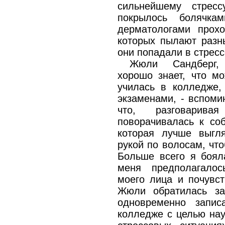
сильнейшему стрес
покрылось болячк
дерматологами прохо
которых пылают разны
они попадали в стрес
Жюли Сандберг, 
хорошо знает, что мо
училась в колледже,
экзаменами, - вспоми
что, разговарива
поворачивалась к соб
которая лучше выгл
рукой по волосам, чт
Больше всего я бояла
меня предполагалос
моего лица и почувст
Жюли обратилась з
одновременно запи
колледже с целью нау