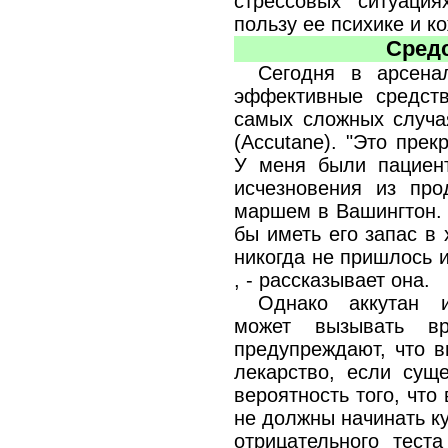
стрессовых ситуаци
пользу ее психике и ко
Средс
Сегодня в арсена
эффективные средств
самых сложных случая
(Accutane). "Это прек
У меня были пациент
исчезновения из про
маршем в Вашингтон. 
бы иметь его запас в
никогда не пришлось и
, - рассказывает она.
Однако аккутан и
может вызывать вр
предупреждают, что в
лекарство, если сущ
вероятность того, что
не должны начинать к
отрицательного тест