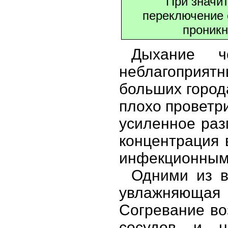
При значи
переключение 
проникн
Дыхание 
неблагоприят
больших город
плохо проветр
усиленное раз
концентрация 
инфекционным
Одними из в
увлажняюща
Согревание во
сосудов и н