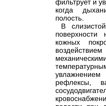
фильтрует и ув
когда дыхан
полость.
В слизисто
поверхности 
кожных покр
воздействие
механическим
температур
увлажнение
рефлексы, в
сосудодвигате
кровоснабжен