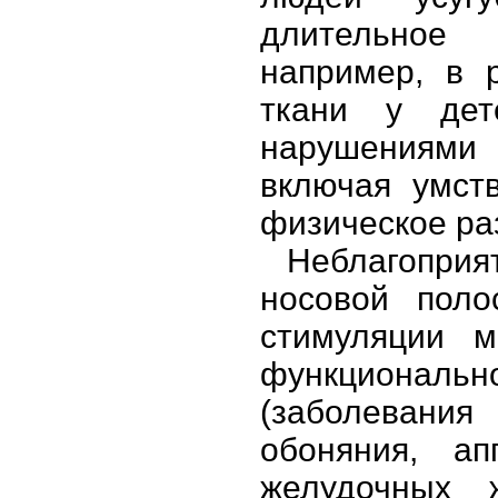
длительное 
например, в 
ткани у дет
нарушениями
включая умст
физическое ра
Неблагоприя
носовой поло
стимуляции м
функционал
(заболевани
обоняния, ап
желудочных ж