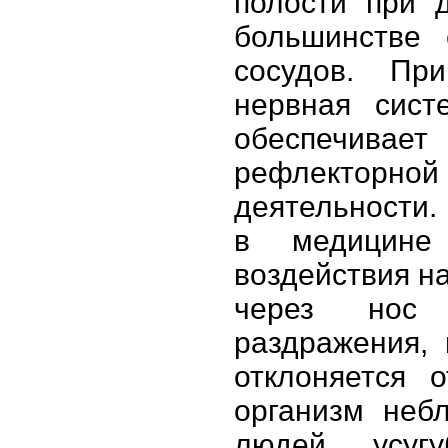
полости при 
большинстве 
сосудов. Пр
нервная сист
обеспечивае
рефлекторной
деятельности.
в медицине
воздействия н
через нос 
раздражения, 
отклоняется 
организм неб
людей усугу