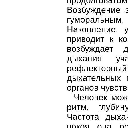
продолговат
Возбуждение 
гуморальным
Накопление 
приводит к к
возбуждает 
дыхания уч
рефлекторн
дыхательных 
органов чувств
Человек може
ритм, глубин
Частота дыха
покоя она р