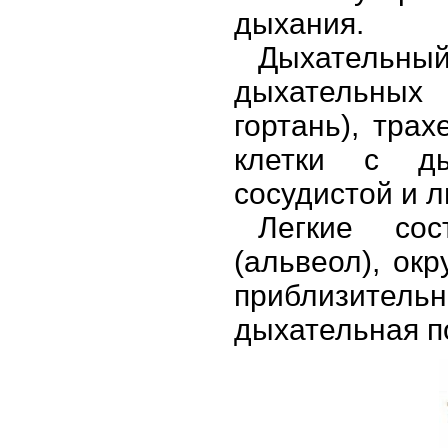
дыхания.
Дыхательны
дыхательных 
гортань), трах
клетки с ды
сосудистой и 
Легкие сос
(альвеол), ок
приблизительн
дыхательная п