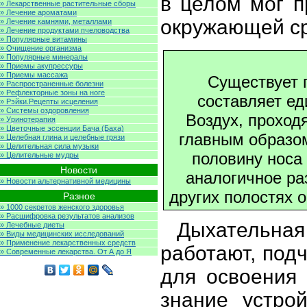
в целом мог 
» Лекарственные растительные сборы
» Лечение ароматами
окружающей с
» Лечение камнями, металлами
» Лечение продуктами пчеловодства
» Популярные витамины
» Очищение организма
» Популярные минералы
» Приемы акупрессуры
» Приемы массажа
Существует 
» Распространенные болезни
» Рефлекторные зоны на ноге
составляет ед
» Рэйки.Рецепты исцеления
» Системы оздоровления
Воздух, проход
» Уринотерапия
» Цветочные эссенции Бача (Баха)
главным образом
» Целебная глина и целебные грязи
» Целительная сила музыки
половину носа 
» Целительные мудры
Новости
аналогичное ра
» Новости альтернативной медицины
других полостях 
Разное
» 1000 секретов женского здоровья
» Расшифровка результатов анализов
Дыхательная
» Лечебные диеты
» Виды медицинских исследований
» Применение лекарственных средств
работают, подч
» Современные лекарства. От А до Я
для освоения
знание устро