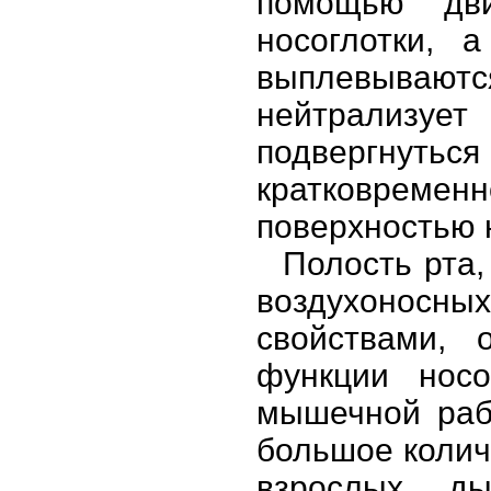
помощью дви
носоглотки, 
выплевываю
нейтрализует
подвергнуться
кратковрем
поверхностью 
Полость рта,
воздухоносны
свойствами, 
функции носо
мышечной раб
большое количе
взрослых, д