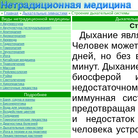
»
Главная
»
Дыхательные гимнастики
» Строение дыхательной системы
Виды нетрадиционной медицины
Дыхательн
» Акупрессура
Ст
» Акупунктура (иглоукалывание)
» Апитерапия
Дыхание явл
» Ароматерапия
» Аюрведа
Человек может
» Гидротерапия
» Гомеопатия
» Звукотерапия
дней, но без 
» Йога
» Китайская медицина
минут. Дыхани
» Траволечение
» Массаж
» Рефлексология
биосферой
» Рэйки
» Светолечение
» Хиропрактика
недостаточно
» Цветочные лекарства
Подробнее
иммунная сис
» Баня, сауна и ванны
» Биоэнергетика
предотвращая
» Вода для здоровья
» Воздействие цветом
» Голодание
и недостаток
» Гомеопатические лекарства
» Диагностика болезней
человека устр
» Дыхательные гимнастики
» Йога в теории и на практике
» Лекарственные растения