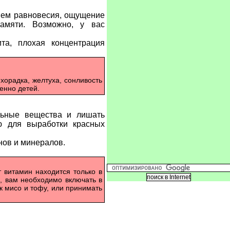
ием равновесия, ощущение
памяти. Возможно, у вас
та, плохая концентрация
хорадка, желтуха, сонливость
енно детей.
льные вещества и лишать
ю для выработки красных
ов и минералов.
 витамин находится только в
, вам необходимо включать в
к мисо и тофу, или принимать