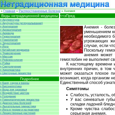
»
Главная
»
Распространенные болезни
» Анемия
Виды нетрадиционной медицины
<<эПред.
» Акупрессура
» Акупунктура (иглоукалывание)
» Апитерапия
Анемия - болез
» Ароматерапия
уменьшением ко
» Аюрведа
необходимого б
» Гидротерапия
» Гомеопатия
угрожающих жи
» Звукотерапия
случае, если чт
» Йога
Поскольку гемо
» Китайская медицина
» Траволечение
анемия может 
» Массаж
гемоглобин не выполняет св
» Рефлексология
» Рэйки
К настоящему времени 
» Светолечение
внутренних причин, в том 
» Хиропрактика
может оказаться плохое п
» Цветочные лекарства
возникает, когда организм 
Подробнее
Единственный способ узнать
» Баня, сауна и ванны
» Биоэнергетика
Симптомы
» Вода для здоровья
» Воздействие цветом
Слабость, усталость, 
» Голодание
У вас синеватые губы
» Гомеопатические лекарства
» Диагностика болезней
складки ладоней бледн
» Дыхательные гимнастики
Кроме чувства слабос
» Йога в теории и на практике
серьезная анемия.
» Лекарственные растения