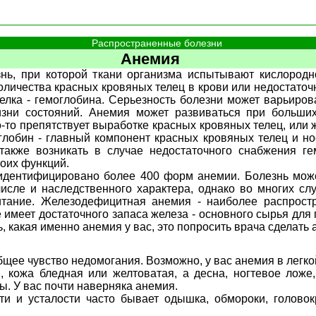
Распространенные болезни
Анемия
нь, при которой ткани организма испытывают кислородн
личества красных кровяных телец в крови или недостато
елка - гемоглобина. Серьезность болезни может варьирова
зни состояний. Анемия может развиваться при больших
о-то препятствует выработке красных кровяных телец, или 
глобин - главный компонент красных кровяных телец и но
также возникать в случае недостаточного снабжения г
оих функций.
идентифицировано более 400 форм анемии. Болезнь може
числе и наследственного характера, однако во многих с
итание. Железодефицитная анемия - наиболее распрос
не имеет достаточного запаса железа - основного сырья для
, какая именно анемия у вас, это попросить врача сделать 
общее чувство недомогания. Возможно, у вас анемия в легк
, кожа бледная или желтоватая, а десна, ногтевое ложе,
ы. У вас почти наверняка анемия.
ти и усталости часто бывает одышка, обмороки, головок