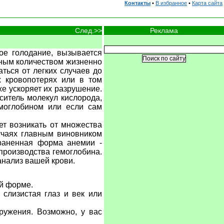
Контакты
•
В избранное
•
Карта сайта
Реклама
След.>>
ое голодание, вызывается
чным количеством жизненно
ться от легких случаев до
 кровопотерях или в том
же ускоряет их разрушение.
ситель молекул кислорода,
емоглобином или если сам
т возникать от множества
лучаях главным виновником
траненная форма анемии -
 производства гемоглобина.
анализ вашей крови.
ой форме.
 слизистая глаз и век или
ружения. Возможно, у вас