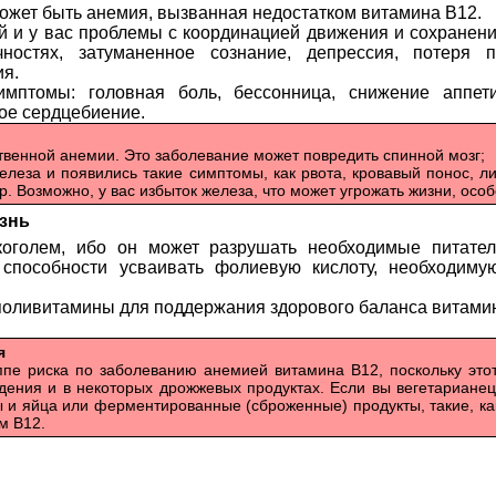
ожет быть анемия, вызванная недостатком витамина В12.
й и у вас проблемы с координацией движения и сохранен
ностях, затуманенное сознание, депрессия, потеря 
ия.
мптомы: головная боль, бессонница, снижение аппети
ое сердцебиение.
твенной анемии. Это заболевание может повредить спинной мозг;
леза и появились такие симптомы, как рвота, кровавый понос, ли
. Возможно, у вас избыток железа, что может угрожать жизни, особ
знь
коголем, ибо он может разрушать необходимые питате
 способности усваивать фолиевую кислоту, необходиму
оливитамины для поддержания здорового баланса витамин
я
ппе риска по заболеванию анемией витамина В12, поскольку этот
дения и в некоторых дрожжевых продуктах. Если вы вегетарианец
 и яйца или ферментированные (сброженные) продукты, такие, ка
м В12.