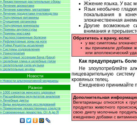
» Лекарственные растительные сборы
Жжение языка. У вас м
» Лечение ароматами
Язык необычно гладки
» Лечение камнями, металлами
» Лечение продуктами пчеловодства
покалывания в конеч
» Популярные витамины
злокачественная анем
» Очищение организма
Другие возможные си
» Популярные минералы
» Приемы акупрессуры
внимания и прерывист
» Приемы массажа
» Распространенные болезни
Обратитесь к врачу, если:
» Рефлекторные зоны на ноге
у вас симптомы злокачес
» Рэйки.Рецепты исцеления
вы принимали добавки же
» Системы оздоровления
или апоплексический удар
» Уринотерапия
» Цветочные эссенции Бача (Баха)
Как предупредить боле
» Целебная глина и целебные грязи
» Целительная сила музыки
Не злоупотребляйте ал
» Целительные мудры
пищеварительную систему
Новости
кровяных телец.
» Новости альтернативной медицины
Ежедневно принимайте п
Разное
» 1000 секретов женского здоровья
» Расшифровка результатов анализов
Дополнительная информаци
» Лечебные диеты
Вегетарианцы относятся к гру
» Виды медицинских исследований
продуктах животного происхож
» Применение лекарственных средств
свою диету молочные продукты
» Современные лекарства. От А до Я
ежедневно добавки с витамино