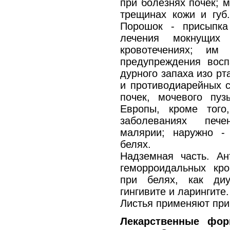
при болезнях почек; м
трещинах кожи и губ.
Порошок - присыпка
лечения мокнущих
кровотечениях; им
предупреждения восп
дурного запаха изо рт
и противодиарейных с
почек, мочевого пуз
Европы, кроме того
заболеваниях пече
малярии; наружно -
белях.
Надземная часть. Ан
геморроидальных кро
при белях, как диу
гингивите и ларингите.
Листья применяют при
Лекарственные фор