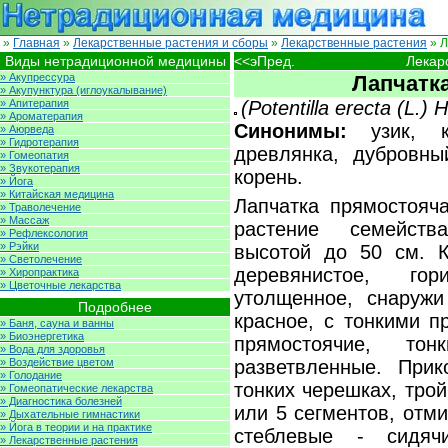
»
Главная
»
Лекарственные растения и сборы
»
Лекарственные растения
» Л
Виды нетрадиционной медицины
<<эПред.
Лекар
» Акупрессура
Лапчатк
» Акупунктура (иглоукалывание)
» Апитерапия
(Potentilla erecta (L.)
» Ароматерапия
Синонимы:
узик, ка
» Аюрведа
» Гидротерапия
древлянка, дубровны
» Гомеопатия
» Звукотерапия
корень.
» Йога
» Китайская медицина
Лапчатка прямостояча
» Траволечение
» Массаж
растение семейств
» Рефлексология
» Рэйки
высотой до 50 см. К
» Светолечение
деревянистое, гор
» Хиропрактика
» Цветочные лекарства
утолщенное, снаружи
Подробнее
красное, с тонкими п
» Баня, сауна и ванны
» Биоэнергетика
прямостоячие, тон
» Вода для здоровья
» Воздействие цветом
разветвленные. При
» Голодание
тонких черешках, тро
» Гомеопатические лекарства
» Диагностика болезней
или 5 сегментов, отм
» Дыхательные гимнастики
» Йога в теории и на практике
стеблевые - сидячи
» Лекарственные растения