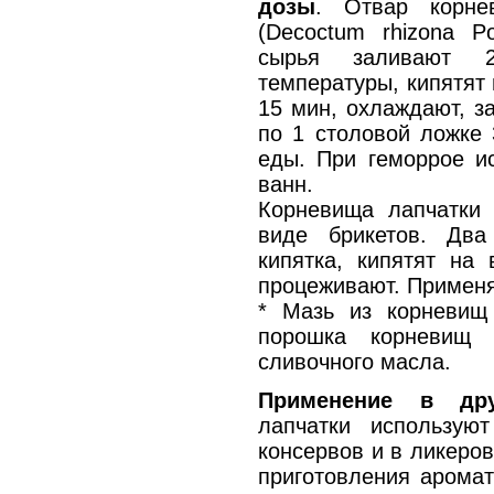
дозы
. Отвар корне
(Decoctum rhizona Po
сырья заливают 
температуры, кипятят 
15 мин, охлаждают, з
по 1 столовой ложке 
еды. При геморрое и
ванн.
Корневища лапчатки 
виде брикетов. Дв
кипятка, кипятят на
процеживают. Применяю
* Мазь из корневищ 
порошка корневищ
сливочного масла.
Применение в дру
лапчатки использую
консервов и в ликеро
приготовления аромат