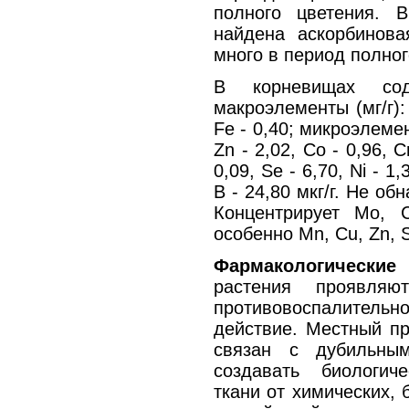
полного цветения. 
найдена аскорбинова
много в период полног
В корневищах сод
макроэлементы (мг/г): 
Fe - 0,40; микроэлемен
Zn - 2,02, Со - 0,96, Cr
0,09, Se - 6,70, Ni - 1,3
В - 24,80 мкг/г. Не обн
Концентрирует Mo, C
особенно Mn, Cu, Zn, 
Фармакологически
растения проявляю
противовоспалитель
действие. Местный п
связан с дубильны
создавать биологи
ткани от химических,