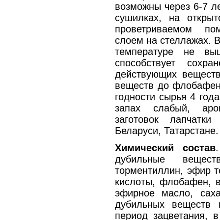
возможны через 6-7 л
сушилках, на откры
проветриваемом по
слоем на стеллажах. 
температуре не вы
способствует сохра
действующих веществ
веществ до флобафено
годности сырья 4 год
запах слабый, аро
заготовок лапчатки
Беларуси, Татарстане.
Химический состав
дубильные вещес
торментиллин, эфир т
кислоты, флобафен, в
эфирное масло, сах
дубильных веществ 
период зацветания, в