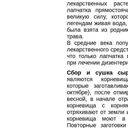
лекарственных рас
лапчатка прямостояч
великую силу, кото
легендам живая вода,
была взята из родник
трава.
В средние века попу
лекарственного средс
что только лапчатка
при лечении дизентери
Сбор и сушка сы
являются корневищ
которые заготавлив
октябре), после отми
весной, в начале отр
корневища с корня
отряхивают от земли 
корневища моют в 
Повторные заготовк