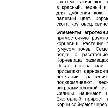
как гемостатическое,
в красный, черный и
для дубления кож. 
палевый цвет. Корм
скота, коз, овец, свине
Элементы агротехн
прямостоячую размн
корневищ. Растение 
гумусом почвы. Семе
рядки с расстояни
Корневища размещаю
После посева или 
присыпают дерново-п
вегетации растен
подкармливают ве
нитроаммофоской из
Сеянцы начинают ц
Ежегодный прирост к
Корни собирают через 