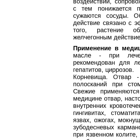
воздействий, сопров
с тем понижается п
сужаются сосуды. О
действие связано с 
того, растение о
желчегонным действи
Применение в меди
масле - при лече
рекомендован для ле
гепатитов, циррозов.
Корневища. Отвар 
полосканий при стома
Свежие применяются
медицине отвар, насто
внутренних кровотече
гингивитах, стоматит
язвах, ожогах, мокну
зубодесневых кармано
при язвенном колите, 