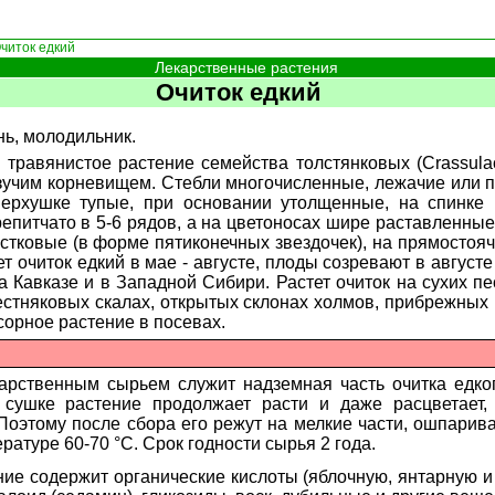
читок едкий
Лекарственные растения
Очиток едкий
нь, молодильник.
 травянистое растение семейства толстянковых (Crassulac
зучим корневищем. Стебли многочисленные, лежачие или
верхушке тупые, при основании утолщенные, на спинке
питчато в 5-6 рядов, а на цветоносах шире раставленные,
стковые (в форме пятиконечных звездочек), на прямостояч
т очиток едкий в мае - августе, плоды созревают в августе
а Кавказе и в Западной Сибири. Растет очиток на сухих п
стняковых скалах, открытых склонах холмов, прибрежных п
 сорное растение в посевах.
карственным сырьем служит надземная часть очитка едко
 сушке растение продолжает расти и даже расцветает, 
 Поэтому после сбора его режут на мелкие части, ошпарив
ратуре 60-70 °С. Срок годности сырья 2 года.
ение содержит органические кислоты (яблочную, янтарную и