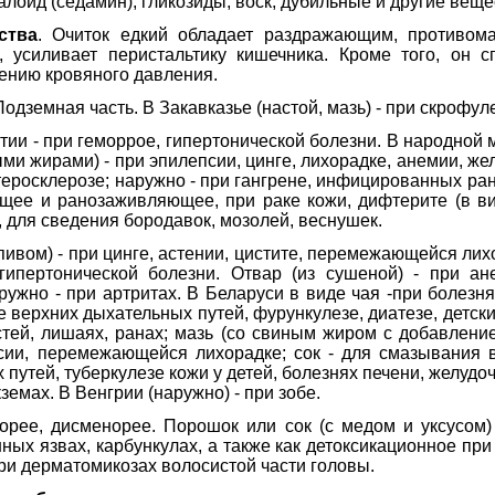
алоид (седамин), гликозиды, воск, дубильные и другие веще
ства
. Очиток едкий обладает раздражающим, противом
 усиливает перистальтику кишечника. Кроме того, он с
ению кровяного давления.
 Подземная часть. В Закавказье (настой, мазь) - при скрофул
тии - при геморрое, гипертонической болезни. В народной 
и жирами) - при эпилепсии, цинге, лихорадке, анемии, жел
теросклерозе; наружно - при гангрене, инфицированных рана
ющее и ранозаживляющее, при раке кожи, дифтерите (в ви
 для сведения бородавок, мозолей, веснушек.
 пивом) - при цинге, астении, цистите, перемежающейся лих
гипертонической болезни. Отвар (из сушеной) - при ан
ужно - при артритах. В Беларуси в виде чая -при болезня
е верхних дыхательных путей, фурункулезе, диатезе, детски
стей, лишаях, ранах; мазь (со свиным жиром с добавлени
сии, перемежающейся лихорадке; сок - для смазывания 
путей, туберкулезе кожи у детей, болезнях печени, желудоч
земах. В Венгрии (наружно) - при зобе.
орее, дисменорее. Порошок или сок (с медом и уксусом) 
нных язвах, карбункулах, а также как детоксикационное при
при дерматомикозах волосистой части головы.