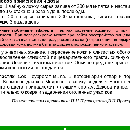
пособ применения и дозы
.
го: 1 чайную ложку сырья заливают 200 мл кипятка и наста
о 1/2 стакана 3 раза в день после еды.
го: 20 г сырья заливают 200 мл кипятка, кипятят, охла
жке 3 раза в день.
ожные побочные эффекты
: так как растение ядовито, то пр
жность. При передозировке может произойти расстройство пищев
ий сок вызывает сильное раздражение кожи (покраснение, волдыр
доровая кожа должна быть защищена полоской лейкопластыря.
т у животных жжение, покраснение кожи и слизистых оболо
 воспаление слизистой пищеварительного тракта, сильну
ания. Лечение симптоматическое. Обычно вреда не приноси
ыми животными не поедается.
ластях
. Сок - суррогат мыла. В ветеринарии отвар и п
. Кормовое для коз. Медонос, в засуху выделяет много не
того цвета, принадлежит к лучшим сортам. Декоративное. 
тительного ковра и задернения оголенных участков.
По материалам справочника И.Н.Пустырского,В.Н.Прохо