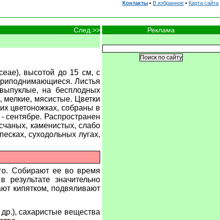
Контакты
•
В избранное
•
Карта сайта
Реклама
След.>>
eae), высотой до 15 см, с
 приподнимающиеся. Листья
 выпуклые, на бесплодных
 мелкие, мясистые. Цветки
их цветоножках, собраны в
 - сентябре. Распространен
есчаных, каменистых, слабо
есках, суходольных лугах,
го. Собирают ее во время
в результате значительно
ают кипятком, подвяливают
 др.), сахаристые вещества