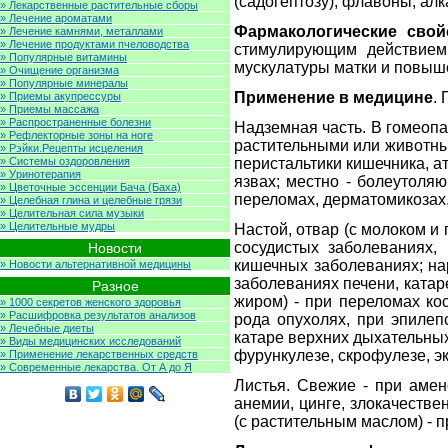
(садогептозу), флавоны, алк
» Лекарственные растительные сборы
» Лечение ароматами
Фармакологические свой
» Лечение камнями, металлами
» Лечение продуктами пчеловодства
стимулирующим действием,
» Популярные витамины
мускулатуры матки и повыш
» Очищение организма
» Популярные минералы
Применение в медицине
.
» Приемы акупрессуры
» Приемы массажа
» Распространенные болезни
Надземная часть. В гомеопа
» Рефлекторные зоны на ноге
растительными или животным
» Рэйки.Рецепты исцеления
» Системы оздоровления
перистальтики кишечника, а
» Уринотерапия
язвах; местно - болеутоля
» Цветочные эссенции Бача (Баха)
переломах, дерматомикозах,
» Целебная глина и целебные грязи
» Целительная сила музыки
» Целительные мудры
Настой, отвар (с молоком и
сосудистых заболеваниях, 
Новости
кишечных заболеваниях; нар
» Новости альтернативной медицины
заболеваниях печени, катар
Разное
жиром) - при переломах ко
» 1000 секретов женского здоровья
» Расшифровка результатов анализов
рода опухолях, при эпилеп
» Лечебные диеты
катаре верхних дыхательных 
» Виды медицинских исследований
фурункулезе, скрофулезе, эк
» Применение лекарственных средств
» Современные лекарства. От А до Я
Листья. Свежие - при амен
анемии, цинге, злокачестве
(с растительным маслом) - 