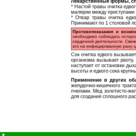
Лекарственные формы, с
* Настой травы очитка едко
малярии между приступами п
* Отвар травы очитка едко
Принимают по 1 столовой ло
Противопоказания и возм
необходимо соблюдать осторо
сердечной деятельности. Свеж
его на инфицированную рану з
Сок очитка едкого вызывае
организма вызывает рвоту,
наступает от остановки дых
высоты и едкого сока крупн
Применение в других об
желудочно-кишечного тракта
пчелами. Мед золотисто-жел
для создания сплошного рас