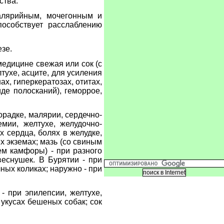
ства.
алярийным, мочегонным и
пособствует расслаблению
езе.
медицине свежая или сок (с
тухе, асците, для усиления
х, гиперкератозах, отитах,
де полосканий), геморрое,
орадке, малярии, сердечно-
емии, желтухе, желудочно-
х сердца, болях в желудке,
х экземах; мазь (со свиным
ем камфоры) - при разного
веснушек. В Бурятии - при
ных коликах; наружно - при
- при эпилепсии, желтухе,
 укусах бешеных собак; сок