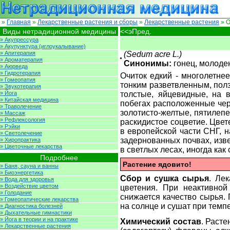
»
Главная
»
Лекарственные растения и сборы
»
Лекарственные растения
» О
Виды нетрадиционной медицины
<<эПред.
» Акупрессура
» Акупунктура (иглоукалывание)
» Апитерапия
(Sedum acre L.)
» Ароматерапия
Синонимы:
гонец, молоде
» Аюрведа
» Гидротерапия
Очиток едкий - многолетнее
» Гомеопатия
тонким разветвленным, пол
» Звукотерапия
» Йога
толстые, яйцевидные, на 
» Китайская медицина
побегах расположенные чере
» Траволечение
золотисто-желтые, пятилепе
» Массаж
» Рефлексология
раскидистое соцветие. Цвете
» Рэйки
в европейской части СНГ, н
» Светолечение
задернованных почвах, изве
» Хиропрактика
» Цветочные лекарства
в светлых лесах, иногда как
Подробнее
Растение ядовито!
» Баня, сауна и ванны
» Биоэнергетика
Сбор и сушка сырья
. Ле
» Вода для здоровья
» Воздействие цветом
цветения. При неактивной
» Голодание
снижается качество сырья.
» Гомеопатические лекарства
на солнце и сушат при темпе
» Диагностика болезней
» Дыхательные гимнастики
» Йога в теории и на практике
Химический состав
. Раст
» Лекарственные растения