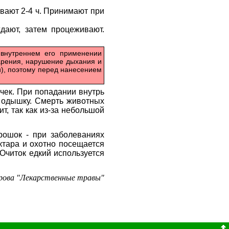
ивают 2-4 ч. Принимают при
ждают, затем процеживают.
и внутреннем его применении
арения, нарушение дыхания и
и), поэтому перед нанесением
чек. При попадании внутрь
ю одышку. Смерть животных
т, так как из-за небольшой
орошок - при заболеваниях
ктара и охотно посещается
Очиток едкий используется
рова "Лекарственные травы"