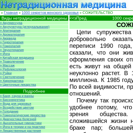
»
Главная
»
1000 секретов женского здоровья
» СОЖИТЕЛЬСТВО
Виды нетрадиционной медицины
<<эПред.
1000 секр
» Акупрессура
СОЖ
» Акупунктура (иглоукалывание)
» Апитерапия
Цепи супружеств
» Ароматерапия
добровольно оказа
» Аюрведа
» Гидротерапия
переписи 1990 год
» Гомеопатия
» Звукотерапия
сказали, что они жи
» Йога
» Китайская медицина
оформления своих отн
» Траволечение
есть живут на общей
» Массаж
» Рефлексология
неуклонно растет. В 
» Рэйки
» Светолечение
миллиона. К 1985 год
» Хиропрактика
» Цветочные лекарства
По всей видимости, п
Подробнее
отношений.
» Баня, сауна и ванны
Почему так происх
» Биоэнергетика
» Вода для здоровья
удобнее потому, чт
» Воздействие цветом
» Голодание
зрения общества
» Гомеопатические лекарства
» Диагностика болезней
сложившейся жизни 
» Дыхательные гимнастики
браке пар; большей
» Йога в теории и на практике
» Лекарственные растения