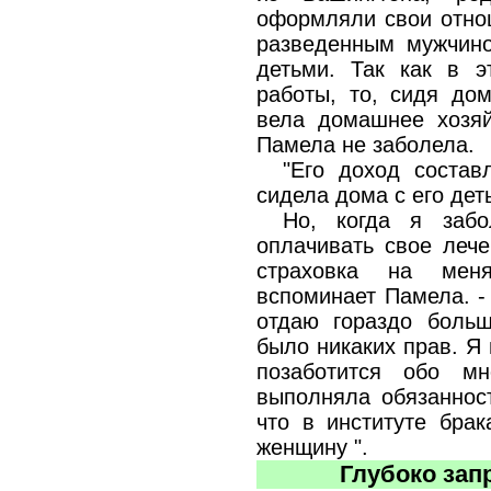
оформляли свои отнош
разведенным мужчино
детьми. Так как в э
работы, то, сидя дом
вела домашнее хозяй
Памела не заболела.
"Его доход состав
сидела дома с его дет
Но, когда я заб
оплачивать свое лече
страховка на меня
вспоминает Памела. -
отдаю гораздо боль
было никаких прав. Я 
позаботится обо м
выполняла обязаннос
что в институте брак
женщину ".
Глубоко зап