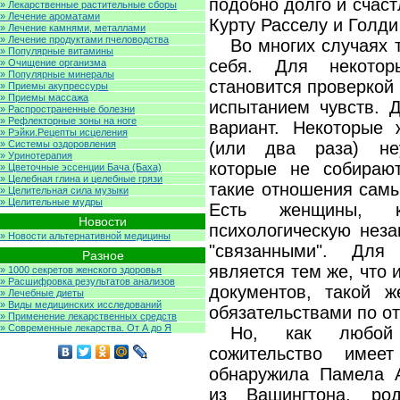
подобно долго и счас
» Лекарственные растительные сборы
» Лечение ароматами
Курту Расселу и Голди
» Лечение камнями, металлами
» Лечение продуктами пчеловодства
Во многих случаях
» Популярные витамины
себя. Для некотор
» Очищение организма
» Популярные минералы
становится проверкой
» Приемы акупрессуры
» Приемы массажа
испытанием чувств. Д
» Распространенные болезни
» Рефлекторные зоны на ноге
вариант. Некоторые
» Рэйки.Рецепты исцеления
» Системы оздоровления
(или два раза) не
» Уринотерапия
которые не собирают
» Цветочные эссенции Бача (Баха)
» Целебная глина и целебные грязи
такие отношения сам
» Целительная сила музыки
» Целительные мудры
Есть женщины, 
Новости
психологическую неза
» Новости альтернативной медицины
"связанными". Для
Разное
является тем же, что 
» 1000 секретов женского здоровья
» Расшифровка результатов анализов
документов, такой 
» Лечебные диеты
» Виды медицинских исследований
обязательствами по от
» Применение лекарственных средств
» Современные лекарства. От А до Я
Но, как любой
сожительство имее
обнаружила Памела А
из Вашингтона, ро