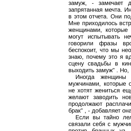
замуж, - замечает 
запрятанная мечта. И
в этом отчета. Они п
Мне приходилось встр
женщинами, которые 
могут испытывать не
говорили фразы вр
беспокоит, что мы не
знаю, почему это я в
сцену свадьбы в кин
выходить замуж" . Но, 
Иногда женщины 
мужчинами, которые 
не хотят жениться ещ
желают заводить но
продолжают расплачи
брак" , - добавляет она
Если вы тайно ле
связали себя с мужчи
против брачных уз,