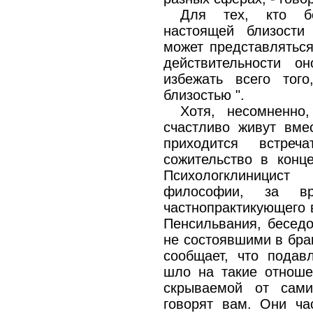
Для тех, кто бо
настоящей близости 
может представляться
действительности о
избежать всего тог
близостью ".
Хотя, несомненно
счастливо живут вме
приходится встре
сожительство в конце
Психологклиницис
философии, за в
частнопрактикующего 
Пенсильвания, бесед
не состоявшими в бра
сообщает, что пода
шло на такие отноше
скрываемой от сами
говорят вам. Они ча