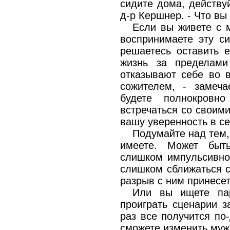
сидите дома, действу
д-р Кершнер. - Что вы
Если вы живете с 
воспринимаете эту си
решаетесь оставить е
жизнь за пределам
отказывают себе во 
сожителем, - замеч
будете полнокровн
встречаться со своими
вашу уверенность в се
Подумайте над тем,
имеете. Может быт
слишком импульсивно
слишком сближаться с
разрыв с ним принесе
Или вы ищете па
проиграть сценарии з
раз все получится по
сможете изменить муж