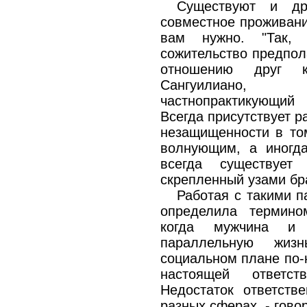
Существуют и др
совместное проживани
вам нужно. "Так,
сожительство предпол
отношению друг к
Сангуилиано,
частнопрактикующий
Всегда присутствует р
незащищенности в то
волнующим, а иногда
всегда существует
скрепленный узами бра
Работая с такими п
определила термино
когда мужчина и
параллельную жиз
социальном плане по-
настоящей ответст
Недостаток ответств
разных сферах, - говор