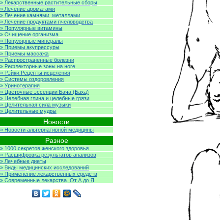
» Лекарственные растительные сборы
» Лечение ароматами
» Лечение камнями, металлами
» Лечение продуктами пчеловодства
» Популярные витамины
» Очищение организма
» Популярные минералы
» Приемы акупрессуры
» Приемы массажа
» Распространенные болезни
» Рефлекторные зоны на ноге
» Рэйки.Рецепты исцеления
» Системы оздоровления
» Уринотерапия
» Цветочные эссенции Бача (Баха)
» Целебная глина и целебные грязи
» Целительная сила музыки
» Целительные мудры
Новости
» Новости альтернативной медицины
Разное
» 1000 секретов женского здоровья
» Расшифровка результатов анализов
» Лечебные диеты
» Виды медицинских исследований
» Применение лекарственных средств
» Современные лекарства. От А до Я