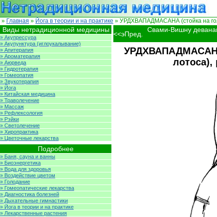
»
Главная
»
Йога в теории и на практике
» УРДХВАПАДМАСАНА (стойка на голов
Виды нетрадиционной медицины
Свами-Вишну девана
<<эПред.
» Акупрессура
» Акупунктура (иглоукалывание)
УРДХВАПАДМАСАНА 
» Апитерапия
» Ароматерапия
лотоса),
» Аюрведа
» Гидротерапия
» Гомеопатия
» Звукотерапия
» Йога
» Китайская медицина
» Траволечение
» Массаж
» Рефлексология
» Рэйки
» Светолечение
» Хиропрактика
» Цветочные лекарства
Подробнее
» Баня, сауна и ванны
» Биоэнергетика
» Вода для здоровья
» Воздействие цветом
» Голодание
» Гомеопатические лекарства
» Диагностика болезней
» Дыхательные гимнастики
» Йога в теории и на практике
» Лекарственные растения