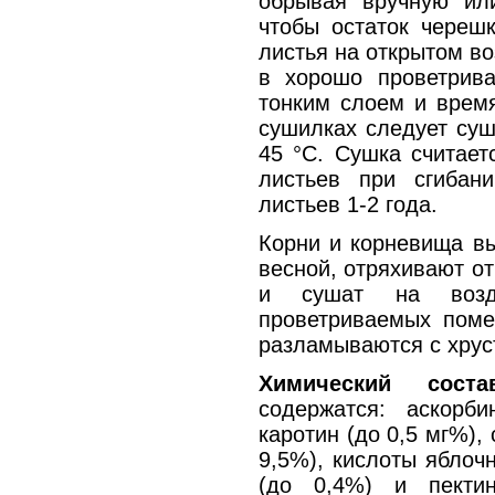
обрывая вручную ил
чтобы остаток череш
листья на открытом во
в хорошо проветрив
тонким слоем и врем
сушилках следует суш
45 °С. Сушка считает
листьев при сгибан
листьев 1-2 года.
Корни и корневища в
весной, отряхивают о
и сушат на воз
проветриваемых пом
разламываются с хруст
Химический соста
содержатся: аскорби
каротин (до 0,5 мг%),
9,5%), кислоты яблоч
(до 0,4%) и пекти