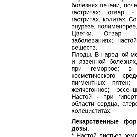
болезнях печени, поче
гастритах; отвар 
гастритах, колитах. Со
энурезе, полименорее,
Цветки. Отвар - 
заболеваниях; насто
веществ.
Плоды. В народной ме
и язвенной болезнях
при геморрое; в к
косметического сре
пигментных пятен; 
желчегонное; эссен
Настой - при гиперт
области сердца, атеро
холециститах.
Лекарственные фор
дозы
.
* Настой листьев земл