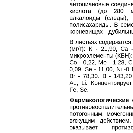
антоциановые соедине
кислота (до 280 м
алкалоиды (следы), 
полисахариды. В семе
корневищах - дубильн
В листьях содержатся
(мг/г): К - 21,90, Ca 
микроэлементы (КБН): М
Со - 0,22, Мо - 1,28, Cr
0,09, Se - 11,00, Ni -0,1
Br - 78,30. В - 143,2
Au, Li. Концентрирует
Fe, Se.
Фармакологические 
противовоспалите
потогонным, мочегон
вяжущим действием.
оказывает противо