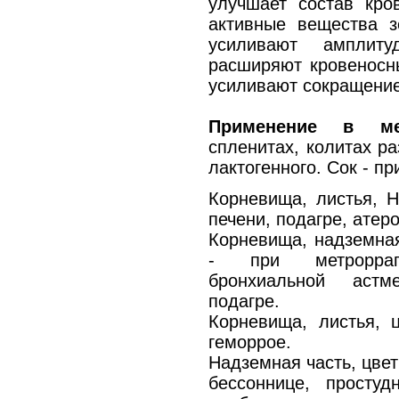
улучшает состав кров
активные вещества 
усиливают амплиту
расширяют кровеносн
усиливают сокращение
Применение в ме
спленитах, колитах ра
лактогенного. Сок - пр
Корневища, листья, Н
печени, подагре, атер
Корневища, надземная
- при метрорраги
бронхиальной астм
подагре.
Корневища, листья, ц
геморрое.
Надземная часть, цвет
бессоннице, простуд