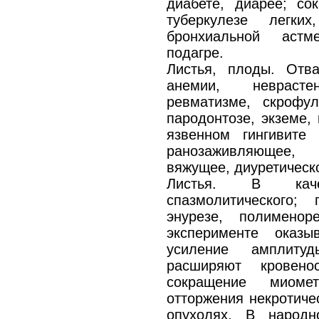
диабете, диарее; со
туберкулезе легких
бронхиальной астм
подагре.
Листья, плоды. Отва
анемии, неврасте
ревматизме, скрофул
пародонтозе, экземе,
язвенном гингивите 
ранозаживляющее,
вяжущее, диуретическ
Листья. В качес
спазмолитического; 
энурезе, полименор
эксперименте оказ
усиление амплитуд
расширяют кровено
сокращение миоме
отторжения некротиче
опухолях. В народ