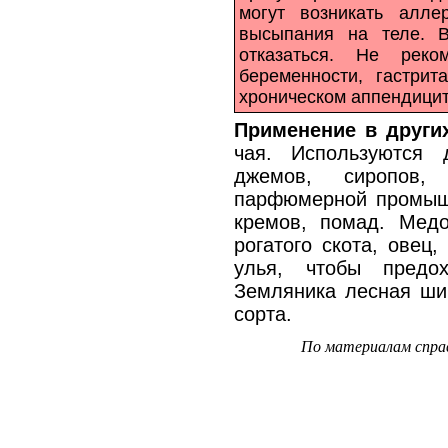
могут возникать алле
высыпания на теле. 
отказаться. Не реко
беременности, гастрит
хроническом аппендицит
Применение в други
чая. Используются 
джемов, сиропов,
парфюмерной промыш
кремов, помад. Медо
рогатого скота, овец
улья, чтобы предо
Земляника лесная шир
сорта.
По материалам спра