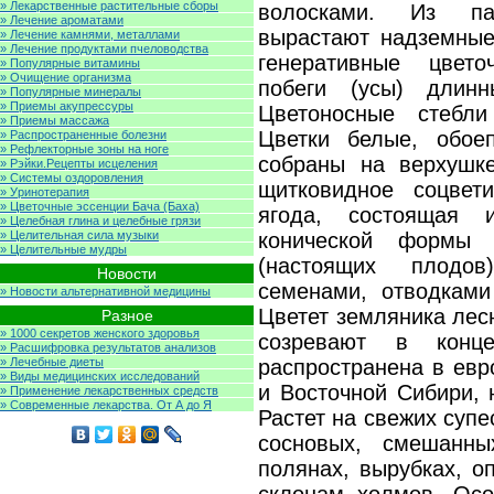
» Лекарственные растительные сборы
волосками. Из па
» Лечение ароматами
вырастают надземные 
» Лечение камнями, металлами
» Лечение продуктами пчеловодства
генеративные цвето
» Популярные витамины
» Очищение организма
побеги (усы) длин
» Популярные минералы
» Приемы акупрессуры
Цветоносные стебли
» Приемы массажа
Цветки белые, обое
» Распространенные болезни
» Рефлекторные зоны на ноге
собраны на верхушке
» Рэйки.Рецепты исцеления
» Системы оздоровления
щитковидное соцвет
» Уринотерапия
» Цветочные эссенции Бача (Баха)
ягода, состоящая 
» Целебная глина и целебные грязи
» Целительная сила музыки
конической формы 
» Целительные мудры
(настоящих плодо
Новости
семенами, отводками
» Новости альтернативной медицины
Цветет земляника лес
Разное
» 1000 секретов женского здоровья
созревают в кон
» Расшифровка результатов анализов
» Лечебные диеты
распространена в евр
» Виды медицинских исследований
и Восточной Сибири, 
» Применение лекарственных средств
» Современные лекарства. От А до Я
Растет на свежих супе
сосновых, смешанн
полянах, вырубках, о