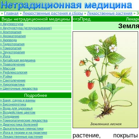
»
Главная
»
Лекарственные растения и сборы
»
Лекарственные растения
» З
Виды нетрадиционной медицины
<<эПред.
Лекар
» Акупрессура
Земля
» Акупунктура (иглоукалывание)
» Апитерапия
» Ароматерапия
» Аюрведа
» Гидротерапия
» Гомеопатия
» Звукотерапия
» Йога
» Китайская медицина
» Траволечение
» Массаж
» Рефлексология
» Рэйки
» Светолечение
» Хиропрактика
» Цветочные лекарства
Подробнее
» Баня, сауна и ванны
» Биоэнергетика
» Вода для здоровья
» Воздействие цветом
» Голодание
» Гомеопатические лекарства
» Диагностика болезней
» Дыхательные гимнастики
» Йога в теории и на практике
растение, покрыт
» Лекарственные растения