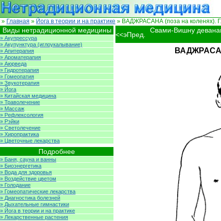
»
Главная
»
Йога в теории и на практике
» ВАДЖРАСАНА (поза на коленях). Г
Виды нетрадиционной медицины
Свами-Вишну девана
<<эПред.
» Акупрессура
» Акупунктура (иглоукалывание)
ВАДЖРАСАНА
» Апитерапия
» Ароматерапия
» Аюрведа
» Гидротерапия
» Гомеопатия
» Звукотерапия
» Йога
» Китайская медицина
» Траволечение
» Массаж
» Рефлексология
» Рэйки
» Светолечение
» Хиропрактика
» Цветочные лекарства
Подробнее
» Баня, сауна и ванны
» Биоэнергетика
» Вода для здоровья
» Воздействие цветом
» Голодание
» Гомеопатические лекарства
» Диагностика болезней
» Дыхательные гимнастики
» Йога в теории и на практике
» Лекарственные растения