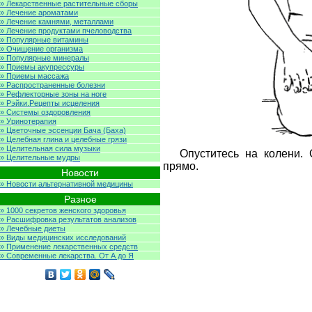
» Лекарственные растительные сборы
» Лечение ароматами
» Лечение камнями, металлами
» Лечение продуктами пчеловодства
» Популярные витамины
» Очищение организма
» Популярные минералы
» Приемы акупрессуры
» Приемы массажа
» Распространенные болезни
» Рефлекторные зоны на ноге
» Рэйки.Рецепты исцеления
» Системы оздоровления
» Уринотерапия
» Цветочные эссенции Бача (Баха)
» Целебная глина и целебные грязи
» Целительная сила музыки
Опуститесь на колени. 
» Целительные мудры
прямо.
Новости
» Новости альтернативной медицины
Разное
» 1000 секретов женского здоровья
» Расшифровка результатов анализов
» Лечебные диеты
» Виды медицинских исследований
» Применение лекарственных средств
» Современные лекарства. От А до Я