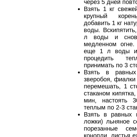
через 5 дней повт
Взять 1 кг свеже
крупный корен
добавить 1 кг нат
воды. Вскипятить
л воды и снов
медленном огне.
еще 1 л воды и 
процедить те
принимать по 3 с
Взять в равных
зверобоя, фиалки
перемешать, 1 ст
стаканом кипятка,
мин, настоять 
теплым по 2-3 ста
Взять в равных 
ложки) льняное 
порезанные се
конопли, листья е