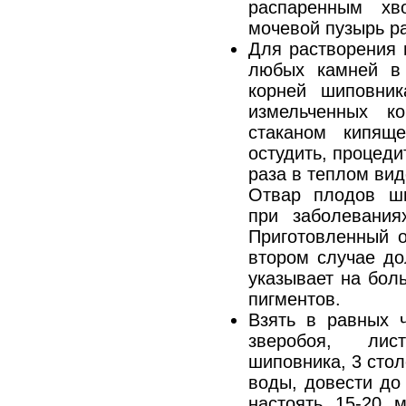
распаренным хв
мочевой пузырь р
Для растворения 
любых камней в 
корней шиповник
измельченных к
стаканом кипящ
остудить, процеди
раза в теплом вид
Отвар плодов ши
при заболевания
Приготовленный о
втором случае до
указывает на бол
пигментов.
Взять в равных ч
зверобоя, лис
шиповника, 3 стол
воды, довести до
настоять 15-20 