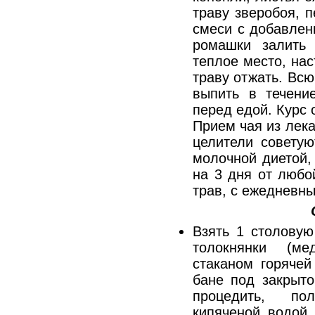
траву зверобоя, 
смеси с добавлен
ромашки залить 
теплое место, нас
траву отжать. Всю
выпить в течени
перед едой. Курс 
Прием чая из лек
целители советую
молочной диетой,
на 3 дня от любо
трав, с ежедневн
Взять 1 столовую
толокнянки (м
стаканом горяче
бане под закрыто
процедить, по
кипяченой водой,