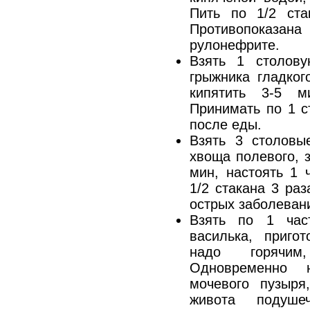
Пить по 1/2 ста
Противопоказана
рулонефрите.
Взять 1 столову
грыжника гладког
кипятить 3-5 м
Принимать по 1 с
после еды.
Взять 3 столовы
хвоща полевого, з
мин, настоять 1 
1/2 стакана 3 ра
острых заболевани
Взять по 1 час
василька, приго
надо горячим
Одновременно 
мочевого пузыря
живота подуше