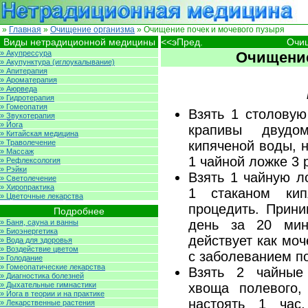
»
Главная
»
Очищение организма
» Очищение почек и мочевого пузыря
Виды нетрадиционной медицины
<<эПред.
Очи
» Акупрессура
Очищение
» Акупунктура (иглоукалывание)
» Апитерапия
» Ароматерапия
» Аюрведа
» Гидротерапия
» Гомеопатия
Взять 1 столовую
» Звукотерапия
» Йога
крапивы двудо
» Китайская медицина
» Траволечение
кипяченой воды, 
» Массаж
1 чайной ложке 3 
» Рефлексология
» Рэйки
Взять 1 чайную л
» Светолечение
» Хиропрактика
1 стаканом кип
» Цветочные лекарства
процедить. Прини
Подробнее
день за 20 мин
» Баня, сауна и ванны
» Биоэнергетика
действует как моч
» Вода для здоровья
» Воздействие цветом
с заболеванием по
» Голодание
» Гомеопатические лекарства
Взять 2 чайные
» Диагностика болезней
» Дыхательные гимнастики
хвоща полевого,
» Йога в теории и на практике
настоять 1 час,
» Лекарственные растения