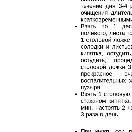
течение дня 3-4 
очищения длител
кратковременным
Взять по 1 дес
полевого, листа т
1 столовой ложке
солодки и листье
кипятка, остудит
остудить, проц
столовой ложки 3
прекрасное о
воспалительных з
пузыря.
Взять 1 столовую
стаканом кипятка
мин, настоять 2 ч
3 раза в день.
Принимать сок п