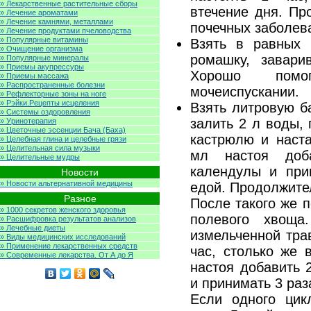
» Лекарственные растительные сборы
втечение дня. Пр
» Лечение ароматами
» Лечение камнями, металлами
почечных заболев
» Лечение продуктами пчеловодства
» Популярные витамины
Взять в равных 
» Очищение организма
ромашку, завари
» Популярные минералы
» Приемы акупрессуры
Хорошо помо
» Приемы массажа
» Распространенные болезни
мочеиспускании.
» Рефлекторные зоны на ноге
» Рэйки.Рецепты исцеления
Взять литровую б
» Системы оздоровления
залить 2 л воды,
» Уринотерапия
» Цветочные эссенции Бача (Баха)
кастрюлю и наста
» Целебная глина и целебные грязи
» Целительная сила музыки
мл настоя доб
» Целительные мудры
календулы и при
Новости
» Новости альтернативной медицины
едой. Продолжител
Разное
После такого же 
» 1000 секретов женского здоровья
полевого хвоща
» Расшифровка результатов анализов
» Лечебные диеты
измельченной тра
» Виды медицинских исследований
» Применение лекарственных средств
час, столько же 
» Современные лекарства. От А до Я
настоя добавить 
и принимать 3 раз
Если одного цик