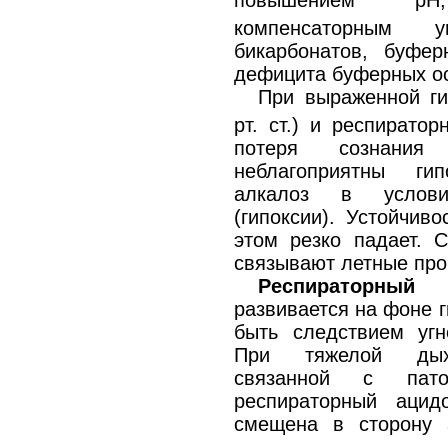
повышением р
компенсаторным у
бикарбонатов, буфер
дефицита буферных о
При выраженной г
рт. ст.) и респирато
потеря сознания
неблагоприятны ги
алкалоз в услови
(гипоксии). Устойчив
этом резко падает. 
связывают летные про
Респираторный
развивается на фоне 
быть следствием угн
При тяжелой дыхат
связанной с патол
респираторный аци
смещена в сторону 