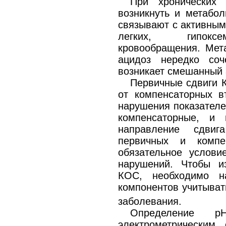
При хронических 
возникнуть и метабол
связывают с активным
легких, гипоксе
кровообращения. Мет
ацидоз нередко соч
возникает смешанный 
Первичные сдвиги 
от компенсаторных в
нарушения показател
компенсаторные, и
направление сдвиг
первичных и компе
обязательное услови
нарушений. Чтобы и
КОС, необходимо н
компонентов учитыва
заболевания.
Определение р
электрометрическим