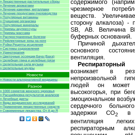
содержимого (наприм
» Лекарственные растительные сборы
» Лечение ароматами
чрезмерное потре
» Лечение камнями, металлами
» Лечение продуктами пчеловодства
веществ. Увеличива
» Популярные витамины
» Очищение организма
сторону алкалоза) - 
» Популярные минералы
SB, АВ. Величина B
» Приемы акупрессуры
» Приемы массажа
буферных оснований.
» Распространенные болезни
» Рефлекторные зоны на ноге
Причиной дыхате
» Рэйки.Рецепты исцеления
» Системы оздоровления
основного состоян
» Уринотерапия
вентиляция.
» Цветочные эссенции Бача (Баха)
» Целебная глина и целебные грязи
Респираторный
» Целительная сила музыки
» Целительные мудры
возникает в рез
Новости
непроизвольной ги
» Новости альтернативной медицины
людей он может 
Разное
высокогорья, при бег
» 1000 секретов женского здоровья
» Расшифровка результатов анализов
эмоциональном возбуж
» Лечебные диеты
» Виды медицинских исследований
сердечного больно
» Применение лекарственных средств
» Современные лекарства. От А до Я
задержки CO
в ал
2
вентиляция легки
респираторным ал