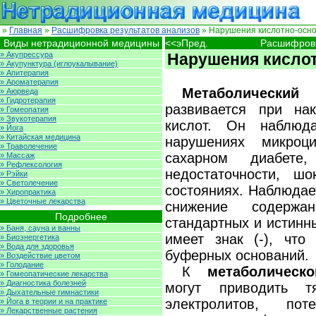
»
Главная
»
Расшифровка результатов анализов
» Нарушения кислотно-осно
Виды нетрадиционной медицины
<<эПред.
Расшифровк
» Акупрессура
Нарушения кислот
» Акупунктура (иглоукалывание)
» Апитерапия
» Ароматерапия
Метаболическ
» Аюрведа
» Гидротерапия
развивается при на
» Гомеопатия
» Звукотерапия
кислот. Он наблюда
» Йога
» Китайская медицина
нарушениях микроци
» Траволечение
сахарном диабете
» Массаж
» Рефлексология
недостаточности, шо
» Рэйки
» Светолечение
состояниях. Наблюдае
» Хиропрактика
» Цветочные лекарства
снижение содержа
Подробнее
стандартных и истинн
» Баня, сауна и ванны
имеет знак (-), что
» Биоэнергетика
» Вода для здоровья
буферных оснований.
» Воздействие цветом
» Голодание
К
метаболическ
» Гомеопатические лекарства
» Диагностика болезней
могут приводить т
» Дыхательные гимнастики
электролитов, пот
» Йога в теории и на практике
» Лекарственные растения