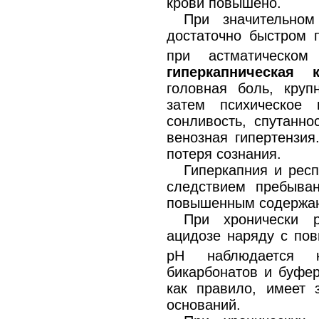
крови повышено.
При значительно
достаточно быстром
при астматическом
гиперкапническая 
головная боль, круп
затем психическое 
сонливость, спутанно
венозная гипертензия
потеря сознания.
Гиперкапния и рес
следствием пребыва
повышенным содержани
При хронически 
ацидозе наряду с п
рН наблюдается ко
бикарбонатов и буфер
как правило, имеет 
оснований.