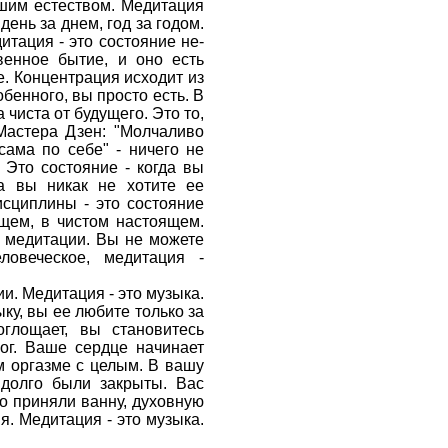
ашим естеством. Медитация
ень за днем, год за годом.
итация - это состояние не-
венное бытие, и оно есть
е. Концентрация исходит из
бенного, вы просто есть. В
 чиста от будущего. Это то,
 Мастера Дзен: "Молчаливо
сама по себе" - ничего не
 Это состояние - когда вы
да вы никак не хотите ее
исциплины - это состояние
ящем, в чистом настоящем.
в медитации. Вы не можете
ловеческое, медитация -
и. Медитация - это музыка.
ку, вы ее любите только за
оглощает, вы становитесь
Бог. Ваше сердце начинает
м оргазме с целым. В вашу
 долго были закрыты. Вас
то приняли ванну, духовную
я. Медитация - это музыка.