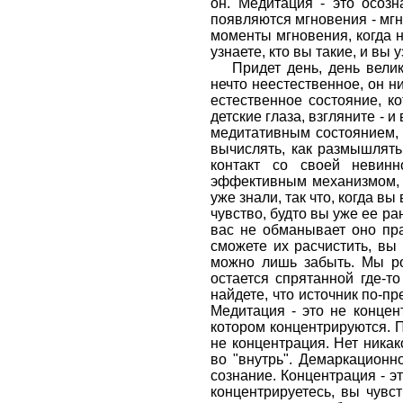
он. Медитация - это осозн
появляются мгновения - мгн
моменты мгновения, когда н
узнаете, кто вы такие, и вы
Придет день, день вели
нечто неестественное, он н
естественное состояние, к
детские глаза, взгляните -
медитативным состоянием, н
вычислять, как размышлять,
контакт со своей невинн
эффективным механизмом, о
уже знали, так что, когда в
чувство, будто вы уже ее ра
вас не обманывает оно пра
сможете их расчистить, вы 
можно лишь забыть. Мы р
остается спрятанной где-т
найдете, что источник по-пр
Медитация - это не концент
котором концентрируются. П
не концентрация. Нет никако
во "внутрь". Демаркационно
сознание. Концентрация - э
концентрируетесь, вы чувс