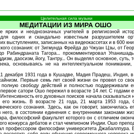
Целительная сила музыки
МЕДИТАЦИИ ИЗ МИРА ОШО
е ярких и неоднозначных учителей в религиозной ист
для одних и скандально известным разрушителем ор
оих выступлениях, записанных на видеокассетах и в 600 кни
ского сознания: от Зигмунда Фрейда до Чжуан Цзы, от Гео
до Рабиндраната Тагора... прокомментировал Упанишады
дизм, даосизм, йогу, Тантру... Он выделял основное, суть, 
века, основываясь не на интеллектуальном понимании,
 декабря 1931 года в Кушадве, Мадия Прадеш, Индия, в 
жайнизм. Первые семь лет своей жизни он провел со сво
 полную свободу действий и полностью поддерживали 
первое сатори Ошо пережил в возрасте 14 лет. С годами е
 Интенсивность его духовных поисков начала сказываться н
а его жизнь. В возрасте 21 года, 21 марта 1953 года, 
ческого сознания. Здесь, как он говорит, закончилась 
з него, в состоянии единения с внутренними законами ж
ара, философский факультет которого он с отличием оконч
ого конкурса дебатов и стал чемпионом Индии. Ошо препо
тал профессором философии университета Джабаллпура. В
ю посвятить себя делу обучения современного человека ис