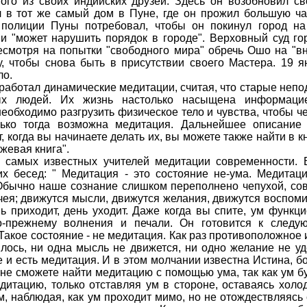
ного из своих индийских друзей. Здесь он возобновил 
 в тот же самый дом в Пуне, где он прожил большую час
 полиции Пуны потребовал, чтобы он покинул город на
 и "может нарушить порядок в городе". Верховный суд г
несмотря на попытки "свободного мира" обречь Ошо на "в
у, чтобы снова быть в присутствии своего Мастера. 19
ло.
аботал динамические медитации, считая, что старые неп
ых людей. Их жизнь настолько насыщена информацие
еобходимо разгрузить физическое тело и чувства, чтобы ч
лько тогда возможна медитация. Дальнейшее описание
, когда вы начинаете делать их, вы можете также найти в к
жевая книга".
 самых известных учителей медитации современности. В
х бесед: " Медитация - это состояние не-ума. Медитаци
Обычно наше сознание слишком переполнено чепухой, сов
чея; движутся мысли, движутся желания, движутся воспоми
ь приходит, день уходит. Даже когда вы спите, ум функцио
о-прежнему волнения и печали. Он готовится к следу
Такое состояние - не медитация. Как раз противоположное и
илось, ни одна мысль не движется, ни одно желание не у
 и есть медитация. И в этом молчании известна Истина, б
 не сможете найти медитацию с помощью ума, так как ум б
дитацию, только отставляя ум в стороне, оставаясь хо
 наблюдая, как ум проходит мимо, но не отождествляясь с