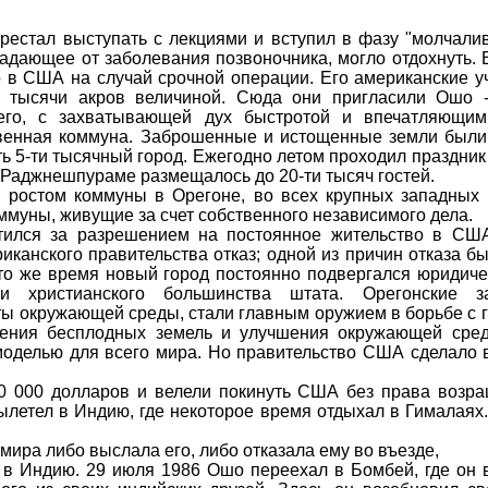
рестал выступать с лекциями и вступил в фазу "молчалив
традающее от заболевания позвоночника, могло отдохнуть.
о в США на случай срочной операции. Его американские у
4 тысячи акров величиной. Сюда они пригласили Ошо -
него, с захватывающей дух быстротой и впечатляющими
твенная коммуна. Заброшенные и истощенные земли был
ь 5-ти тысячный город. Ежегодно летом проходил праздник
е Раджнешпураме размещалось до 20-ти тысяч гостей.
 ростом коммуны в Орегоне, во всех крупных западных 
ммуны, живущие за счет собственного независимого дела.
ился за разрешением на постоянное жительство в США
риканского правительства отказ; одной из причин отказа б
то же время новый город постоянно подвергался юридич
и христианского большинства штата. Орегонские за
ы окружающей среды, стали главным оружием в борьбе с 
ения бесплодных земель и улучшения окружающей среды
моделью для всего мира. Но правительство США сделало
 000 долларов и велели покинуть США без права возращ
ылетел в Индию, где некоторое время отдыхал в Гималаях
 мира либо выслала его, либо отказала ему во въезде,
в Индию. 29 июля 1986 Ошо переехал в Бомбей, где он в