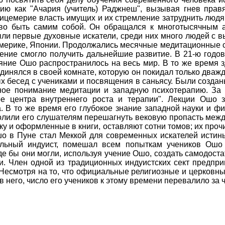
ию как "Ачария (учитель) Раджнеш", вызывая гнев правя
лицемерие власть имущих и их стремление затруднить людя
аво быть самим собой. Он обращался к многотысячным а
ли первые духовные искатели, среди них много людей с
Америке, Японии. Продолжались месячные медитационные сб
чение смогло получить дальнейшие развитие. В 21-ю год
ние Ошо распространилось на весь мир. В то же время з
динялся в своей комнате, которую он покидал только дважд
х бесед с учениками и посвящения в саньясу. Были создан
ное понимание медитации и западную психотерапию. За
е центра внутреннего роста и терапии". Лекции Ошо 
. В то же время его глубокое знание западной науки и ф
волили его слушателям перешагнуть вековую пропасть межд
ку и оформленные в книги, оставляют сотни томов; их проч
шо в Пуне стал Меккой для современных искателей истин
альный индуист, помешал всем попыткам учеников Ошо
де бы они могли, используя учение Ошо, создать самодост
и. Член одной из традиционных индуистских сект предпр
 Несмотря на то, что официальные религиозные и церковны
в него, число его учеников к этому времени перевалило за 