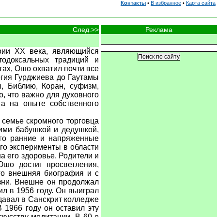
Контакты
•
В избранное
•
Карта сайта
Реклама
След.>>
ории XX века, являющийся
тодоксальных традиций и
гах, Ошо охватил почти все
ргия Гурджиева до Гаутамы
, Библию, Коран, суфизм,
то, что важно для духовного
 а на опыте собственного
семье скромного торговца
ими бабушкой и дедушкой,
его ранние и напряженные
го эксперименты в области
а его здоровье. Родители и
Ошо достиг просветления,
его внешняя биография и с
изни. Внешне он продолжал
ил в 1956 году. Он выиграл
давал в Санскрит колледже
 1966 году он оставил эту
кусству медитации. В 60-е