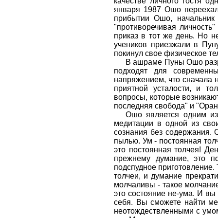
качестве личного гостя од
января 1987 Ошо переехал
прибытии Ошо, начальник
"противоречивая личность"
приказ в тот же день. Но 
учеников приезжали в Пун
покинул свое физическое те
В ашраме Пуны Ошо разр
подходят для современн
напряжением, что сначала н
приятной усталости, и то
вопросы, которые возникают
последняя свобода" и "Оран
Ошо является одним из
медитации в одной из свои
сознания без содержания. 
пылью. Ум - постоянная тол
это постоянная толчея! Ден
прежнему думание, это п
подспудное приготовление. 
толчеи, и думание прекрат
молчаливы - такое молчание
это состояние не-ума. И вы
себя. Вы сможете найти ме
неотождествленными с умом,