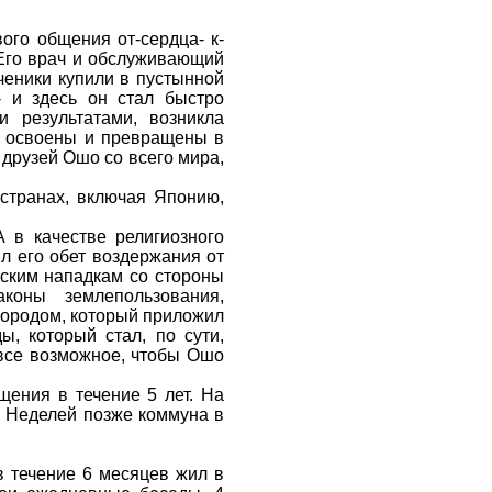
ого общения от-сердца- к-
 Его врач и обслуживающий
ченики купили в пустынной
 и здесь он стал быстро
 результатами, возникла
и освоены и превращены в
 друзей Ошо со всего мира,
странах, включая Японию,
 в качестве религиозного
ыл его обет воздержания от
еским нападкам со стороны
коны землепользования,
городом, который приложил
, который стал, по сути,
 все возможное, чтобы Ошо
ения в течение 5 лет. На
. Неделей позже коммуна в
 течение 6 месяцев жил в