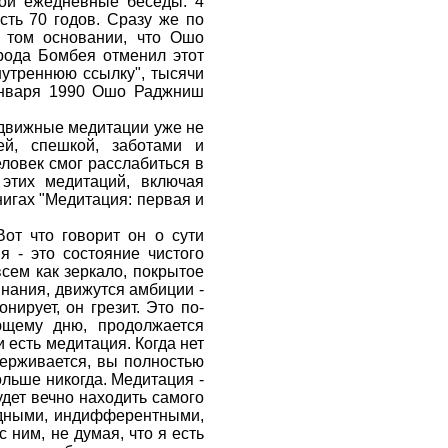
свои ежедневные беседы. 4
ть 70 годов. Сразу же по
 том основании, что Ошо
орода Бомбея отменил этот
нутреннюю ссылку", тысячи
 января 1990 Ошо Раджниш
одвижные медитации уже не
й, спешкой, заботами и
еловек смог расслабиться в
 этих медитаций, включая
нигах "Медитация: первая и
от что говорит он о сути
я - это состояние чистого
сем как зеркало, покрытое
нания, движутся амбиции -
нирует, он грезит. Это по-
ющему дню, продолжается
 есть медитация. Когда нет
держивается, вы полностью
ольше никогда. Медитация -
удет вечно находить самого
лодными, индифферентными,
 ним, не думая, что я есть