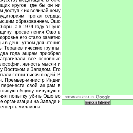
щих кругов, где бы он ни
м доступ к их величайшему
удиториям, трогая сердца
 высшим образованием. Ошо
оры, а в 1974 году в Пуне
овщину просветления Ошо в
доровье его стало заметно
ы в день: утром для чтения
ы Терапевтические группы,
 два года ашрам приобрел
затрагивали все основные
илософии, явность мысли и
у Востоком и Западом. Его
итали сотни тысяч людей. В
ы. Премьер-министр Индии
 перенести свой ашрам в
аточную общину, живущую в
инял попытку убить Ошо во
е организации на Западе и
четверть миллиона.