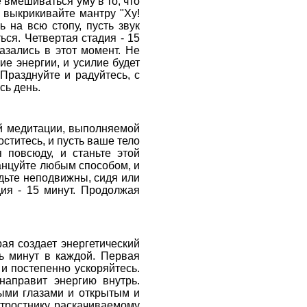
 вмешиваться уму в то, что
, выкрикивайте мантру "Ху!
ь на всю стопу, пусть звук
ься. Четвертая стадия - 15
казались в этот момент. Не
ие энергии, и усилие будет
 Празднуйте и радуйтесь, с
сь день.
й медитации, выполняемой
оститесь, и пусть ваше тело
я повсюду, и станьте этой
 Танцуйте любым способом, и
будьте неподвижны, сидя или
дия - 15 минут. Продолжая
ая создает энергетический
ть минут в каждой. Первая
и постепенно ускоряйтесь.
направит энергию внутрь.
тыми глазами и открытым и
 тростнику, раскачиваемому