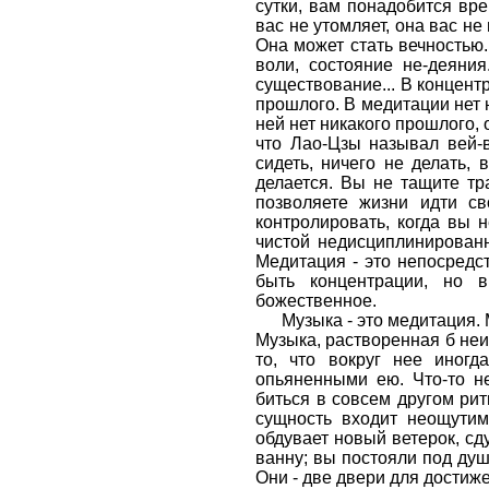
сутки, вам понадобится вр
вас не утомляет, она вас не
Она может стать вечностью.
воли, состояние не-деяни
существование... В концент
прошлого. В медитации нет 
ней нет никакого прошлого, 
что Лао-Цзы называл вей-в
сидеть, ничего не делать, 
делается. Вы не тащите тр
позволяете жизни идти св
контролировать, когда вы 
чистой недисциплинированн
Медитация - это непосредс
быть концентрации, но в
божественное.
Музыка - это медитация.
Музыка, растворенная б неи
то, что вокруг нее иногд
опьяненными ею. Что-то не
биться в совсем другом рит
сущность входит неощутим
обдувает новый ветерок, сд
ванну; вы постояли под душ
Они - две двери для достиже