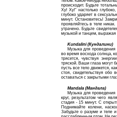
телом. Какое-нибудь неболь
происходит. Будьте тотальн
Ху! Ху!" настолько глубоко
глубоко ударяет в сексуаль
минут. Остановитесь! Замри
проявляйтесь в теле никак. 
утрачено. Будьте свидетеле
музыкой и танцем, выражая с
Kundalini (Кундалини)
Музыка для проведения 
во время восхода солнца, ко
трясется, чувствуя энерги
тряской. Ваши глаза могут б
пусть все тело движется, ка
стоя, свидетельствуя обо 
оставаться с закрытыми гла
Mandala (Мандала)
Музыка для проведения 
круг, результатом чего яв
стадия - 15 минут. С откры
Поднимайте колени, наско
Забудьте о разуме и теле 
расслабленным ртом. Не рез