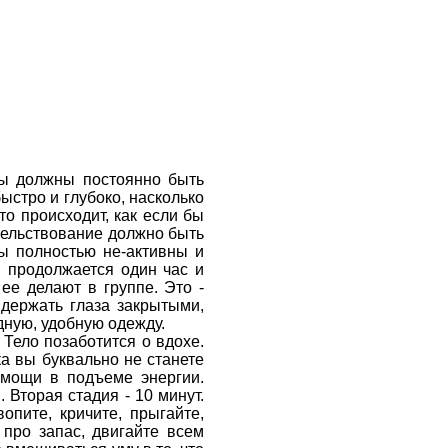
вы должны постоянно быть
стро и глубоко, насколько
то происходит, как если бы
етельствование должно быть
вы полностью не-активны и
я продолжается один час и
ее делают в группе. Это -
держать глаза закрытыми,
дную, удобную одежду.
 Тело позаботится о вдохе.
ка вы буквально не станете
омощи в подъеме энергии.
 Вторая стадия - 10 минут.
опите, кричите, прыгайте,
 про запас, двигайте всем