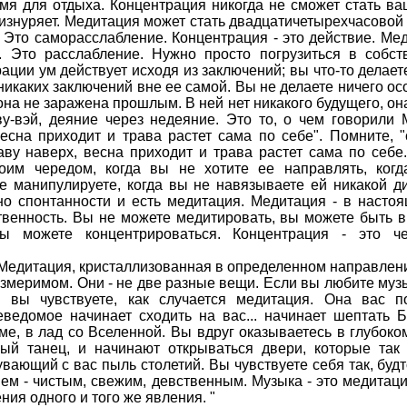
емя для отдыха. Концентрация никогда не сможет стать в
 изнуряет. Медитация может стать двадцатичетырехчасовой д
 Это саморасслабление. Концентрация - это действие. Мед
я. Это расслабление. Нужно просто погрузиться в собст
рации ум действует исходя из заключений; вы что-то делает
никаких заключений вне ее самой. Вы не делаете ничего осо
она не заражена прошлым. В ней нет никакого будущего, она
у-вэй, деяние через недеяние. Это то, о чем говорили
весна приходит и трава растет сама по себе". Помните, "
аву наверх, весна приходит и трава растет сама по себе.
оим чередом, когда вы не хотите ее направлять, ког
не манипулируете, когда вы не навязываете ей никакой д
о спонтанности и есть медитация. Медитация - в насто
твенность. Вы не можете медитировать, вы можете быть 
ы можете концентрироваться. Концентрация - это че
 Медитация, кристаллизованная в определенном направлени
змеримом. Они - не две разные вещи. Если вы любите музы
а вы чувствуете, как случается медитация. Она вас п
ведомое начинает сходить на вас... начинает шептать 
ме, в лад со Вселенной. Вы вдруг оказываетесь в глубоко
ый танец, и начинают открываться двери, которые так
увающий с вас пыль столетий. Вы чувствуете себя так, буд
ем - чистым, свежим, девственным. Музыка - это медитаци
ния одного и того же явления. "