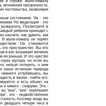
бже и глубже, мало-помалу
, мгновения прозрачности,
ния постоянства, безмолвия
нным состоянием. Ум - это
оянием. Но медитация - это
 возвратить. Посмотрите в
 Каждый ребенок приходит с
 научить, как думать, как
. И мало-помалу он теряет
бществом. Он становится
 это пространство. Вы его
как в вас возникает великое
ли ее раньше. И это чувство
 горах мусора, но если вы
го нельзя потерять, о нем
о наша истинная природа
, немного углубившись, вы
дость в жизни - найти его.
ируется, и есть объект, на
 и никого - снаружи. Это -
во "вне", "вне" перетекает
ри", это - недвойственное
талость; поэтому, когда вы
се двадцать четыре часа в