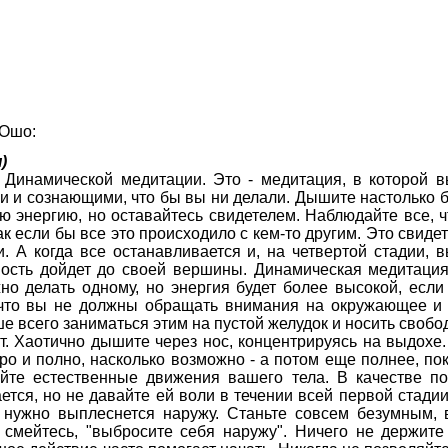
 Ошо:
)
 Динамической медитации. Это - медитация, в которой 
 и сознающими, что бы вы ни делали. Дышите настолько бы
ю энергию, но оставайтесь свидетелем. Наблюдайте все, ч
ак если бы все это происходило с кем-то другим. Это свид
и. А когда все останавливается и, на четвертой стадии, 
ьность дойдет до своей вершины. Динамическая медитаци
но делать одному, но энергия будет более высокой, если 
 что вы не должны обращать внимания на окружающее и 
ше всего заниматься этим на пустой желудок и носить свобо
т. Хаотично дышите через нос, концентрируясь на выдохе.
ро и полно, насколько возможно - а потом еще полнее, по
йте естественные движения вашего тела. В качестве п
ется, но не давайте ей воли в течении всей первой стадии.
о нужно выплеснется наружу. Станьте совсем безумным, в
е, смейтесь, "выбросите себя наружу". Ничего не держите