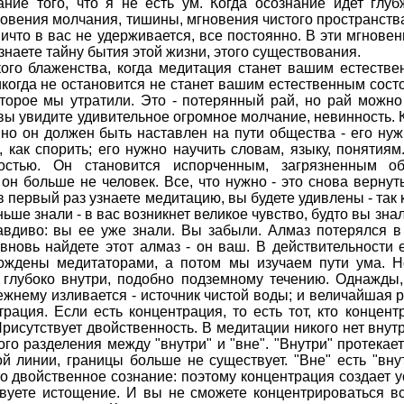
ание того, что я не есть ум. Когда осознание идет глу
овения молчания, тишины, мгновения чистого пространства
ичто в вас не удерживается, все постоянно. В эти мгнове
 узнаете тайну бытия этой жизни, этого существования.
кого блаженства, когда медитация станет вашим естестве
икогда не остановится не станет вашим естественным сост
оторое мы утратили. Это - потерянный рай, но рай можно
 и вы увидите удивительное огромное молчание, невинность.
о он должен быть наставлен на пути общества - его нужно
 как спорить; его нужно научить словам, языку, понятиям
остью. Он становится испорченным, загрязненным о
н больше не человек. Все, что нужно - это снова вернуть
ы в первый раз узнаете медитацию, вы будете удивлены - так 
ньше знали - в вас возникнет великое чувство, будто вы зна
вдиво: вы ее уже знали. Вы забыли. Алмаз потерялся в
вновь найдете этот алмаз - он ваш. В действительности е
ождены медитаторами, а потом мы изучаем пути ума. Н
о глубоко внутри, подобно подземному течению. Однажды
ежнему изливается - источник чистой воды; и величайшая ра
рация. Если есть концентрация, то есть тот, кто концентр
рисутствует двойственность. В медитации никого нет внутри
го разделения между "внутри" и "вне". "Внутри" протекает 
й линии, границы больше не существует. "Вне" есть "внут
то двойственное сознание: поэтому концентрация создает ус
твуете истощение. И вы не сможете концентрироваться в