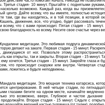
шое действие часто помогает начать. Никогда не позволяйте
ы. Третья стадия- 10 минут. Прыгайте с поднятыми руками
, насколько возможно. Каждый раз, когда вы приземляетес
ный центр. Дайте всему, что вы имеете, полностью истощит
те там, где вы находитесь, и в той позиции, в которой о
Кашель, движение, все, что угодно, будет рассеивать течен
м всему, что с вами происходит. Пятая стадия - 15 минут.
вою благодарность ко всему. Несите свое счастье через ве
Кундалини медитации. Это любимая подруга динамическо
торую делают на закате. Первая стадия - 15 минут. Раскреп
и, движущиеся от ног. Позвольте этому распространитьс
ыть как открыты, так и закрыты. Вторая стадия - 15 минут.
к ему хочется. Третья стадия - 15 минут. Закройте глаза и 
всем, что происходит снаружи или внутри. Четвертая ста
зами, ложитесь и будьте неподвижны.
Мандала медитации. Это мощная техника катарсиса, котор
ляется центрирование. В ней четыре стадии, по пятнадца
тыми глазами бегите на одном месте, начинайте медленно 
лько это возможно, вверх. Глубокое и частое дыхание 
и продолжайте. Вторая стадия - 15 минут. Сядьте с откры
ко вращайте верхней частью туловища (от талии), подобно