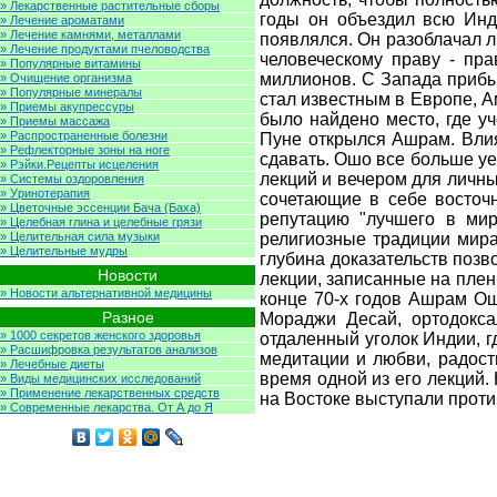
» Лекарственные растительные сборы
годы он объездил всю Инд
» Лечение ароматами
» Лечение камнями, металлами
появлялся. Он разоблачал 
» Лечение продуктами пчеловодства
человеческому праву - пр
» Популярные витамины
миллионов. С Запада прибы
» Очищение организма
» Популярные минералы
стал известным в Европе, 
» Приемы акупрессуры
было найдено место, где у
» Приемы массажа
» Распространенные болезни
Пуне открылся Ашрам. Влия
» Рефлекторные зоны на ноге
сдавать. Ошо все больше уе
» Рэйки.Рецепты исцеления
лекций и вечером для личны
» Системы оздоровления
» Уринотерапия
сочетающие в себе восточ
» Цветочные эссенции Бача (Баха)
репутацию "лучшего в мир
» Целебная глина и целебные грязи
» Целительная сила музыки
религиозные традиции мира
» Целительные мудры
глубина доказательств поз
Новости
лекции, записанные на плен
» Новости альтернативной медицины
конце 70-х годов Ашрам О
Разное
Мораджи Десай, ортодокс
» 1000 секретов женского здоровья
отдаленный уголок Индии, г
» Расшифровка результатов анализов
медитации и любви, радост
» Лечебные диеты
время одной из его лекций.
» Виды медицинских исследований
» Применение лекарственных средств
на Востоке выступали проти
» Современные лекарства. От А до Я