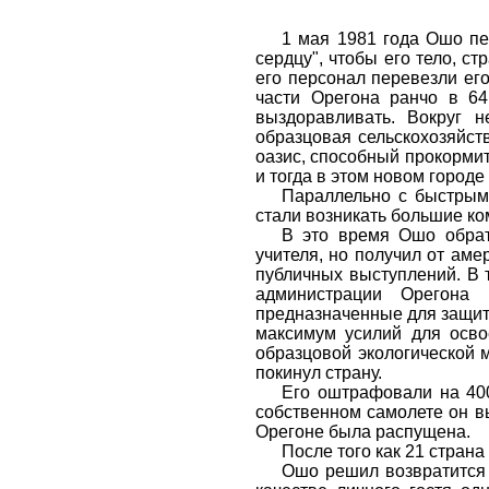
1 мая 1981 года Ошо пе
сердцу", чтобы его тело, с
его персонал перевезли ег
части Орегона ранчо в 6
выздоравливать. Вокруг 
образцовая сельскохозяйс
оазис, способный прокормит
и тогда в этом новом город
Параллельно с быстрым
стали возникать большие ко
В это время Ошо обрат
учителя, но получил от аме
публичных выступлений. В 
администрации Орегона 
предназначенные для защит
максимум усилий для осво
образцовой экологической 
покинул страну.
Его оштрафовали на 400
собственном самолете он в
Орегоне была распущена.
После того как 21 страна
Ошо решил возвратится 