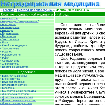
»
Главная
»
Целительная сила музыки
» Медитации из мира Ошо
Виды нетрадиционной медицины
<<эПред.
» Акупрессура
» Акупунктура (иглоукалывание)
» Апитерапия
Ошо - один из наиболе
» Ароматерапия
просветленным мастером 
» Аюрведа
верований для других. В св
» Гидротерапия
» Гомеопатия
аспекты развития человече
» Звукотерапия
Будды, от Иисуса Христа 
» Йога
буддизм, джайнизм, дзен-буд
» Китайская медицина
» Траволечение
поиска современного чело
» Массаж
существования.
» Рефлексология
» Рэйки
Ошо Раджниш родился 11
» Светолечение
тканями, исповедующего д
» Хиропрактика
которые предоставили ему
» Цветочные лекарства
поиски смысла жизни. Свое 
Подробнее
медитации все углублялись.
» Баня, сауна и ванны
» Биоэнергетика
друзья стали опасаться з
» Вода для здоровья
высочайшей вершины челове
» Воздействие цветом
этого времени он живет бе
» Голодание
» Гомеопатические лекарства
учится в университете Сауг
» Диагностика болезней
золотую медаль Всеиндийск
» Дыхательные гимнастики
» Йога в теории и на практике
в Райпуре. Через год он с
» Лекарственные растения
должность, чтобы полность