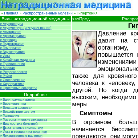
»
Главная
»
Распространенные болезни
» Гипертония
Виды нетрадиционной медицины
<<эПред.
Распро
» Акупрессура
Ги
» Акупунктура (иглоукалывание)
» Апитерапия
Давление кр
» Ароматерапия
давит на с
» Аюрведа
» Гидротерапия
организму
» Гомеопатия
» Звукотерапия
повышается 
» Йога
» Китайская медицина
изменения
» Траволечение
эмоциональ
» Массаж
» Рефлексология
также для кровяного
» Рэйки
» Светолечение
человека к человеку,
» Хиропрактика
» Цветочные лекарства
другой. Но когда д
Подробнее
высоким, необходимо
» Баня, сауна и ванны
меры.
» Биоэнергетика
» Вода для здоровья
» Воздействие цветом
Симптомы
» Голодание
» Гомеопатические лекарства
В огромном больши
» Диагностика болезней
» Дыхательные гимнастики
начинается бессим
» Йога в теории и на практике
появляются, они могу
» Лекарственные растения