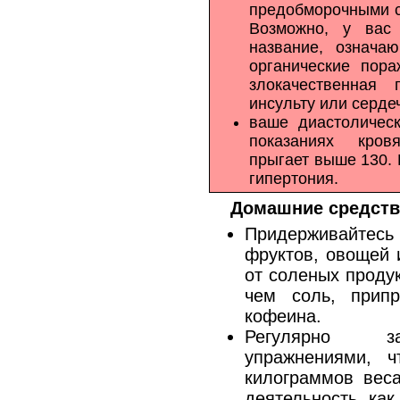
предобморочными с
Возможно, у вас 
название, означа
органические пора
злокачественная 
инсульту или серде
ваше диастоличес
показаниях кров
прыгает выше 130. 
гипертония.
Домашние средств
Придерживайтесь 
фруктов, овощей 
от соленых проду
чем соль, прип
кофеина.
Регулярно за
упражнениями, ч
килограммов веса
деятельность, как