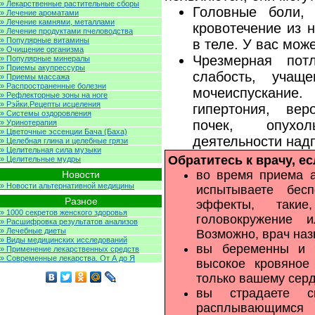
» Лекарственные растительные сборы
Головные боли, 
» Лечение ароматами
» Лечение камнями, металлами
кровотечение из 
» Лечение продуктами пчеловодства
» Популярные витамины
в теле. У вас мож
» Очищение организма
Чрезмерная пот
» Популярные минералы
» Приемы акупрессуры
слабость, учаще
» Приемы массажа
» Распространенные болезни
мочеиспускание.
» Рефлекторные зоны на ноге
» Рэйки.Рецепты исцеления
гипертония, вер
» Системы оздоровления
почек, опухо
» Уринотерапия
» Цветочные эссенции Бача (Баха)
деятельности над
» Целебная глина и целебные грязи
» Целительная сила музыки
Обратитесь к врачу, ес
» Целительные мудры
во время приема а
Новости
» Новости альтернативной медицины
испытываете бес
Разное
эффекты, такие
» 1000 секретов женского здоровья
головокружение 
» Расшифровка результатов анализов
» Лечебные диеты
Возможно, врач наз
» Виды медицинских исследований
вы беременны и у
» Применение лекарственных средств
» Современные лекарства. От А до Я
высокое кровяное
только вашему серд
вы страдаете с
расплывающим