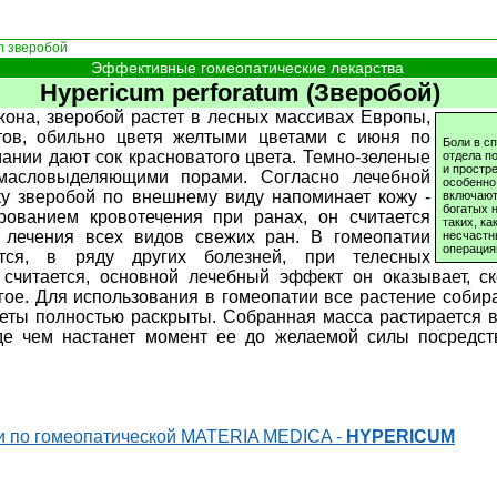
m зверобой
Эффективные гомеопатические лекарства
Hypericum perforatum (Зверобой)
жона, зверобой растет в лесных массивах Европы,
ов, обильно цветя желтыми цветами с июня по
Боли в с
ании дают сок красноватого цвета. Темно-зеленые
отдела п
и простр
масловыделяющими порами. Согласно лечебной
особенно
ку зверобой по внешнему виду напоминает кожу -
включают
богатых 
ованием кровотечения при ранах, он считается
таких, ка
 лечения всех видов свежих ран. В гомеопатии
несчастн
операция
ется, в ряду других болезней, при телесных
к считается, основной лечебный эффект он оказывает, с
угое. Для использования в гомеопатии все растение собир
цветы полностью раскрыты. Собранная масса растирается в
де чем настанет момент ее до желаемой силы посредст
и по гомеопатической MATERIA MEDICA -
HYPERICUM