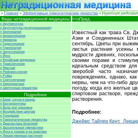
»
Главная
»
Эффективные гомеопатические лекарства
» Hypericum perforatu
Виды нетрадиционной медицины
<<эПред.
» Акупрессура
» Акупунктура (иглоукалывание)
» Апитерапия
Известный как трава Св. Д
» Ароматерапия
Азии и Соединенных Штат
» Аюрведа
сентябрь. Цветы при выжим
» Гидротерапия
» Гомеопатия
листья растения усеяны 
» Звукотерапия
мудрости древних, посколь
» Йога
своими порами и стимулир
» Китайская медицина
» Траволечение
идеальным средством для
» Массаж
зверобой часто назнача
» Рефлексология
» Рэйки
повреждениях, однако, ка
» Светолечение
нервы, чем на что-либо др
» Хиропрактика
погоду, когда его желтые 
» Цветочные лекарства
спиртовом растворе, преж
Подробнее
растворения.
» Баня, сауна и ванны
» Биоэнергетика
» Вода для здоровья
Подробнее:
» Воздействие цветом
» Голодание
» Гомеопатические лекарства
Джеймс Тайлер Кент. Лекци
» Диагностика болезней
» Дыхательные гимнастики
» Йога в теории и на практике
» Лекарственные растения