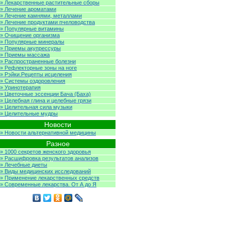
» Лекарственные растительные сборы
» Лечение ароматами
» Лечение камнями, металлами
» Лечение продуктами пчеловодства
» Популярные витамины
» Очищение организма
» Популярные минералы
» Приемы акупрессуры
» Приемы массажа
» Распространенные болезни
» Рефлекторные зоны на ноге
» Рэйки.Рецепты исцеления
» Системы оздоровления
» Уринотерапия
» Цветочные эссенции Бача (Баха)
» Целебная глина и целебные грязи
» Целительная сила музыки
» Целительные мудры
Новости
» Новости альтернативной медицины
Разное
» 1000 секретов женского здоровья
» Расшифровка результатов анализов
» Лечебные диеты
» Виды медицинских исследований
» Применение лекарственных средств
» Современные лекарства. От А до Я