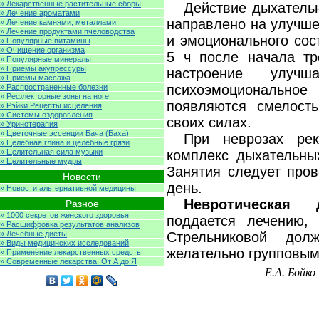
» Лекарственные растительные сборы
Действие дыхатель
» Лечение ароматами
направлено на улучше
» Лечение камнями, металлами
» Лечение продуктами пчеловодства
и эмоционального сос
» Популярные витамины
» Очищение организма
5 ч после начала тр
» Популярные минералы
» Приемы акупрессуры
настроение улучш
» Приемы массажа
психоэмоционально
» Распространенные болезни
» Рефлекторные зоны на ноге
появляются смелость
» Рэйки.Рецепты исцеления
» Системы оздоровления
своих силах.
» Уринотерапия
» Цветочные эссенции Бача (Баха)
При неврозах рек
» Целебная глина и целебные грязи
» Целительная сила музыки
комплекс дыхательны
» Целительные мудры
Занятия следует пров
Новости
день.
» Новости альтернативной медицины
Невротическая д
Разное
» 1000 секретов женского здоровья
поддается лечению,
» Расшифровка результатов анализов
» Лечебные диеты
Стрельниковой до
» Виды медицинских исследований
желательно групповым
» Применение лекарственных средств
» Современные лекарства. От А до Я
Е.А. Бойко