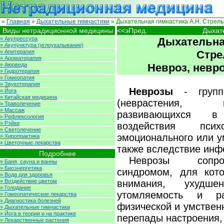
»
Главная
»
Дыхательные гимнастики
» Дыхательная гимнастика А.Н. Стрель
Виды нетрадиционной медицины
<<эПред.
Дыхат
» Акупрессура
Дыхательная
» Акупунктура (иглоукалывание)
» Апитерапия
Стре
» Ароматерапия
» Аюрведа
Невроз, невр
» Гидротерапия
» Гомеопатия
» Звукотерапия
Неврозы
- группа
» Йога
» Китайская медицина
(неврастения, и
» Траволечение
» Массаж
развивающихся в 
» Рефлексология
» Рэйки
воздействия псих
» Светолечение
эмоционального или у
» Хиропрактика
» Цветочные лекарства
также вследствие инф
Подробнее
Неврозы сопро
» Баня, сауна и ванны
» Биоэнергетика
синдромом, для кото
» Вода для здоровья
» Воздействие цветом
внимания, ухудше
» Голодание
утомляемость и ра
» Гомеопатические лекарства
» Диагностика болезней
физической и умствен
» Дыхательные гимнастики
» Йога в теории и на практике
перепады настроения,
» Лекарственные растения