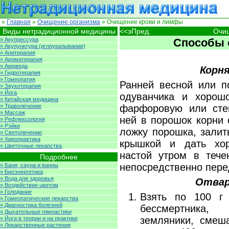
»
Главная
»
Очищение организма
» Очищение крови и лимфы
Виды нетрадиционной медицины
<<эПред.
Очи
» Акупрессура
Способы 
» Акупунктура (иглоукалывание)
» Апитерапия
» Ароматерапия
» Аюрведа
Корня
» Гидротерапия
» Гомеопатия
Ранней весной или п
» Звукотерапия
» Йога
одуванчика и хорош
» Китайская медицина
» Траволечение
фарфоровую или стек
» Массаж
ней в порошок корни 
» Рефлексология
» Рэйки
ложку порошка, залит
» Светолечение
» Хиропрактика
крышкой и дать хор
» Цветочные лекарства
настой утром в тече
Подробнее
непосредственно пере
» Баня, сауна и ванны
» Биоэнергетика
» Вода для здоровья
Отвар
» Воздействие цветом
» Голодание
Взять по 100 г 
» Гомеопатические лекарства
» Диагностика болезней
бессмертника,
» Дыхательные гимнастики
земляники, смеш
» Йога в теории и на практике
» Лекарственные растения