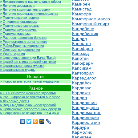
» Лекарственные растительные сборы
Камирен
» Лечение ароматами
Камистад
» Лечение камнями, металлами
Камфора
» Лечение продуктами пчеловодства
» Популярные витамины
Камфорное масло
» Очищение организма
Камфорный спирт
» Популярные минералы
Кандибене
» Приемы акупрессуры
Кандибиотик
» Приемы массажа
» Распространенные болезни
Кандид
» Рефлекторные зоны на ноге
Канестен
» Рэйки.Рецепты исцеления
Канефрон
» Системы оздоровления
Капозид
» Уринотерапия
» Цветочные эссенции Бача (Баха)
Капотен
» Целебная глина и целебные грязи
Капофарм
» Целительная сила музыки
Капсикам
» Целительные мудры
Каптоприл
Новости
Карведилол
» Новости альтернативной медицины
КардиАск
Кардивас
Разное
Кардикет
» 1000 секретов женского здоровья
» Расшифровка результатов анализов
Кардил
» Лечебные диеты
Кардилопин
» Виды медицинских исследований
Кардиодарон
» Применение лекарственных средств
Кардиомагнил
» Современные лекарства. От А до Я
Кардиопирин
Кардиостатин
Кардура
Кармолис
Карнитен