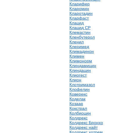
Кларифер
Кларомин
Кларотадин
Кларфаст
Клацид
Клацид СР
Клемастин
Кленбутерол
Кленил
Клеримед
Климадинон
Климен
Климонорм
Клиндамицин
Клиндацин
Клиогест
Клион
Клотримазол
Клофелин
Коверекс
Коделак
Козаар
Кокстрал
Колбиоцин
Колдрекс
Колдрекс Бронхо
Колдрекс найт
Колдрекс хотрем