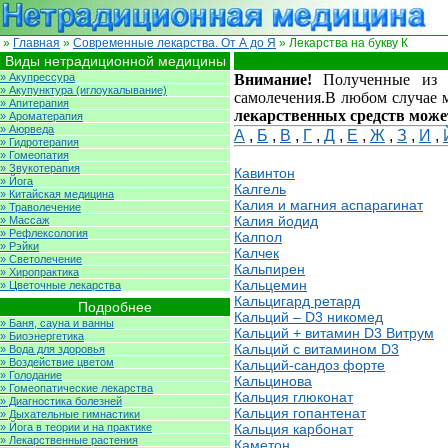
»
Главная
»
Современные лекарства. От А до Я
» Лекарства на букву К
Виды нетрадиционной медицины
» Акупрессура
Внимание!
Полученные из сп
» Акупунктура (иглоукалывание)
самолечения.В любом случае м
» Апитерапия
лекарственных средств може
» Ароматерапия
» Аюрведа
А
,
Б
,
В
,
Г
,
Д
,
Е
,
Ж
,
З
,
И
,
» Гидротерапия
» Гомеопатия
» Звукотерапия
Кавинтон
» Йога
Калгель
» Китайская медицина
Калия и магния аспарагинат
» Траволечение
Калия йодид
» Массаж
» Рефлексология
Калпол
» Рэйки
Калчек
» Светолечение
Кальпирен
» Хиропрактика
Кальцемин
» Цветочные лекарства
Кальцигард ретард
Подробнее
Кальций – D3 никомед
» Баня, сауна и ванны
Кальций + витамин D3 Витрум
» Биоэнергетика
Кальций с витамином D3
» Вода для здоровья
» Воздействие цветом
Кальций-сандоз форте
» Голодание
Кальцинова
» Гомеопатические лекарства
Кальция глюконат
» Диагностика болезней
Кальция гопантенат
» Дыхательные гимнастики
» Йога в теории и на практике
Кальция карбонат
» Лекарственные растения
Каметон