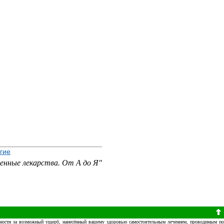
гие
енные лекарства. От А до Я"
венности за возможный ущерб, нанесённый вашему здоровью самостоятельным лечением, проводимым п