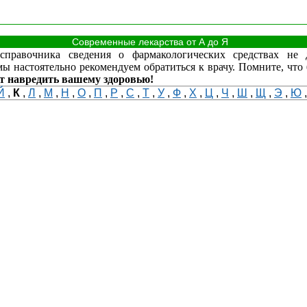
Современные лекарства от А до Я
равочника сведения о фармакологических средствах не 
ы настоятельно рекомендуем обратиться к врачу. Помните, что
т навредить вашему здоровью!
Й
,
К
,
Л
,
М
,
Н
,
О
,
П
,
Р
,
С
,
Т
,
У
,
Ф
,
Х
,
Ц
,
Ч
,
Ш
,
Щ
,
Э
,
Ю