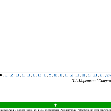
К
,
Л
,
М
,
Н
,
О
,
П
,
Р
,
С
,
Т
,
У
,
Ф
,
Х
,
Ц
,
Ч
,
Ш
,
Щ
,
Э
,
Ю
,
Я
,
дру
И.А.Корешкин "Соврем
консультации с врачом, равно как и его рекомендаций. Администрация Altmedic.ru не несет ответст