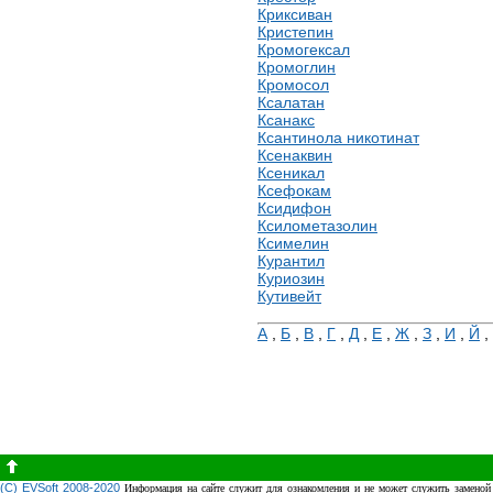
Криксиван
Кристепин
Кромогексал
Кромоглин
Кромосол
Ксалатан
Ксанакс
Ксантинола никотинат
Ксенаквин
Ксеникал
Ксефокам
Ксидифон
Ксилометазолин
Ксимелин
Курантил
Куриозин
Кутивейт
А
,
Б
,
В
,
Г
,
Д
,
Е
,
Ж
,
З
,
И
,
Й
,
(C) EVSoft 2008-2020
Информация на сайте служит для ознакомления и не может служить заменой 