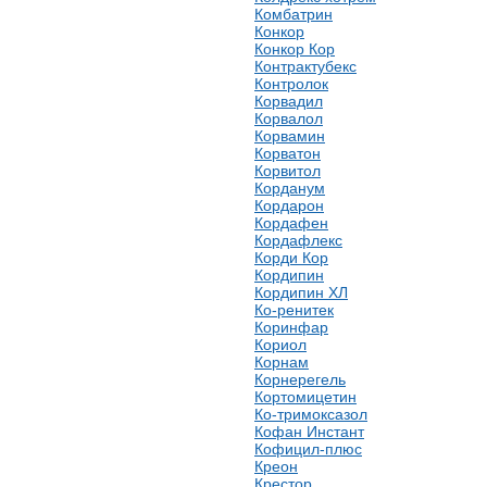
Комбатрин
Конкор
Конкор Кор
Контрактубекс
Контролок
Корвадил
Корвалол
Корвамин
Корватон
Корвитол
Корданум
Кордарон
Кордафен
Кордафлекс
Корди Кор
Кордипин
Кордипин ХЛ
Ко-ренитек
Коринфар
Кориол
Корнам
Корнерегель
Кортомицетин
Ко-тримоксазол
Кофан Инстант
Кофицил-плюс
Креон
Крестор