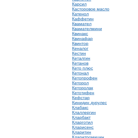
Карсил
Касторовое масло
Катенол
Каффетин
Квамател
Квамателмини
Квинакс
Квинафар
Квинтор
Кеналог
Кестин
Кеталгин
Кетанов
Кето плюс
Кетонал
Кетопрофен
Кеторол
Кеторолак
Кетотифен
Кефстар
Кинидин дурулес
Клабакс
Клаллергин
Кларбакт
Кларготил
Кларисенс
Кларитин
Кларитромицин