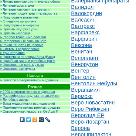
Валерианы препараты
» Лекарственные растительные сборы
» Лечение ароматами
Валидол
» Лечение камнями, металлами
Валокордин
» Лечение продуктами пчеловодства
» Популярные витамины
Валсасин
» Очищение организма
Валтрекс
» Популярные минералы
» Приемы акупрессуры
Варфарекс
» Приемы массажа
» Распространенные болезни
Варфарин
» Рефлекторные зоны на ноге
Вексона
» Рэйки.Рецепты исцеления
» Системы оздоровления
Венитан
» Уринотерапия
» Цветочные эссенции Бача (Баха)
Веноплант
» Целебная глина и целебные грязи
Венорутон
» Целительная сила музыки
» Целительные мудры
Вентер
Новости
Вентолин
» Новости альтернативной медицины
Вентолин Небулы
Разное
Верапамил
» 1000 секретов женского здоровья
Вермокс
» Расшифровка результатов анализов
» Лечебные диеты
Веро Ловастатин
» Виды медицинских исследований
» Применение лекарственных средств
Веро Рибоксин
» Современные лекарства. От А до Я
Вероглид ЕР
Веро-Лозартан
Верона
Верошпилактон