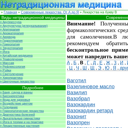
»
Главная
»
Современные лекарства. От А до Я
» Лекарства на букву В
Виды нетрадиционной медицины
Современны
» Акупрессура
Внимание!
Полученные
» Акупунктура (иглоукалывание)
фармакологических сред
» Апитерапия
» Ароматерапия
для самолечения.В л
» Аюрведа
» Гидротерапия
рекомендуем обрати
» Гомеопатия
» Звукотерапия
бесконтрольное приме
» Йога
может навредить ваше
» Китайская медицина
» Траволечение
А
,
Б
,
В
,
Г
,
Д
,
Е
,
Ж
,
З
,
И
,
» Массаж
» Рефлексология
,
Ц
,
Ч
,
Ш
,
Щ
,
Э
,
Ю
,
Я
,
дру
» Рэйки
» Светолечение
» Хиропрактика
Ваготил
» Цветочные лекарства
Вазелиновое масло
Подробнее
Вазилип
» Баня, сауна и ванны
» Биоэнергетика
Вазобрал
» Вода для здоровья
» Воздействие цветом
Вазокардин
» Голодание
Вазокардин ретард
» Гомеопатические лекарства
» Диагностика болезней
Вазонит
» Дыхательные гимнастики
Вазопрен
» Йога в теории и на практике
» Лекарственные растения