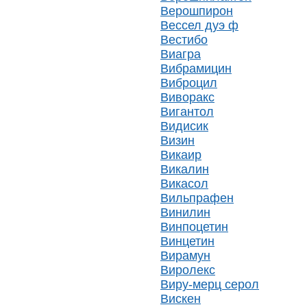
Верошпирон
Вессел дуэ ф
Вестибо
Виагра
Вибрамицин
Виброцил
Виворакс
Вигантол
Видисик
Визин
Викаир
Викалин
Викасол
Вильпрафен
Винилин
Винпоцетин
Винцетин
Вирамун
Виролекс
Виру-мерц серол
Вискен