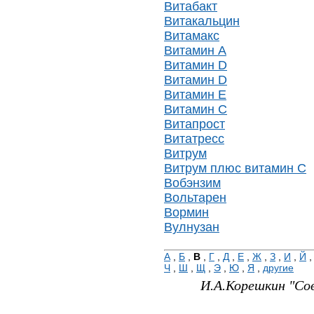
Витабакт
Витакальцин
Витамакс
Витамин A
Витамин D
Витамин D
Витамин Е
Витамин С
Витапрост
Витатресс
Витрум
Витрум плюс витамин С
Вобэнзим
Вольтарен
Вормин
Вулнузан
А
,
Б
,
В
,
Г
,
Д
,
Е
,
Ж
,
З
,
И
,
Й
Ч
,
Ш
,
Щ
,
Э
,
Ю
,
Я
,
другие
И.А.Корешкин "Со