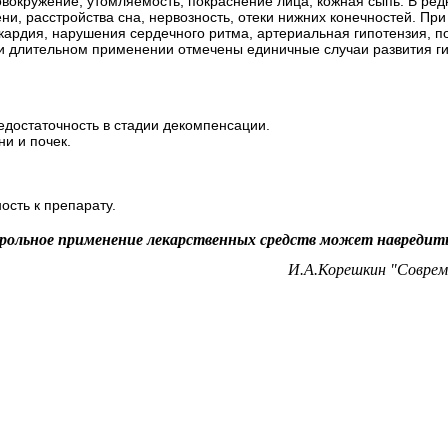
вокружение, утомляемость, покраснение лица, кожная сыпь. В редк
ни, расстройства сна, нервозность, отеки нижних конечностей. Пр
ардия, нарушения сердечного ритма, артериальная гипотензия, 
и длительном применении отмечены единичные случаи развития г
.
едостаточность в стадии декомпенсации.
и и почек.
сть к препарату.
рольное применение лекарственных средств может навредить
И.А.Корешкин "Соврем