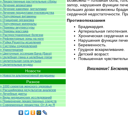
Возможны – головная боль, голо
» Лекарственные растительные сборы
запор, нарушения функции пече
» Лечение ароматами
» Лечение камнями, металлами
больших дозах возможны брадик
» Лечение продуктами пчеловодства
сердечной недостаточности. Пр
» Популярные витамины
Противопоказания
» Очищение организма
» Популярные минералы
Брадикардия.
» Приемы акупрессуры
Артериальная гипотензия
» Приемы массажа
» Распространенные болезни
Хроническая сердечная н
» Рефлекторные зоны на ноге
Нарушения функции печен
» Рэйки.Рецепты исцеления
Беременность.
» Системы оздоровления
Грудное вскармливание.
» Уринотерапия
» Цветочные эссенции Бача (Баха)
Детский возраст.
» Целебная глина и целебные грязи
Повышенная чувствительно
» Целительная сила музыки
» Целительные мудры
Внимание! Бесконт
Новости
» Новости альтернативной медицины
Разное
» 1000 секретов женского здоровья
» Расшифровка результатов анализов
» Лечебные диеты
» Виды медицинских исследований
» Применение лекарственных средств
» Современные лекарства. От А до Я