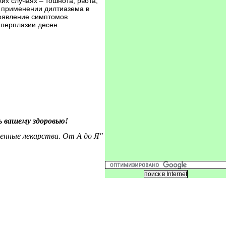
их случаях – тошнота, рвота,
и применении дилтиазема в
появление симптомов
иперплазии десен.
 вашему здоровью!
енные лекарства. От А до Я"