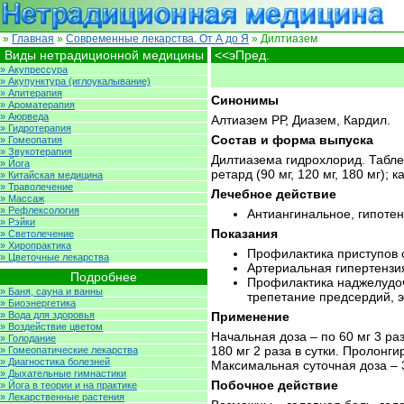
»
Главная
»
Современные лекарства. От А до Я
» Дилтиазем
Виды нетрадиционной медицины
<<эПред.
» Акупрессура
» Акупунктура (иглоукалывание)
» Апитерапия
Синонимы
» Ароматерапия
» Аюрведа
Алтиазем РР, Диазем, Кардил.
» Гидротерапия
Состав и форма выпуска
» Гомеопатия
» Звукотерапия
Дилтиазема гидрохлорид. Таблетки
» Йога
ретард (90 мг, 120 мг, 180 мг); к
» Китайская медицина
» Траволечение
Лечебное действие
» Массаж
» Рефлексология
Антиангинальное, гипотен
» Рэйки
Показания
» Светолечение
» Хиропрактика
Профилактика приступов 
» Цветочные лекарства
Артериальная гипертензи
Подробнее
Профилактика наджелудоч
» Баня, сауна и ванны
трепетание предсердий, э
» Биоэнергетика
» Вода для здоровья
Применение
» Воздействие цветом
Начальная доза – по 60 мг 3 ра
» Голодание
180 мг 2 раза в сутки. Пролонг
» Гомеопатические лекарства
» Диагностика болезней
Максимальная суточная доза – 3
» Дыхательные гимнастики
Побочное действие
» Йога в теории и на практике
» Лекарственные растения