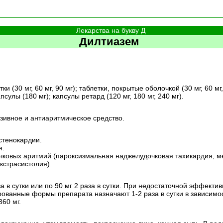
Лекарства на букву Д
Дилтиазем
 (30 мг, 60 мг, 90 мг); таблетки, покрытые оболочкой (30 мг, 60 мг, 
апсулы (180 мг); капсулы ретард (120 мг, 180 мг, 240 мг).
зивное и антиаритмическое средство.
стенокардии.
я.
ковых аритмий (пароксизмальная наджелудочковая тахикардия, м
кстрасистолия).
за в сутки или по 90 мг 2 раза в сутки. При недостаточной эффекти
ированные формы препарата назначают 1-2 раза в сутки в зависимос
60 мг.