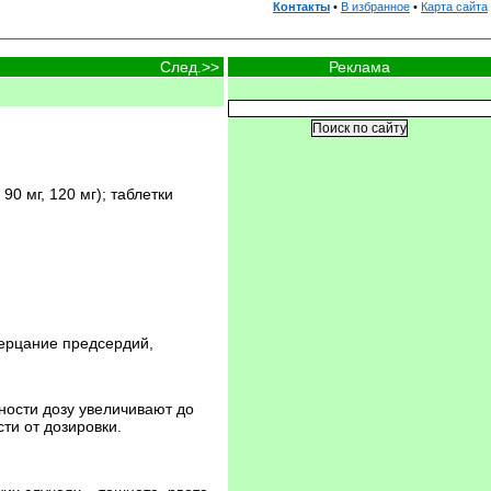
Контакты
•
В избранное
•
Карта сайта
Реклама
След.>>
90 мг, 120 мг); таблетки
ерцание предсердий,
вности дозу увеличивают до
ти от дозировки.