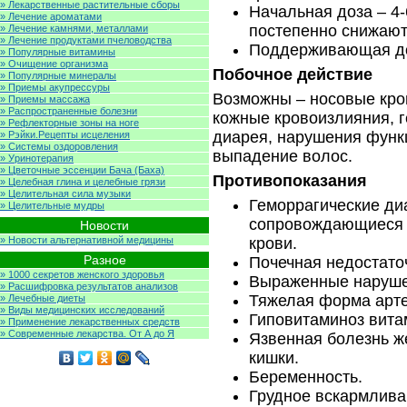
» Лекарственные растительные сборы
Начальная доза – 4-6
» Лечение ароматами
постепенно снижают
» Лечение камнями, металлами
» Лечение продуктами пчеловодства
Поддерживающая доз
» Популярные витамины
» Очищение организма
Побочное действие
» Популярные минералы
» Приемы акупрессуры
Возможны – носовые кров
» Приемы массажа
» Распространенные болезни
кожные кровоизлияния, г
» Рефлекторные зоны на ноге
диарея, нарушения функц
» Рэйки.Рецепты исцеления
» Системы оздоровления
выпадение волос.
» Уринотерапия
» Цветочные эссенции Бача (Баха)
Противопоказания
» Целебная глина и целебные грязи
» Целительная сила музыки
Геморрагические ди
» Целительные мудры
сопровождающиеся 
Новости
» Новости альтернативной медицины
крови.
Разное
Почечная недостато
» 1000 секретов женского здоровья
Выраженные наруше
» Расшифровка результатов анализов
Тяжелая форма арте
» Лечебные диеты
» Виды медицинских исследований
Гиповитаминоз вита
» Применение лекарственных средств
» Современные лекарства. От А до Я
Язвенная болезнь ж
кишки.
Беременность.
Грудное вскармлива