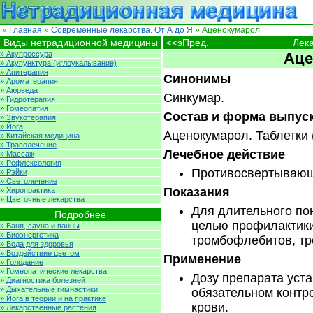
»
Главная
»
Современные лекарства. От А до Я
» Аценокумарол
Виды нетрадиционной медицины
<<эПред.
Лека
» Акупрессура
Аце
» Акупунктура (иглоукалывание)
» Апитерапия
Синонимы
» Ароматерапия
» Аюрведа
Синкумар.
» Гидротерапия
» Гомеопатия
Состав и форма выпус
» Звукотерапия
» Йога
Аценокумарол. Таблетки (2
» Китайская медицина
» Траволечение
Лечебное действие
» Массаж
» Рефлексология
Противосвертывающ
» Рэйки
» Светолечение
Показания
» Хиропрактика
» Цветочные лекарства
Для длительного по
Подробнее
целью профилактики
» Баня, сауна и ванны
» Биоэнергетика
тромбофлебитов, т
» Вода для здоровья
» Воздействие цветом
Применение
» Голодание
» Гомеопатические лекарства
Дозу препарата уст
» Диагностика болезней
» Дыхательные гимнастики
обязательном контр
» Йога в теории и на практике
крови.
» Лекарственные растения