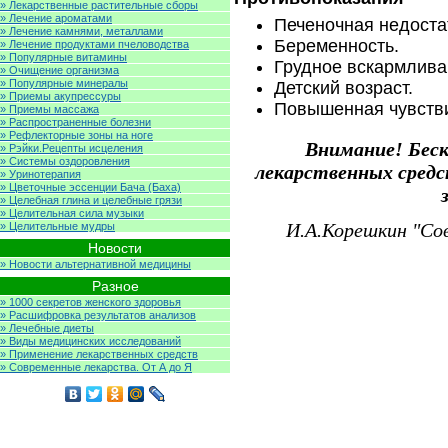
» Лекарственные растительные сборы
» Лечение ароматами
Печеночная недоста
» Лечение камнями, металлами
Беременность.
» Лечение продуктами пчеловодства
» Популярные витамины
Грудное вскармлива
» Очищение организма
» Популярные минералы
Детский возраст.
» Приемы акупрессуры
Повышенная чувстви
» Приемы массажа
» Распространенные болезни
» Рефлекторные зоны на ноге
Внимание! Бес
» Рэйки.Рецепты исцеления
» Системы оздоровления
лекарственных сред
» Уринотерапия
» Цветочные эссенции Бача (Баха)
» Целебная глина и целебные грязи
» Целительная сила музыки
И.А.Корешкин "Со
» Целительные мудры
Новости
» Новости альтернативной медицины
Разное
» 1000 секретов женского здоровья
» Расшифровка результатов анализов
» Лечебные диеты
» Виды медицинских исследований
» Применение лекарственных средств
» Современные лекарства. От А до Я