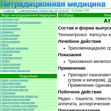
»
Главная
»
Современные лекарства. От А до Я
» Атрикан 250
Виды нетрадиционной медицины
<<эПред.
Лека
» Акупрессура
Ат
» Акупунктура (иглоукалывание)
» Апитерапия
Состав и форма выпус
» Ароматерапия
» Аюрведа
Тенонитрозол. Капсулы к
» Гидротерапия
» Гомеопатия
Лечебное действие
» Звукотерапия
» Йога
Трихомонацидное ср
» Китайская медицина
» Траволечение
Показания
» Массаж
» Рефлексология
Трихомоноз мочепол
» Рэйки
» Светолечение
Применение
» Хиропрактика
» Цветочные лекарства
Препарат назначают 
Подробнее
(утром и вечером). Д
» Баня, сауна и ванны
» Биоэнергетика
Применение одинако
» Вода для здоровья
» Воздействие цветом
Побочное действие
» Голодание
» Гомеопатические лекарства
Редко – тошнота, тяжесть
» Диагностика болезней
» Дыхательные гимнастики
аппетита, аллергические
» Йога в теории и на практике
» Лекарственные растения
Противопоказания