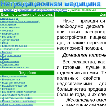
»
Главная
»
Применение лекарственных средств
» Домашняя аптечка
Виды нетрадиционной медицины
Дом
» Акупрессура
Ниже приводится
» Акупунктура (иглоукалывание)
» Апитерапия
необходимо держать
» Ароматерапия
» Аюрведа
при таких распрост
» Гидротерапия
расстройства пищев
» Гомеопатия
» Звукотерапия
др., а также перече
» Йога
» Китайская медицина
неотложной помощи.
» Траволечение
» Массаж
Домашняя аптеч
» Рефлексология
» Рэйки
Все лекарства, как
» Светолечение
» Хиропрактика
и готовые, лучше в
» Цветочные лекарства
отделении аптечки. Т
Подробнее
» Баня, сауна и ванны
полезных свойств
» Биоэнергетика
недосягаемыми дл
» Вода для здоровья
» Воздействие цветом
большинства продава
» Голодание
» Гомеопатические лекарства
больше года, и их сл
» Диагностика болезней
» Дыхательные гимнастики
Желательно име
» Йога в теории и на практике
» Лекарственные растения
Медицинский тер