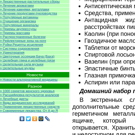
» Лекарственные растительные сборы
Антисептическая 
» Лечение ароматами
» Лечение камнями, металлами
Средства, приме
» Лечение продуктами пчеловодства
» Популярные витамины
Антацидная жи
» Очищение организма
» Популярные минералы
расстройствах п
» Приемы акупрессуры
Каолин (при поно
» Приемы массажа
» Распространенные болезни
Гвоздичное масло
» Рефлекторные зоны на ноге
» Рэйки.Рецепты исцеления
Таблетки от морс
» Системы оздоровления
» Уринотерапия
Спиртовой лосьон
» Цветочные эссенции Бача (Баха)
Вазелин (при опр
» Целебная глина и целебные грязи
» Целительная сила музыки
Эластичные бинт
» Целительные мудры
Глазная примочк
Новости
» Новости альтернативной медицины
Аспирин или пар
Разное
Домашний набор 
» 1000 секретов женского здоровья
» Расшифровка результатов анализов
В экстренных сл
» Лечебные диеты
» Виды медицинских исследований
дополнительные сред
» Применение лекарственных средств
» Современные лекарства. От А до Я
герметичном металл
ящичке, который 
открывается. Хранит
и недоступном для ре