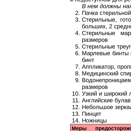
В нем должны на
Пачка стерильной
Стерильные, гот
больших, 2 средн
Стерильные мар
размеров
Стерильные треу
Марлевые бинты и
бинт
Аппликатор, про
Медицинский спи
Водонепроница
размеров
Узкий и широкий 
Английские булав
Небольшое зерка
Пинцет
Ножницы
Меры предосторожн