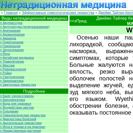
»
Главная
»
Эффективные гомеопатические лекарства
»
Джеймс Тайлер Кент
Виды нетрадиционной медицины
Джеймс Тайлер Ке
<<эПред.
MA
» Акупрессура
» Акупунктура (иглоукалывание)
W
» Апитерапия
» Ароматерапия
Осенью наши пац
» Аюрведа
» Гидротерапия
лихорадкой, сообща
» Гомеопатия
насморка, выражен
» Звукотерапия
» Йога
симптомах, которые 
» Китайская медицина
» Траволечение
Больные жалуются н
» Массаж
» Рефлексология
вялость, резко выр
» Рэйки
» Светолечение
оболочек полостей н
» Хиропрактика
выделение жгучей, ед
» Цветочные лекарства
Подробнее
зуд мягкого неба, в
» Баня, сауна и ванны
его языком. Wyeth
» Биоэнергетика
» Вода для здоровья
обострении болезни, 
» Воздействие цветом
оказывать постоянное
» Голодание
» Гомеопатические лекарства
» Диагностика болезней
» Дыхательные гимнастики
» Йога в теории и на практике
» Лекарственные растения