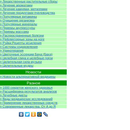
» Лекарственные растительные сборы
» Лечение ароматами
» Лечение камнями, металлами
» Лечение продуктами пчеловодства
» Популярные витамины
» Очищение организма
» Популярные минералы
» Приемы акупрессуры
» Приемы массажа
» Распространенные болезни
» Рефлекторные зоны на ноге
» Рэйки.Рецепты исцеления
» Системы оздоровления
» Уринотерапия
» Цветочные эссенции Бача (Баха)
» Целебная глина и целебные грязи
» Целительная сила музыки
» Целительные мудры
Новости
» Новости альтернативной медицины
Разное
» 1000 секретов женского здоровья
» Расшифровка результатов анализов
» Лечебные диеты
» Виды медицинских исследований
» Применение лекарственных средств
» Современные лекарства. От А до Я