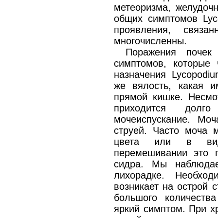
метеоризма, желудочн
общих симптомов Lyco
проявления, связа
многочисленны.
Поражения почек
симптомов, которые
назначения Lycopodiu
же вялость, какая 
прямой кишке. Несмо
приходится долг
мочеиспускание. Моч
струей. Часто моча м
цвета или в вид
перемешивании это 
сидра. Мы наблюда
лихорадке. Необход
возникает на острой 
большого количества
яркий симптом. При х