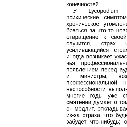
конечностей.
У Lycopodium 
психические симптом
хроническое утомлен
браться за что-то нов
отвращение к своей
случится, страх ч
усиливающийся стр
иногда возникает ужа
чья профессиональн
появлением перед ауд
и министры, воз
профессиональной н
неспособности выполн
многие годы уже с
смятении думает о том
он медлит, откладыва
из-за страха, что буд
забудет что-нибудь; 