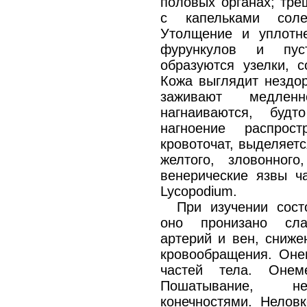
половых органах; тре
с капельками соле
Утолщение и уплотн
фурункулов и пуст
образуются узелки, 
Кожа выглядит нездор
заживают медлен
нагнаиваются, буд
нагноение распрос
кровоточат, выделяетс
желтого, зловонног
венерические язвы ч
Lycopodium.
При изучении сост
оно пронизано сла
артерий и вен, сниже
кровообращения. Оне
частей тела. Онем
Пошатывание, нес
конечностями. Неловк