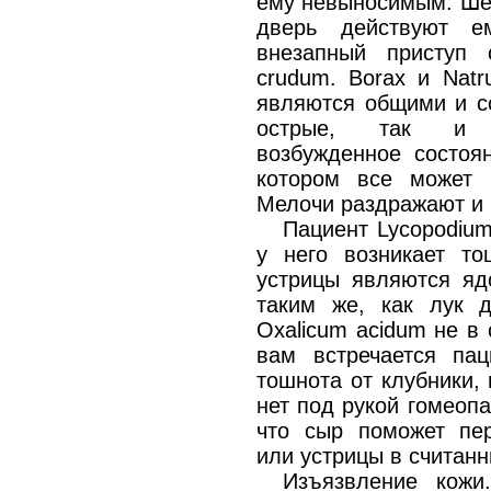
ему невыносимым. Шел
дверь действуют 
внезапный приступ 
crudum. Borax и Natr
являются общими и с
острые, так и х
возбужденное состоян
котором все может 
Мелочи раздражают и
Пациент Lycopodium
у него возникает то
устрицы являются яд
таким же, как лук д
Oxalicum acidum не в 
вам встречается пац
тошнота от клубники,
нет под рукой гомеопа
что сыр поможет пер
или устрицы в считан
Изъязвление кожи