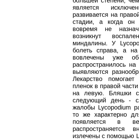
большей степени, чем
является исключе
развивается на право
стадии, а когда он
вовремя не назнач
возникнут воспал
миндалины. У Lycopo
болеть справа, а н
вовлечены уже об
распространилось на 
выявляются разнообр
Лекарство помогае
пленок в правой части
на левую. Бляшки с
следующий день - с
жалобы Lycopodium ра
то же характерно дл
появляется в в
распространяется 
излечены с помощью L