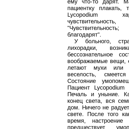
ему что-то дарят. М
пациентку плакать,
Lycopodium хар
чувствительнос
"Чувствительность
благодарят".
У больного, стр
лихорадки, воз
бессознательное со
воображаемые вещи, е
летают мухи или ч
веселость, смеетс
Состояние умопомеша
Пациент Lycopodium 
Печаль и уныние. Ка
конец света, вся сем
дом. Ничего не радуе
свете. После того ка
время, настроение 
предшествует умо