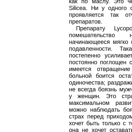
как по маслу. Это ч
Silicea. Ни у одного
проявляется так о
препаратов.
Препарату Lycop
помешательство 
начинающееся мягко и
подавленности. Так
постепенно усиливае
постоянно поглощен 
имеется отвращени
больной боится оста
одиночества; раздраж
не всегда боязнь муж
у женщин. Это стр
максимальном разви
можно наблюдать боя
страх перед приходом
хочет быть только с 
она не хочет остават