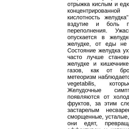
отрыжка кислым и едк
концентрированно
кислотность желудка
вздутие и боль 
переполнения. Ужа
опускается в желудк
желудке, от еды не с
Состояние желудка ух
часто лучше станов
желудке и кишечнике
газов, как от бро
метеоризм наблюдаетс
vegetabilis, кото
Желудочные сим
появляются от холод
фруктов, за этим сл
застарелым несваре
сморщенные, усталые, 
они едят, превращ