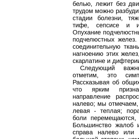
белью, лежит без дви
трудом можно разбуди
стадии болезни, тя
тифе, сепсисе и и
Опухание подчелюстн
подчелюстных желез. 
соединительную ткан
нагноению этих желез
скарлатине и дифтери
Следующий важн
отметим, это сим
Рассказывая об общих
что ярким призна
направление распро
налево; мы отмечаем,
левая - теплая; пор
боли перемещаются, 
Большинство жалоб 
справа налево или 