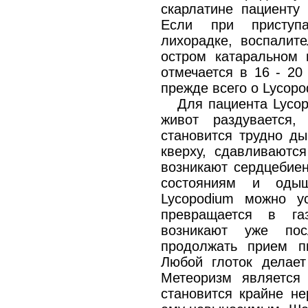
скарлатине пациенту 
Если при приступа
лихорадке, воспалите
остром катаральном 
отмечается в 16 - 20
прежде всего о Lycopo
Для пациента Lycop
живот раздувается,
становится трудно ды
кверху, сдавливаются
возникают сердцебиен
состояниям и одыш
Lycopodium можно у
превращается в га
возникают уже пос
продолжать прием п
Любой глоток делает
Метеоризм является 
становится крайне н