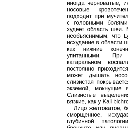
иногда черноватые, и
носовые кровотече
подходит при мучител
с головными болями
худеет область шеи. 
необъяснимым, что L
исхудание в области 
как нижние конечн
упитанными. При 
катаральном воспа
постоянно приходитс
может дышать носо
слизистая покрываетс
экземой, мокнущие 
Слизистые выделени
вязкие, как у Kali bich
Лицо желтоватое, б
сморщенное, исхуд
глубинной патологи
бронхите или пневмо