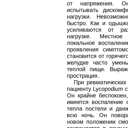
от напряжения. О
испытывать дискомф
нагрузки. Невозмож
быстро. Как и одышк
усиливаются от ра
нагрузке. Местное
локальное воспалени
проявления симптом
становится от горячег
желудке часто умен
теплой пищи. Выраж
прострация.
При ревматических
пациенту Lycopodium 
Он крайне беспокоен,
имеется воспаление 
тепла постели и движ
всю ночь. Он повор
новом положении смож