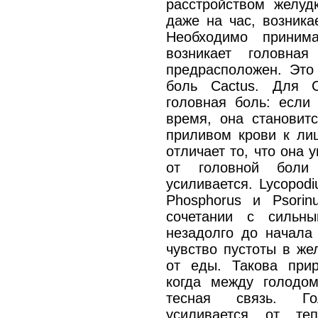
расстройством желуд
даже на час, возника
Необходимо приним
возникает головна
предрасположен. Это
боль Cactus. Для C
головная боль: если
время, она становитс
приливом крови к лиц
отличает то, что она 
от головной боли
усиливается. Lycopod
Phosphorus и Psori
сочетании с сильн
незадолго до начала 
чувство пустоты в же
от еды. Такова прир
когда между голодо
тесная связь. Го
усиливается от те