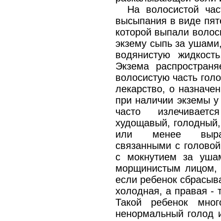
На волосистой ча
высыпания в виде пят
которой выпали волос
экзему сыпь за ушами
водянистую жидкость
Экзема распространя
волосистую часть голо
лекарство, о назначе
при наличии экземы у
часто излечивает
худощавый, голодный,
или менее выраж
связанными с головой
с мокнутием за уша
морщинистым лицом, 
если ребенок сбрасыва
холодная, а правая - 
Такой ребенок мног
ненормальный голод и