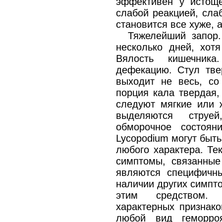
эффективен у истощ
слабой реакцией, сла
становится все хуже, 
Тяжелейший запор
несколько дней, хот
Вялость кишечник
дефекацию. Стул тве
выходит не весь, со
порция кала твердая,
следуют мягкие или 
выделяются струе
обморочное состоян
Lycopodium могут быт
любого характера. Тек
симптомы, связанные
являются специфичн
наличии других симпт
этим средством.
характерных признако
любой вид геморро