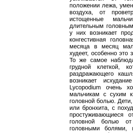
положении лежа, умен
воздуха, от провет
истощенные мальчи
длительным головным
у них возникает про
конгестивная головн
месяца в месяц мал
худеет, особенно это 
То же самое наблюда
грудной клеткой, к
раздражающего кашл
возникает исхудан
Lycopodium очень х
мальчикам с сухим 
головной болью. Дети
или бронхита, с поху
простуживающиеся о
головной болью от
головными болями, 