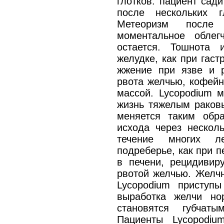
глотков: пациент сад
после нескольких г
Метеоризм после
моментальное облег
остается. Тошнота
желудке, как при гаст
жжение при язве и р
рвота желчью, кофейн
массой. Lycopodium м
жизнь тяжелым раков
меняется таким обра
исхода через нескол
течение многих л
подреберье, как при 
в печени, рецидивир
рвотой желчью. Желчн
Lycopodium приступы
выработка желчи но
становятся губчат
Пациенты Lycopodiu