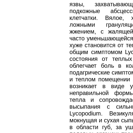
язвы, захватывающ
подкожные абсцес
клетчатки. Вялое, 
ложными грануляц
жжением, с жалящей
часто уменьшающейся 
хуже становится от т
общим симптомом Lyc
состояния от теплых
облегчает боль в ко
подагрические симпто
и теплом помещении 
возникает в виде 
неправильной формы
тепла и сопровожда
высыпания с сильн
Lycopodium. Везику
мокнущая и сухая сып
в области губ, за у