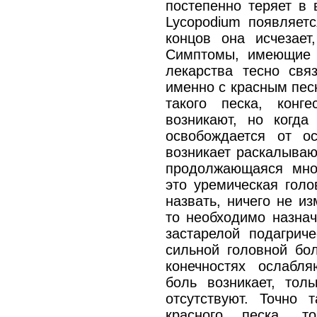
постепенно теряет в 
Lycopodium появляетс
концов она исчезает
Симптомы, имеющие о
лекарства тесно свя
именно с красным пес
такого песка, конг
возникают, но когда
освобождается от ос
возникает раскалываю
продолжающаяся мног
это уремическая голо
назвать, ничего не и
то необходимо назнач
застарелой подагриче
сильной головной бо
конечностях ослабля
боль возникает, тол
отсутствуют. Точно 
красного песка, т