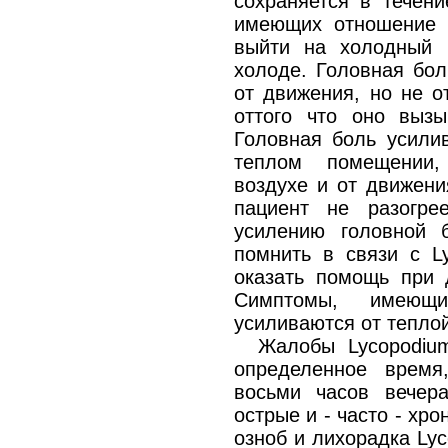
сохраняется в течени
имеющих отношение к
выйти на холодный в
холоде. Головная бол
от движения, но не о
оттого что оно вызы
Головная боль усили
теплом помещении,
воздухе и от движени
пациент не разогре
усилению головной 
помнить в связи с Ly
оказать помощь при 
Симптомы, имеющ
усиливаются от тепло
Жалобы Lycopodiu
определенное врем
восьми часов вечер
острые и - часто - хр
озноб и лихорадка Ly