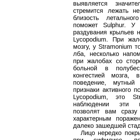
выявляется значите
стремится лежать не
близость летальног
поможет Sulphur. У
раздувания крыльев н
Lycopodium. При жа
мозгу, у Stramonium 
лба, несколько нап
при жалобах со стор
больной в полубес
конгестией мозга,
поведение, мутный
признаки активного п
Lycopodium, это S
наблюдении эти пр
позволят вам сразу
характерным пораже
далеко зашедшей стад
Лицо нередко покр