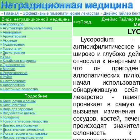
»
Главная
»
Эффективные гомеопатические лекарства
»
Джеймс Тайлер Кент
Виды нетрадиционной медицины
Джеймс Тайлер Ке
<<эПред.
MA
» Акупрессура
» Акупунктура (иглоукалывание)
LY
» Апитерапия
» Ароматерапия
Lycopodium - 
» Аюрведа
» Гидротерапия
антисифилитическое и
» Гомеопатия
широко и глубоко дей
» Звукотерапия
» Йога
относили к инертным 
» Китайская медицина
» Траволечение
что он пригоде
» Массаж
» Рефлексология
аллопатических пилю
» Рэйки
» Светолечение
начал использов
» Хиропрактика
обнаружившую себя
» Цветочные лекарства
Подробнее
лекарство - памят
» Баня, сауна и ванны
проникает в самую 
» Биоэнергетика
» Вода для здоровья
вызывая изменения 
» Воздействие цветом
сосудов, костей, пече
» Голодание
» Гомеопатические лекарства
происходят значите
» Диагностика болезней
» Дыхательные гимнастики
склонность к 
» Йога в теории и на практике
» Лекарственные растения