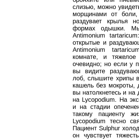
слизью, можно увидет
морщинами от боли,
раздувает крылья н
формах одышки. Мы
Antimonium tartaricu
открытые и раздуваю
Antimonium tartar
комнате, и тяжелое
очевидно; но если у 
вы видите раздуваю
лоб, слышите хрипы в
кашель без мокроты, 
вы натолкнетесь и на
на Lycopodium. На эк
и на стадии опечене
такому пациенту жи
Lycopodium тесно свя
Пациент Sulphur холод
он чувствует тяжест