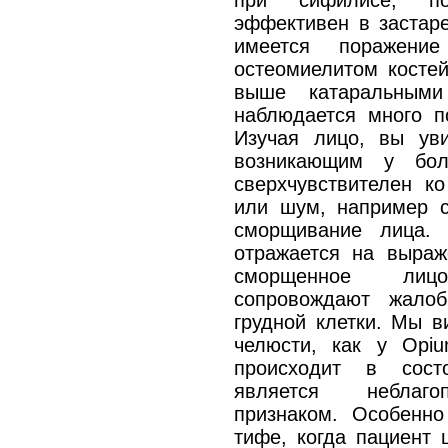
при сифилисе, по
эффективен в застаре
имеется поражени
остеомиелитом костей
выше катаральными
наблюдается много п
Изучая лицо, вы уви
возникающим у бол
сверхчувствителен к
или шум, например с
сморщивание лица. 
отражается на выраж
сморщенное лиц
сопровождают жало
грудной клетки. Мы в
челюсти, как у Opiu
происходит в сост
является неблагоп
признаком. Особенн
тифе, когда пациент 