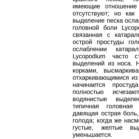
имеющие отношение 
отсутствуют; но как 
выделение песка осла
головной боли Lycop
связанная с катара
острой простуды гол
ослаблении катара
Lycopodium часто с
выделений из носа. 
корками, высмарки
отхаркивающимися из 
начинается простуд
полностью исчезаю
водянистые выделе
типичная головная 
давящая острая боль
голода; когда же нас
густые, желтые вы
уменьшается.