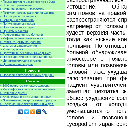
распространяющи
» Лекарственные растительные сборы
» Лечение ароматами
истощение. Обнар
» Лечение камнями, металлами
симптомов на правой 
» Лечение продуктами пчеловодства
» Популярные витамины
распространяются спр
» Очищение организма
» Популярные минералы
например от головы к
» Приемы акупрессуры
» Приемы массажа
худеет верхняя часть
» Распространенные болезни
тогда как нижние кон
» Рефлекторные зоны на ноге
» Рэйки.Рецепты исцеления
полными. По отноше
» Системы оздоровления
» Уринотерапия
больной обнаруживае
» Цветочные эссенции Бача (Баха)
» Целебная глина и целебные грязи
атмосфере с появл
» Целительная сила музыки
головы или позвоноч
» Целительные мудры
Новости
головой, также ухудша
» Новости альтернативной медицины
разогревания при фи
Разное
пациент чувствителен
» 1000 секретов женского здоровья
» Расшифровка результатов анализов
заметная нехватка ж
» Лечебные диеты
общее ухудшение сост
» Виды медицинских исследований
» Применение лекарственных средств
воздуха, от холо
» Современные лекарства. От А до Я
уменьшаются от теп
голове и позвоноч
Lycopodium характерн