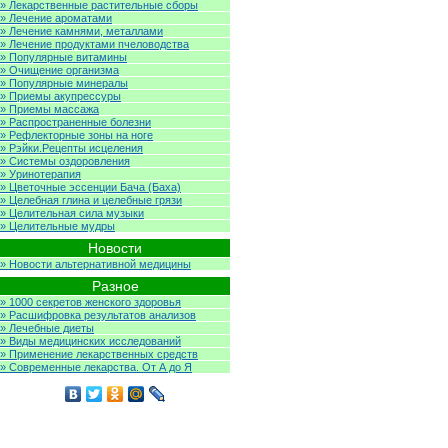
» Лекарственные растительные сборы
» Лечение ароматами
» Лечение камнями, металлами
» Лечение продуктами пчеловодства
» Популярные витамины
» Очищение организма
» Популярные минералы
» Приемы акупрессуры
» Приемы массажа
» Распространенные болезни
» Рефлекторные зоны на ноге
» Рэйки.Рецепты исцеления
» Системы оздоровления
» Уринотерапия
» Цветочные эссенции Бача (Баха)
» Целебная глина и целебные грязи
» Целительная сила музыки
» Целительные мудры
Новости
» Новости альтернативной медицины
Разное
» 1000 секретов женского здоровья
» Расшифровка результатов анализов
» Лечебные диеты
» Виды медицинских исследований
» Применение лекарственных средств
» Современные лекарства. От А до Я