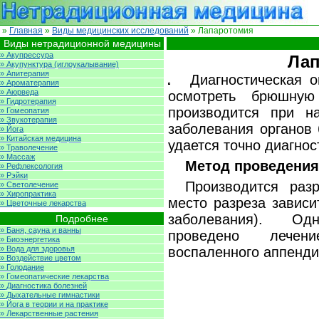
»
Главная
»
Виды медицинских исследований
» Лапаротомия
Виды нетрадиционной медицины
» Акупрессура
Ла
» Акупунктура (иглоукалывание)
» Апитерапия
Диагностическая 
» Ароматерапия
» Аюрведа
осмотреть брюшную
» Гидротерапия
производится при на
» Гомеопатия
» Звукотерапия
заболевания органов 
» Йога
» Китайская медицина
удается точно диагнос
» Траволечение
» Массаж
Метод проведения
» Рефлексология
» Рэйки
Производится раз
» Светолечение
» Хиропрактика
место разреза зависи
» Цветочные лекарства
заболевания). О
Подробнее
» Баня, сауна и ванны
проведено лечен
» Биоэнергетика
» Вода для здоровья
воспаленного аппенди
» Воздействие цветом
» Голодание
» Гомеопатические лекарства
» Диагностика болезней
» Дыхательные гимнастики
» Йога в теории и на практике
» Лекарственные растения