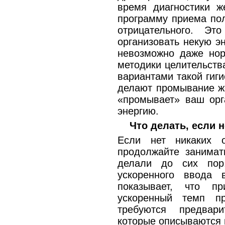
время диагностики ж
программу приема пол
отрицательного. Эт
организовать некую эн
невозможно даже нор
методики целительств
вариантами такой гиг
делают промывание же
«промывает» ваш орг
энергию.
Что делать, если 
Если нет никаких о
продолжайте занимат
делали до сих пор
ускоренного ввода 
показывает, что п
ускоренный темп п
требуются предвар
которые описываются 