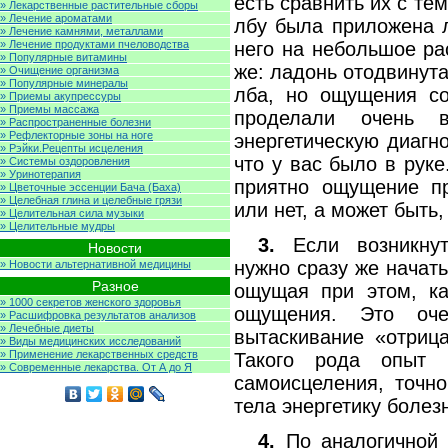
есть сравнить их с тем
» Лекарственные растительные сборы
» Лечение ароматами
лбу была приложена л
» Лечение камнями, металлами
» Лечение продуктами пчеловодства
него на небольшое ра
» Популярные витамины
же: ладонь отодвинут
» Очищение организма
» Популярные минералы
лба, но ощущения со
» Приемы акупрессуры
» Приемы массажа
проделали очень 
» Распространенные болезни
» Рефлекторные зоны на ноге
энергетическую диагно
» Рэйки.Рецепты исцеления
что у вас было в рук
» Системы оздоровления
» Уринотерапия
приятно ощущение п
» Цветочные эссенции Бача (Баха)
» Целебная глина и целебные грязи
или нет, а может быть
» Целительная сила музыки
» Целительные мудры
3.
Если возникнут
Новости
нужно сразу же начать
» Новости альтернативной медицины
Разное
ощущая при этом, ка
» 1000 секретов женского здоровья
ощущения. Это оче
» Расшифровка результатов анализов
» Лечебные диеты
вытаскивание «отрица
» Виды медицинских исследований
» Применение лекарственных средств
Такого рода опыт 
» Современные лекарства. От А до Я
самоисцеления, точн
тела энергетику болез
4.
По аналогичной 