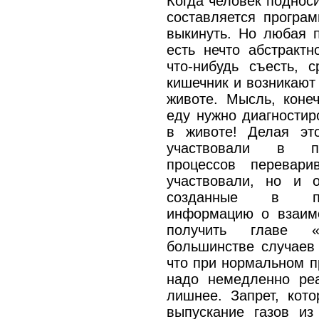
Когда человек подноси
составляется програм
выкинуть. Но любая п
есть нечто абстрактн
что-нибудь съесть, 
кишечник и возникают
животе. Мысль, конеч
еду нужно диагностир
в животе! Делая эт
участвовали в пр
процессов перевар
участвовали, но и о
созданные в пр
информацию о взаим
получить главе «
большинстве случаев 
что при нормальном п
надо немедленно реа
лишнее. Запрет, кот
выпускание газов из