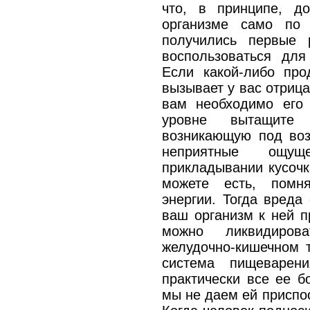
что, в принципе, д
организме само по 
получились первые 
воспользоваться для
Если какой-либо про
вызывает у вас отриц
вам необходимо его 
уровне вытащите о
возникающую под воз
неприятные ощущ
прикладывании кусочк
можете есть, помн
энергии. Тогда вреда
ваш организм к ней п
можно ликвидиров
желудочно-кишечном т
система пищеварен
практически все ее б
мы не даем ей приспо