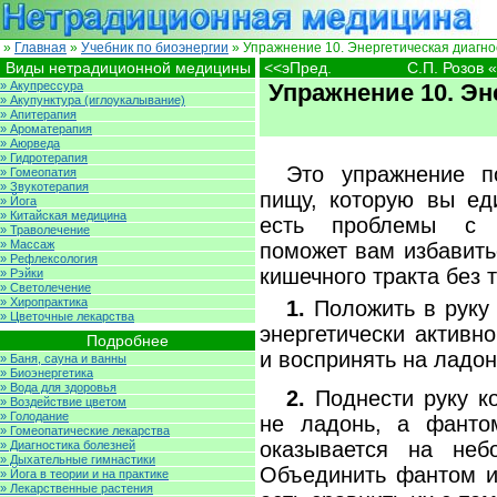
»
Главная
»
Учебник по биоэнергии
» Упражнение 10. Энергетическая диагно
Виды нетрадиционной медицины
<<эПред.
С.П. Розов 
» Акупрессура
Упражнение 10. Эн
» Акупунктура (иглоукалывание)
» Апитерапия
» Ароматерапия
» Аюрведа
» Гидротерапия
Это упражнение п
» Гомеопатия
» Звукотерапия
пищу, которую вы еди
» Йога
» Китайская медицина
есть проблемы с п
» Траволечение
» Массаж
поможет вам избавить
» Рефлексология
кишечного тракта без 
» Рэйки
» Светолечение
» Хиропрактика
1.
Положить в руку 
» Цветочные лекарства
энергетически активн
Подробнее
и воспринять на ладон
» Баня, сауна и ванны
» Биоэнергетика
» Вода для здоровья
2.
Поднести руку ко
» Воздействие цветом
» Голодание
не ладонь, а фанто
» Гомеопатические лекарства
оказывается на неб
» Диагностика болезней
» Дыхательные гимнастики
Объединить фантом и
» Йога в теории и на практике
» Лекарственные растения